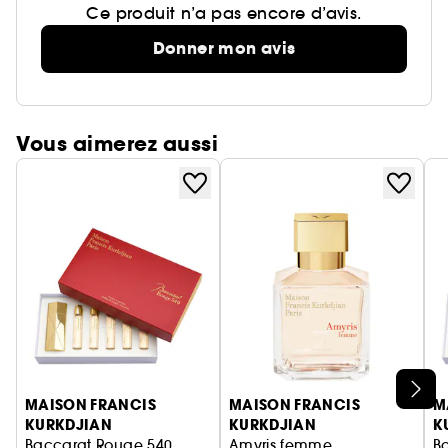
Ce produit n’a pas encore d’avis.
Donner mon avis
Vous aimerez aussi
Ignorer le carrousel produits
MAISON FRANCIS
MAISON FRANCIS
M
KURKDJIAN
KURKDJIAN
K
Baccarat Rouge 540
Amyris femme
B