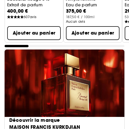
Extrait de parfum
Eau de parfum
E
400,00 €
375,00 €
2
Coffret de voyage
607
avis
187,50 € / 100ml
53
Aucun avis
Ajouter au panier
Ajouter au panier
Découvrir la marque
MAISON FRANCIS KURKDJIAN