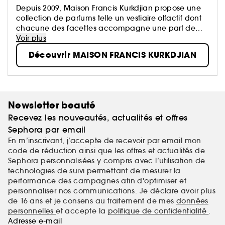
Depuis 2009, Maison Francis Kurkdjian propose une
collection de parfums telle un vestiaire olfactif dont
chacune des facettes accompagne une part de
nous-mêmes.
Voir plus
Parfumeur contemporain parmi les plus célébrés,
Découvrir MAISON FRANCIS KURKDJIAN
Francis Kurkdjian a imaginé un territoire d'expression
d'un perfectionnisme sensuel et délicat.
Newsletter beauté
Recevez les nouveautés, actualités et offres
Sephora par email
En m’inscrivant, j’accepte de recevoir par email mon
code de réduction ainsi que les offres et actualités de
Sephora personnalisées y compris avec l’utilisation de
technologies de suivi permettant de mesurer la
performance des campagnes afin d'optimiser et
personnaliser nos communications. Je déclare avoir plus
de 16 ans et je consens au traitement de mes
données
personnelles
et accepte la
politique de confidentialité
.
Adresse e-mail