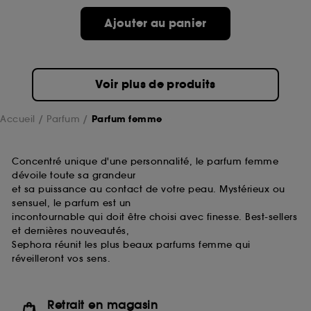
de ces cookies grâce au bouton "personnaliser mes
choix" ci-dessous ou décider de "tout accepter".
Ajouter au panier
Sephora pourra associer les informations de
navigation collectées par ces Cookies, pour les
finalités acceptées, avec les données personnelles
collectées ou générées lors de votre activité en ligne
Voir plus de produits
ou en magasin. Pour refuser tous les cookies, cliques
sur "continuer sans accepter". Voous pouvez à tout
moment choisir de retirer votrte consentement. Si vous
Accueil
Parfum
Parfum femme
souhaitez obtenir plus d'information sur les cookies
utilisés,
cliquez
ici
.
Concentré unique d'une personnalité, le parfum femme
dévoile toute sa grandeur
et sa puissance au contact de votre peau. Mystérieux ou
sensuel, le parfum est un
incontournable qui doit être choisi avec finesse. Best-sellers
et dernières nouveautés,
Sephora réunit les plus beaux parfums femme qui
réveilleront vos sens.
Retrait en magasin