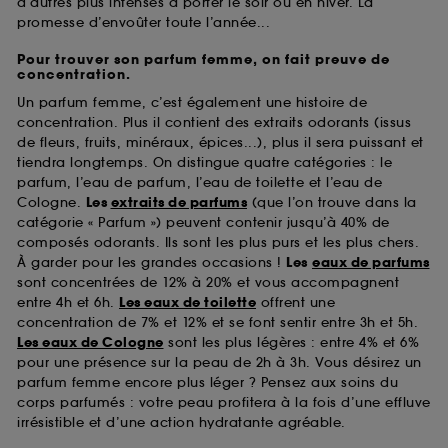
d’autres plus intenses à porter le soir ou en hiver. La
promesse d’envoûter toute l’année...
Pour trouver son parfum femme, on fait preuve de
concentration.
Un parfum femme, c’est également une histoire de
concentration. Plus il contient des extraits odorants (issus
de fleurs, fruits, minéraux, épices...), plus il sera puissant et
tiendra longtemps. On distingue quatre catégories : le
parfum, l’eau de parfum, l’eau de toilette et l’eau de
Cologne.
Les
extraits de parfums
(que l’on trouve dans la
catégorie « Parfum ») peuvent contenir jusqu’à 40% de
composés odorants. Ils sont les plus purs et les plus chers.
À garder pour les grandes occasions !
Les
eaux de parfums
sont concentrées de 12% à 20% et vous accompagnent
entre 4h et 6h.
Les eaux de toilette
offrent une
concentration de 7% et 12% et se font sentir entre 3h et 5h.
Les eaux de Cologne
sont les plus légères : entre 4% et 6%
pour une présence sur la peau de 2h à 3h. Vous désirez un
parfum femme encore plus léger ? Pensez aux soins du
corps parfumés : votre peau profitera à la fois d’une effluve
irrésistible et d’une action hydratante agréable.