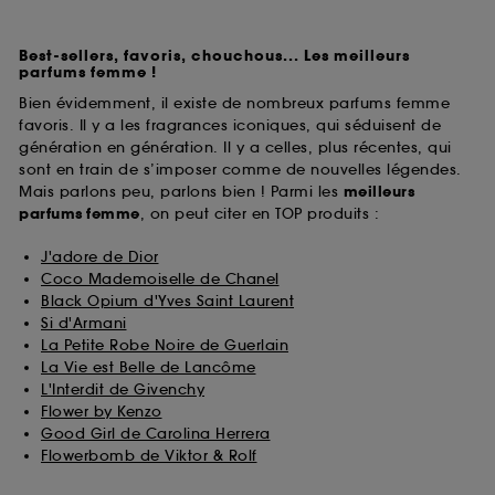
Best-sellers, favoris, chouchous... Les meilleurs
parfums femme !
Bien évidemment, il existe de nombreux parfums femme
favoris. Il y a les fragrances iconiques, qui séduisent de
génération en génération. Il y a celles, plus récentes, qui
sont en train de s’imposer comme de nouvelles légendes.
Mais parlons peu, parlons bien ! Parmi les
meilleurs
parfums
femme
, on peut citer en TOP produits :
J'adore de Dior
Coco Mademoiselle de Chanel
Black Opium d'Yves Saint Laurent
Si d'Armani
La Petite Robe Noire de Guerlain
La Vie est Belle de Lancôme
L'Interdit de Givenchy
Flower by Kenzo
Good Girl de Carolina Herrera
Flowerbomb de Viktor & Rolf