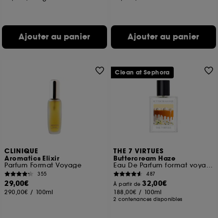
Ajouter au panier
Ajouter au panier
Clean at Sephora
CLINIQUE
THE 7 VIRTUES
Aromatics Elixir
Buttercream Haze
Parfum Format Voyage
Eau De Parfum format voyage
355
487
29,00€
32,00€
À partir de
290,00€
/
100ml
188,00€
/
100ml
2 contenances disponibles