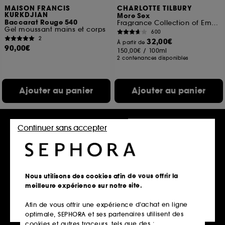
MAISON FRANCIS
CHARLOTTE TILBURY
KURKDJIAN
More Sex
Baccarat Rouge 540
Fragrance Collection of Emotions
Gel moussant mains et corps
600
2
32,00€
À partir de
90,00€
150,00€
/
100ml
2 contenances disponibles
Ajouter au panier
Ajouter au panier
Continuer sans accepter
Nous utilisons des cookies afin de vous offrir la
meilleure expérience sur notre site.
Afin de vous offrir une expérience d’achat en ligne
TOM FORD
HERMÈS
optimale, SEPHORA et ses partenaires utilisent des
Vanille Fatale
Eau d'orange verte Lait
hydratant pour le corps
Eau de Parfum
cookies et autres traceurs, tels que des :