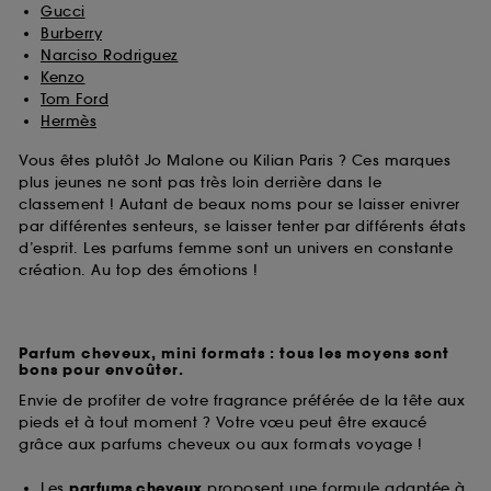
Gucci
Burberry
Narciso Rodriguez
Kenzo
Tom Ford
Hermès
Vous êtes plutôt Jo Malone ou Kilian Paris ? Ces marques
plus jeunes ne sont pas très loin derrière dans le
classement ! Autant de beaux noms pour se laisser enivrer
par différentes senteurs, se laisser tenter par différents états
d’esprit. Les parfums femme sont un univers en constante
création. Au top des émotions !
Parfum cheveux, mini formats : tous les moyens sont
bons pour envoûter.
Envie de profiter de votre fragrance préférée de la tête aux
pieds et à tout moment ? Votre vœu peut être exaucé
grâce aux parfums cheveux ou aux formats voyage !
Les
parfums cheveux
proposent une formule adaptée à