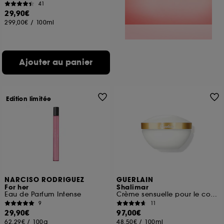
41
29,90€
299,00€
/
100ml
Ajouter au panier
Edition limitée
NARCISO RODRIGUEZ
GUERLAIN
For her
Shalimar
Eau de Parfum Intense
Crème sensuelle pour le corps
9
11
29,90€
97,00€
62,29€
/
100g
48,50€
/
100ml