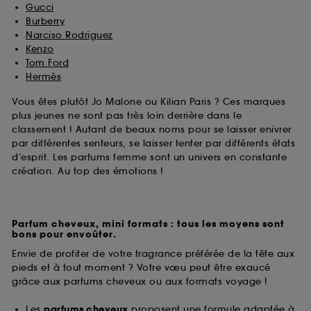
Gucci
Burberry
Narciso Rodriguez
Kenzo
Tom Ford
Hermès
Vous êtes plutôt Jo Malone ou Kilian Paris ? Ces marques
plus jeunes ne sont pas très loin derrière dans le
classement ! Autant de beaux noms pour se laisser enivrer
par différentes senteurs, se laisser tenter par différents états
d’esprit. Les parfums femme sont un univers en constante
création. Au top des émotions !
Parfum cheveux, mini formats : tous les moyens sont
bons pour envoûter.
Envie de profiter de votre fragrance préférée de la tête aux
pieds et à tout moment ? Votre vœu peut être exaucé
grâce aux parfums cheveux ou aux formats voyage !
Les
parfums cheveux
proposent une formule adaptée à