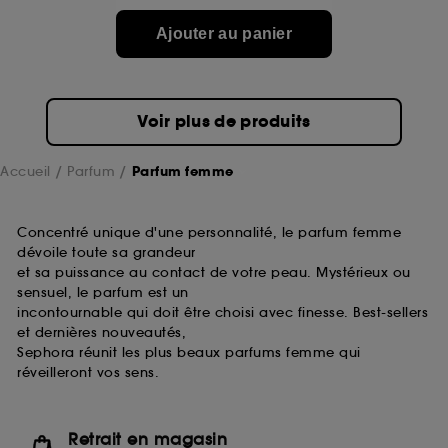
de ces cookies grâce au bouton "personnaliser mes
choix" ci-dessous ou décider de "tout accepter".
Ajouter au panier
Sephora pourra associer les informations de
navigation collectées par ces Cookies, pour les
finalités acceptées, avec les données personnelles
collectées ou générées lors de votre activité en ligne
Voir plus de produits
ou en magasin. Pour refuser tous les cookies, cliques
sur "continuer sans accepter". Voous pouvez à tout
moment choisir de retirer votrte consentement. Si vous
Accueil
Parfum
Parfum femme
souhaitez obtenir plus d'information sur les cookies
utilisés,
cliquez
ici
.
Concentré unique d'une personnalité, le parfum femme
dévoile toute sa grandeur
et sa puissance au contact de votre peau. Mystérieux ou
sensuel, le parfum est un
incontournable qui doit être choisi avec finesse. Best-sellers
et dernières nouveautés,
Sephora réunit les plus beaux parfums femme qui
réveilleront vos sens.
Retrait en magasin