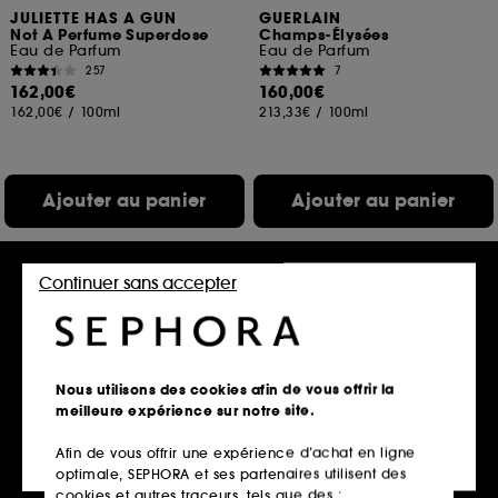
JULIETTE HAS A GUN
GUERLAIN
Not A Perfume Superdose
Champs-Élysées
Eau de Parfum
Eau de Parfum
257
7
162,00€
160,00€
162,00€
/
100ml
213,33€
/
100ml
Ajouter au panier
Ajouter au panier
Continuer sans accepter
Offre fidélité web
Nous utilisons des cookies afin de vous offrir la
meilleure expérience sur notre site.
Afin de vous offrir une expérience d’achat en ligne
KENZO
PRADA
optimale, SEPHORA et ses partenaires utilisent des
KENZO CA SENT BEAU
Infusion d'Iris
Eau de Toilette
Eau de Parfum
cookies et autres traceurs, tels que des :