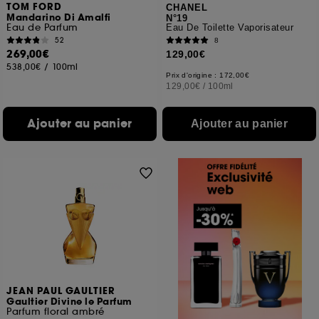
TOM FORD
CHANEL
Mandarino Di Amalfi
N°19
Eau de Parfum
Eau De Toilette Vaporisateur
52
8
269,00€
129,00€
538,00€
/
100ml
Prix d'origine : 172,00€
129,00€
/
100ml
Ajouter au panier
Ajouter au panier
JEAN PAUL GAULTIER
Gaultier Divine le Parfum
Parfum floral ambré