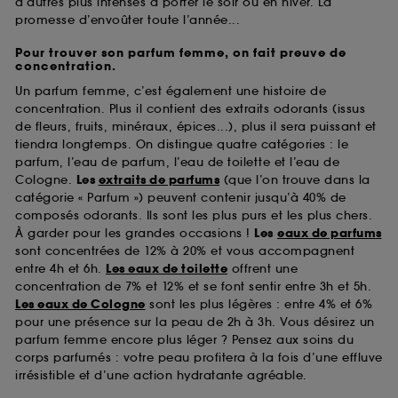
d’autres plus intenses à porter le soir ou en hiver. La
promesse d’envoûter toute l’année...
Pour trouver son parfum femme, on fait preuve de
concentration.
Un parfum femme, c’est également une histoire de
concentration. Plus il contient des extraits odorants (issus
de fleurs, fruits, minéraux, épices...), plus il sera puissant et
tiendra longtemps. On distingue quatre catégories : le
parfum, l’eau de parfum, l’eau de toilette et l’eau de
Cologne.
Les
extraits de parfums
(que l’on trouve dans la
catégorie « Parfum ») peuvent contenir jusqu’à 40% de
composés odorants. Ils sont les plus purs et les plus chers.
À garder pour les grandes occasions !
Les
eaux de parfums
sont concentrées de 12% à 20% et vous accompagnent
entre 4h et 6h.
Les eaux de toilette
offrent une
concentration de 7% et 12% et se font sentir entre 3h et 5h.
Les eaux de Cologne
sont les plus légères : entre 4% et 6%
pour une présence sur la peau de 2h à 3h. Vous désirez un
parfum femme encore plus léger ? Pensez aux soins du
corps parfumés : votre peau profitera à la fois d’une effluve
irrésistible et d’une action hydratante agréable.