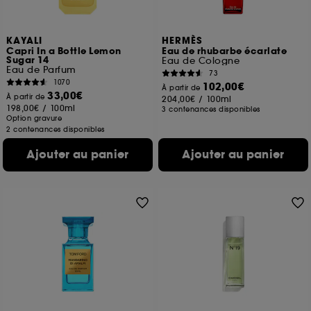
KAYALI
HERMÈS
Capri In a Bottle Lemon
Eau de rhubarbe écarlate
Sugar 14
Eau de Cologne
Eau de Parfum
73
1070
102,00€
À partir de
33,00€
À partir de
204,00€
/
100ml
198,00€
/
100ml
3 contenances disponibles
Option gravure
2 contenances disponibles
Ajouter au panier
Ajouter au panier