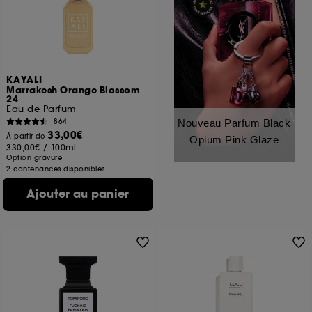
KAYALI
Marrakesh Orange Blossom
24
Eau de Parfum
864
Nouveau Parfum Black
33,00€
À partir de
Opium Pink Glaze
330,00€
/
100ml
Option gravure
2 contenances disponibles
Ajouter au panier