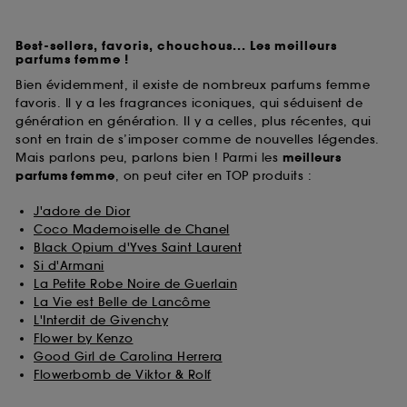
Best-sellers, favoris, chouchous... Les meilleurs
parfums femme !
Bien évidemment, il existe de nombreux parfums femme
favoris. Il y a les fragrances iconiques, qui séduisent de
génération en génération. Il y a celles, plus récentes, qui
sont en train de s’imposer comme de nouvelles légendes.
Mais parlons peu, parlons bien ! Parmi les
meilleurs
parfums
femme
, on peut citer en TOP produits :
J'adore de Dior
Coco Mademoiselle de Chanel
Black Opium d'Yves Saint Laurent
Si d'Armani
La Petite Robe Noire de Guerlain
La Vie est Belle de Lancôme
L'Interdit de Givenchy
Flower by Kenzo
Good Girl de Carolina Herrera
Flowerbomb de Viktor & Rolf