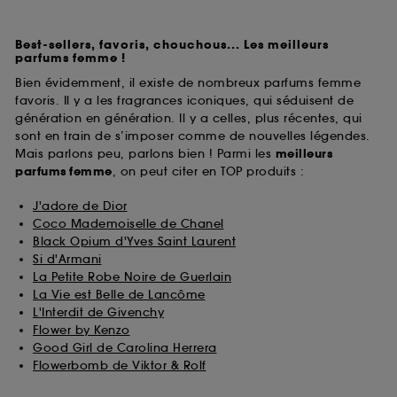
Best-sellers, favoris, chouchous... Les meilleurs
parfums femme !
Bien évidemment, il existe de nombreux parfums femme
favoris. Il y a les fragrances iconiques, qui séduisent de
génération en génération. Il y a celles, plus récentes, qui
sont en train de s’imposer comme de nouvelles légendes.
Mais parlons peu, parlons bien ! Parmi les
meilleurs
parfums
femme
, on peut citer en TOP produits :
J'adore de Dior
Coco Mademoiselle de Chanel
Black Opium d'Yves Saint Laurent
Si d'Armani
La Petite Robe Noire de Guerlain
La Vie est Belle de Lancôme
L'Interdit de Givenchy
Flower by Kenzo
Good Girl de Carolina Herrera
Flowerbomb de Viktor & Rolf