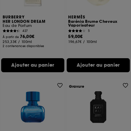
BURBERRY
HERMÈS
HER LONDON DREAM
Barénia Brume Cheveux
Vaporisateur
Eau de Parfum
427
5
76,00€
59,00€
À partir de
253,33€
/
100ml
196,67€
/
100ml
2 contenances disponibles
Ajouter au panier
Ajouter au panier
Gravure