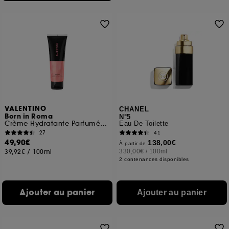
VALENTINO
CHANEL
Born in Roma
N°5
Crème Hydratante Parfumée Texture Gel Effet Nacré
Eau De Toilette
27
41
49,90€
138,00€
À partir de
39,92€
/
100ml
330,00€
/
100ml
2 contenances disponibles
Ajouter au panier
Ajouter au panier