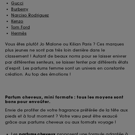
Gucci
Burberry
Narciso Rodriguez
Kenzo
Tom Ford
Hermès
Vous êtes plutôt Jo Malone ou Kilian Paris ? Ces marques
plus jeunes ne sont pas très loin derrière dans le
classement ! Autant de beaux noms pour se laisser enivrer
par différentes senteurs, se laisser tenter par différents états
d’esprit. Les parfums femme sont un univers en constante
création. Au top des émotions !
Parfum cheveux, mini formats : tous les moyens sont
bons pour envoûter.
Envie de profiter de votre fragrance préférée de la tête aux
pieds et à tout moment ? Votre vœu peut être exaucé
grâce aux parfums cheveux ou aux formats voyage !
Les
parfums cheveux
proposent une formule adaptée à