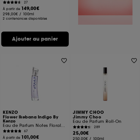
27
149,00€
À partir de
298,00€
/
100ml
2 contenances disponibles
Ajouter au panier
KENZO
JIMMY CHOO
Flower Ikebana Indigo By
Jimmy Choo
Kenzo
Eau de Parfum Roll-On
Eau de Parfum Notes Florales Ambrées
289
67
25,00€
101,00€
À partir de
250,00€
/
100ml