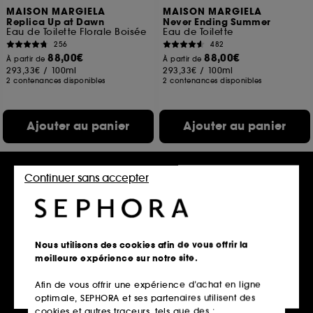
MAISON MARGIELA
MAISON MARGIELA
Replica Up at Dawn
Never Ending Summer
Eau de Toilette Florale Boisée
Eau de Toilette
256
482
88,00€
88,00€
À partir de
À partir de
293,33€
/
100ml
293,33€
/
100ml
2 contenances disponibles
2 contenances disponibles
Ajouter au panier
Ajouter au panier
Continuer sans accepter
Nous utilisons des cookies afin de vous offrir la
meilleure expérience sur notre site.
Afin de vous offrir une expérience d’achat en ligne
HERMÈS
CHLOÉ
optimale, SEPHORA et ses partenaires utilisent des
24 Faubourg
Atelier des Fleurs Herba
Mimosa
Eau de Toilette
cookies et autres traceurs, tels que des :