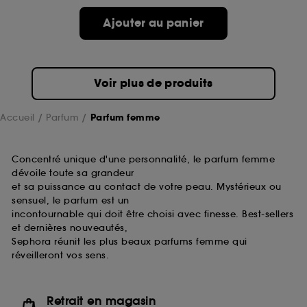
de ces cookies grâce au bouton "personnaliser mes
choix" ci-dessous ou décider de "tout accepter".
Ajouter au panier
Sephora pourra associer les informations de
navigation collectées par ces Cookies, pour les
finalités acceptées, avec les données personnelles
collectées ou générées lors de votre activité en ligne
Voir plus de produits
ou en magasin. Pour refuser tous les cookies, cliques
sur "continuer sans accepter". Voous pouvez à tout
moment choisir de retirer votrte consentement. Si vous
Accueil
Parfum
Parfum femme
souhaitez obtenir plus d'information sur les cookies
utilisés,
cliquez
ici
.
Concentré unique d'une personnalité, le parfum femme
dévoile toute sa grandeur
et sa puissance au contact de votre peau. Mystérieux ou
sensuel, le parfum est un
incontournable qui doit être choisi avec finesse. Best-sellers
et dernières nouveautés,
Sephora réunit les plus beaux parfums femme qui
réveilleront vos sens.
Retrait en magasin