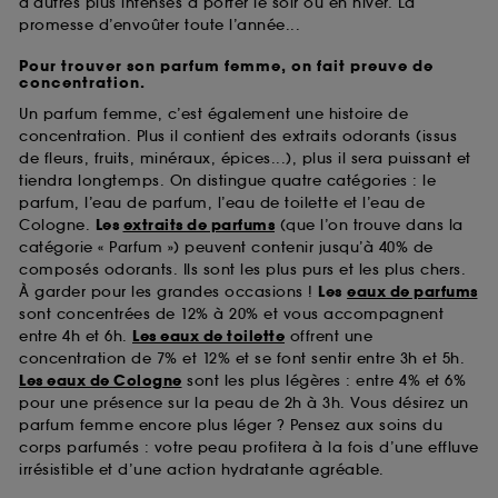
d’autres plus intenses à porter le soir ou en hiver. La
promesse d’envoûter toute l’année...
Pour trouver son parfum femme, on fait preuve de
concentration.
Un parfum femme, c’est également une histoire de
concentration. Plus il contient des extraits odorants (issus
de fleurs, fruits, minéraux, épices...), plus il sera puissant et
tiendra longtemps. On distingue quatre catégories : le
parfum, l’eau de parfum, l’eau de toilette et l’eau de
Cologne.
Les
extraits de parfums
(que l’on trouve dans la
catégorie « Parfum ») peuvent contenir jusqu’à 40% de
composés odorants. Ils sont les plus purs et les plus chers.
À garder pour les grandes occasions !
Les
eaux de parfums
sont concentrées de 12% à 20% et vous accompagnent
entre 4h et 6h.
Les eaux de toilette
offrent une
concentration de 7% et 12% et se font sentir entre 3h et 5h.
Les eaux de Cologne
sont les plus légères : entre 4% et 6%
pour une présence sur la peau de 2h à 3h. Vous désirez un
parfum femme encore plus léger ? Pensez aux soins du
corps parfumés : votre peau profitera à la fois d’une effluve
irrésistible et d’une action hydratante agréable.