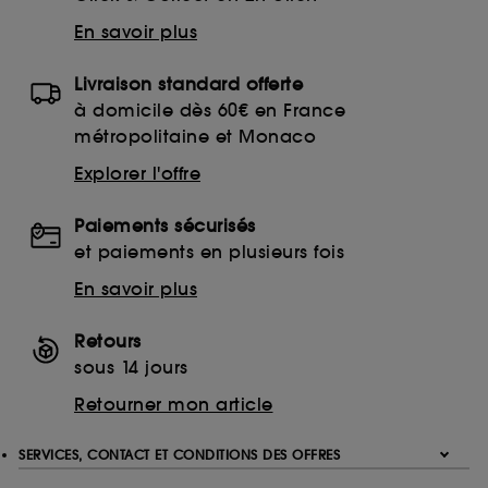
sur "continuer sans accepter". Voous pouvez à tout
moment choisir de retirer votrte consentement. Si vous
En savoir plus
souhaitez obtenir plus d'information sur les cookies
utilisés,
cliquez
ici
.
Livraison standard offerte
à domicile dès 60€ en France
métropolitaine et Monaco
Explorer l'offre
Paiements sécurisés
et paiements en plusieurs fois
En savoir plus
Retours
sous 14 jours
Retourner mon article
SERVICES, CONTACT ET CONDITIONS DES OFFRES