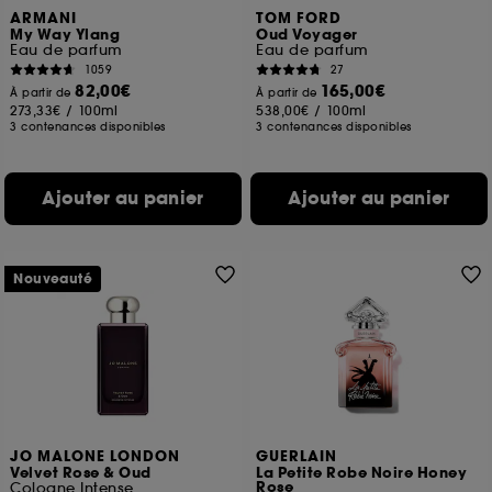
ARMANI
TOM FORD
My Way Ylang
Oud Voyager
Eau de parfum
Eau de parfum
1059
27
82,00€
165,00€
À partir de
À partir de
273,33€
/
100ml
538,00€
/
100ml
3 contenances disponibles
3 contenances disponibles
Ajouter au panier
Ajouter au panier
Nouveauté
JO MALONE LONDON
GUERLAIN
Velvet Rose & Oud
La Petite Robe Noire Honey
Rose
Cologne Intense