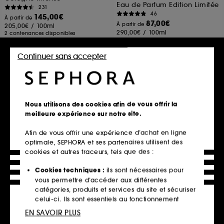
Eau de Parfum Edition Limitée
231
46
145,00€
À partir de
87,00€
À partir de
205,00€
/
100ml
290,00€
/
100ml
2 contenances disponibles
2 contenances disponibles
Continuer sans accepter
Ajouter au panier
Ajouter au panier
Nous utilisons des cookies afin de vous offrir la
meilleure expérience sur notre site.
Afin de vous offrir une expérience d’achat en ligne
optimale, SEPHORA et ses partenaires utilisent des
cookies et autres traceurs, tels que des :
Cookies techniques :
ils sont nécessaires pour
vous permettre d’accéder aux différentes
GUCCI
ARMANI
catégories, produits et services du site et sécuriser
Gucci Bloom
Armani Prive Thé Yulong-
Eau de Toilette
Parfum
celui-ci. Ils sont essentiels au fonctionnement
468
11
technique du site et ne peuvent être désactivés.
EN SAVOIR PLUS
98,00€
160,00€
À partir de
À partir de