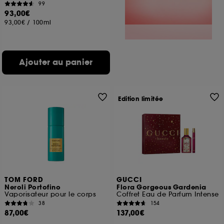
99
93,00€
93,00€
/
100ml
Ajouter au panier
Edition limitée
TOM FORD
GUCCI
Neroli Portofino
Flora Gorgeous Gardenia
Vaporisateur pour le corps
Coffret Eau de Parfum Intense
38
154
87,00€
137,00€