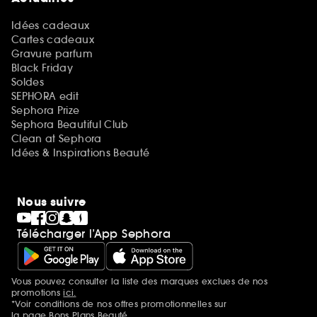
Idées cadeaux
Cartes cadeaux
Gravure parfum
Black Friday
Soldes
SEPHORA edit
Sephora Prize
Sephora Beautiful Club
Clean at Sephora
Idées & Inspirations Beauté
Nous suivre
Télécharger l’App Sephora
Vous pouvez consulter la liste des marques exclues de nos
Mentions additionnelles
promotions
ici.
*Voir conditions de nos offres promotionnelles sur
la page Bons Plans Beauté.