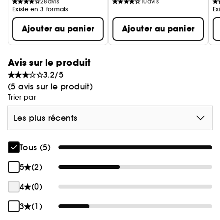
28
avis
10
avis
Existe en 3 formats
Ex
Ajouter au panier
Ajouter au panier
Avis sur le produit
3.2/5
(5 avis sur le produit)
Trier par
Les plus récents
Tous (5)
5
(2)
4
(0)
3
(1)