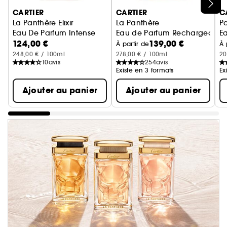
Ignorer le carrousel produits
CARTIER
CARTIER
C
La Panthère Elixir
La Panthère
Pa
Eau De Parfum Intense
Eau de Parfum Rechargeable
Ea
124,00 €
139,00 €
À partir de
À 
248,00 € / 100ml
278,00 € / 100ml
20
10
avis
254
avis
Existe en 3 formats
Ex
Ajouter au panier
Ajouter au panier