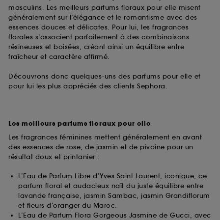
prolongée vous permettant d’accéder à votre
masculins. Les meilleurs parfums floraux pour elle misent
compte lors de votre prochaine visite sur le site
généralement sur l’élégance et le romantisme avec des
sans saisir à nouveau votre identifiant et mot de
essences douces et délicates. Pour lui, les fragrances
passe.
florales s’associent parfaitement à des combinaisons
résineuses et boisées, créant ainsi un équilibre entre
fraîcheur et caractère affirmé.
A l'exception des cookies techniques, le dépôt et la
lecture de ces traceurs requiert votre accord. Vous
Découvrons donc quelques-uns des parfums pour elle et
pouvez personnaliser vos choix concernant le dépôt
pour lui les plus appréciés des clients Sephora.
de ces cookies grâce au bouton "personnaliser mes
choix" ci-dessous ou décider de "tout accepter".
Sephora pourra associer les informations de
navigation collectées par ces Cookies, pour les
Les meilleurs parfums floraux pour elle
finalités acceptées, avec les données personnelles
Les fragrances féminines mettent généralement en avant
collectées ou générées lors de votre activité en ligne
des essences de rose, de jasmin et de pivoine pour un
ou en magasin. Pour refuser tous les cookies, cliques
résultat doux et printanier :
sur "continuer sans accepter". Voous pouvez à tout
moment choisir de retirer votrte consentement. Si vous
souhaitez obtenir plus d'information sur les cookies
L’Eau de Parfum Libre d’Yves Saint Laurent, iconique, ce
utilisés,
cliquez
ici
.
parfum floral et audacieux naît du juste équilibre entre
lavande française, jasmin Sambac, jasmin Grandiflorum
et fleurs d’oranger du Maroc.
L’Eau de Parfum Flora Gorgeous Jasmine de Gucci, avec