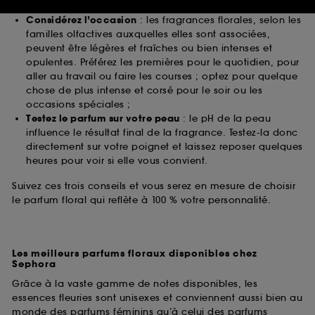
délicates ou plus affirmées et exotiques ;
Considérez l’occasion
: les fragrances florales, selon les
Cookies réseaux sociaux et publicité :
ils sont
familles olfactives auxquelles elles sont associées,
utilisés pour vous présenter du contenu susceptible
de vous plaire via des publicités, y compris sur des
peuvent être légères et fraîches ou bien intenses et
sites tiers et sur les réseaux sociaux, sur la base
opulentes. Préférez les premières pour le quotidien, pour
des pages que vous avez consultées, de votre
aller au travail ou faire les courses ; optez pour quelque
navigation, et de l'historique de vos interactions.
chose de plus intense et corsé pour le soir ou les
occasions spéciales ;
Cookies de mesure d’audience :
ils nous
Testez le parfum sur votre peau
: le pH de la peau
permettent de réaliser des statistiques de
influence le résultat final de la fragrance. Testez-la donc
fréquentation et de navigation sur notre site afin
directement sur votre poignet et laissez reposer quelques
d’en améliorer la performance.
heures pour voir si elle vous convient.
Cookies de sécurisation des paiements en ligne :
Suivez ces trois conseils et vous serez en mesure de choisir
ils nous permettent de lutter notamment contre les
le parfum floral qui reflète à 100 % votre personnalité.
fraudes aux moyens de paiement et les
usurpations d’identité.
Cookies fonctionnels :
il s’agit de cookies
Les meilleurs parfums floraux disponibles chez
permettant l’affichage et/ou la fourniture de
Sephora
certaines fonctionnalités du site, tel que les
Grâce à la vaste gamme de notes disponibles, les
cookies d’authentification qui sont utilisés afin de
essences fleuries sont unisexes et conviennent aussi bien au
vous faire bénéficier de l’authentification
monde des parfums féminins qu’à celui des parfums