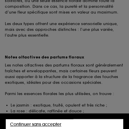
soliflores, où une seule essence florale domine toute la
composition. Dans ce cas, la pureté et la personnalité
d’une fleur spécifique sont mises en valeur au maximum.
Les deux types offrent une expérience sensorielle unique,
mais avec des approches distinctes : l’une plus variée,
l’autre plus essentielle.
Notes olfactives des parfums floraux
Les notes olfactives des parfums floraux sont généralement
fraîches et enveloppantes, mais certaines fleurs peuvent
aussi apporter à la structure de la fragrance des touches
exotiques, idéales pour des occasions spéciales.
Parmi les essences florales les plus utilisées, on trouve :
Le jasmin : exotique, fruité, opulent et très riche ;
La rose : délicate, raffinée et douce ;
La pivoine : légère, vive et fraîche ;
Le muguet : très délicat, frais et doux, parfait pour les
Continuer sans accepter
fragrances printanières ;