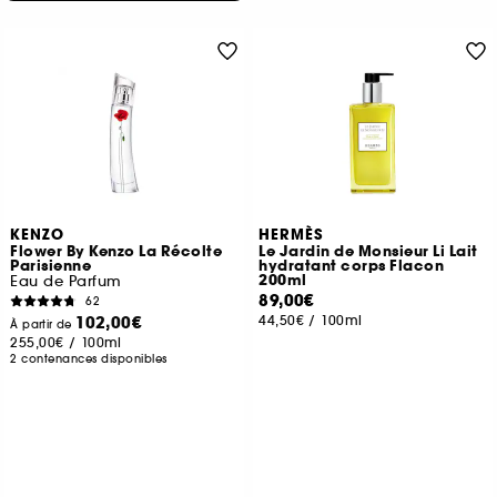
KENZO
HERMÈS
Flower By Kenzo La Récolte
Le Jardin de Monsieur Li Lait
Parisienne
hydratant corps Flacon
200ml
Eau de Parfum
89,00€
62
102,00€
44,50€
/
100ml
À partir de
255,00€
/
100ml
2 contenances disponibles