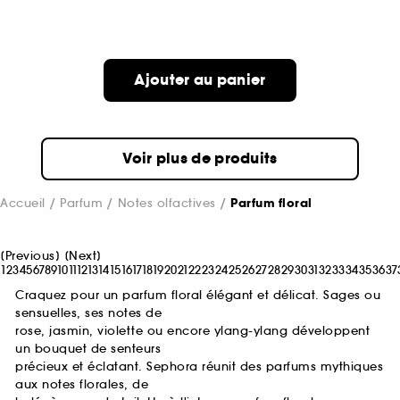
Ajouter au panier
Voir plus de produits
Accueil
Parfum
Notes olfactives
Parfum floral
[
Previous
]
[
Next
]
1
2
3
4
5
6
7
8
9
10
11
12
13
14
15
16
17
18
19
20
21
22
23
24
25
26
27
28
29
30
31
32
33
34
35
36
37
Craquez pour un parfum floral élégant et délicat. Sages ou
sensuelles, ses notes de
rose, jasmin, violette ou encore ylang-ylang développent
un bouquet de senteurs
précieux et éclatant. Sephora réunit des parfums mythiques
aux notes florales, de