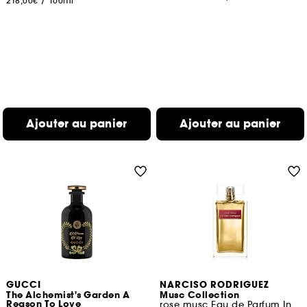
218,00€
/
100ml
Ajouter au panier
Ajouter au panier
GUCCI
NARCISO RODRIGUEZ
The Alchemist's Garden A
Musc Collection
Reason To Love
rose musc Eau de Parfum Intense