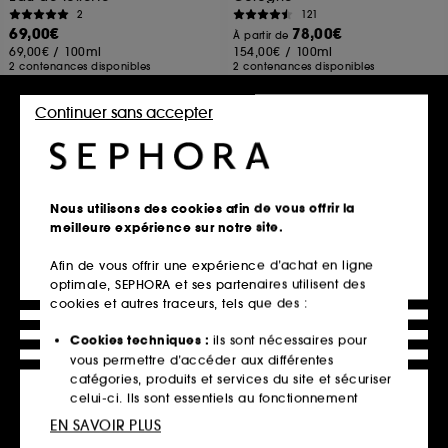
2
121
69,00€
78,00€
À partir de
69,00€
/
100ml
154,00€
/
100ml
2 contenances disponibles
2 contenances disponibles
Continuer sans accepter
Ajouter au panier
Ajouter au panier
Nouveauté
Nous utilisons des cookies afin de vous offrir la
meilleure expérience sur notre site.
Afin de vous offrir une expérience d’achat en ligne
optimale, SEPHORA et ses partenaires utilisent des
cookies et autres traceurs, tels que des :
Cookies techniques :
ils sont nécessaires pour
vous permettre d’accéder aux différentes
JO MALONE LONDON
JULIETTE HAS A GUN
catégories, produits et services du site et sécuriser
Poppy & Barley
Magnolia Bliss
Cologne
Eau de Parfum
celui-ci. Ils sont essentiels au fonctionnement
247
65
technique du site et ne peuvent être désactivés.
EN SAVOIR PLUS
154,00€
25,00€
À partir de