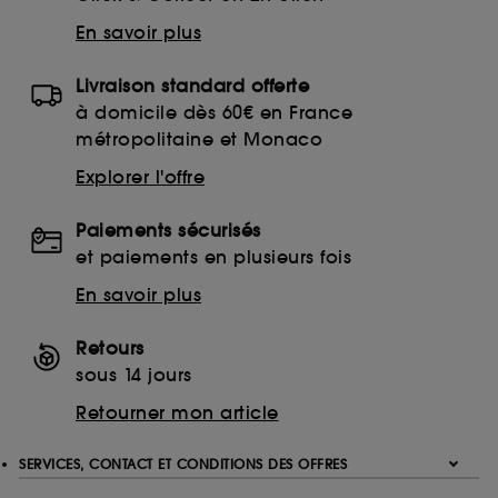
sur "continuer sans accepter". Voous pouvez à tout
moment choisir de retirer votrte consentement. Si vous
En savoir plus
souhaitez obtenir plus d'information sur les cookies
utilisés,
cliquez
ici
.
Livraison standard offerte
à domicile dès 60€ en France
métropolitaine et Monaco
Explorer l'offre
Paiements sécurisés
et paiements en plusieurs fois
En savoir plus
Retours
sous 14 jours
Retourner mon article
SERVICES, CONTACT ET CONDITIONS DES OFFRES