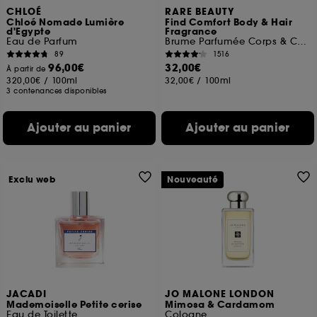
CHLOÉ
RARE BEAUTY
Chloé Nomade Lumière
Find Comfort Body & Hair
d'Egypte
Fragrance
Eau de Parfum
Brume Parfumée Corps & Cheveux
89
1516
96,00€
32,00€
À partir de
320,00€
/
100ml
32,00€
/
100ml
3 contenances disponibles
Ajouter au panier
Ajouter au panier
Exclu web
Nouveauté
JACADI
JO MALONE LONDON
Mademoiselle Petite cerise
Mimosa & Cardamom
Eau de Toilette
Cologne