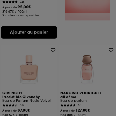
748
95,00€
À partir de
316,67€
/
100ml
3 contenances disponibles
Ajouter au panier
GIVENCHY
NARCISO RODRIGUEZ
Irresistible Givenchy
all of me
Eau de Parfum Nude Velvet
Eau de parfum
519
65
87,00€
127,00€
À partir de
À partir de
248,57€
/
100ml
254,00€
/
100ml