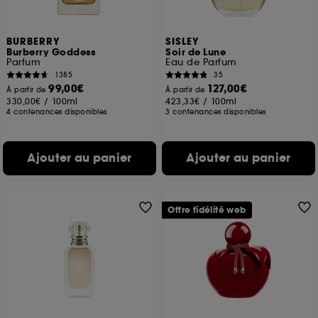
BURBERRY
SISLEY
Burberry Goddess
Soir de Lune
Parfum
Eau de Parfum
1385
35
99,00€
127,00€
À partir de
À partir de
330,00€
/
100ml
423,33€
/
100ml
4 contenances disponibles
3 contenances disponibles
Ajouter au panier
Ajouter au panier
Offre fidélité web