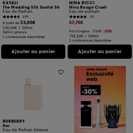
KAYALI
NINA RICCI
The Wedding Silk Santal 36
Nina Rouge Crush
Eau de Parfum
Eau de parfum
699
110
33,00€
57,75€
À partir de
330,00€
/
100ml
Prix d'origine : 77,00€
-25%
Option gravure
192,50€
/
100ml
3 contenances disponibles
3 contenances disponibles
Ajouter au panier
Ajouter au panier
BURBERRY
Her
Eau de Parfum Intense