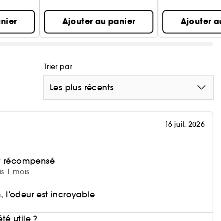
nier
Ajouter au panier
Ajouter a
Trier par
Les plus récents
16 juil. 2026
et récompensé
is 1 mois
m, l’odeur est incroyable
i
été utile ?