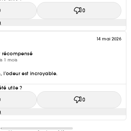
0
0
u
14 mai 2026
et récompensé
is 1 mois
m, l’odeur est incroyable.
i
été utile ?
0
0
u