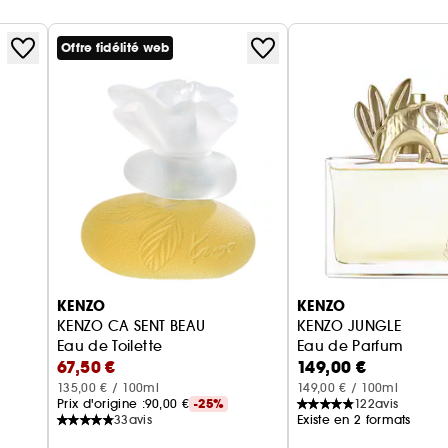
Offre fidélité web
KENZO
KENZO
KENZO CA SENT BEAU
KENZO JUNGLE
Eau de Toilette
Eau de Parfum
67,50 €
149,00 €
135,00 € / 100ml
149,00 € / 100ml
Prix d'origine :
90,00 €
-25%
122
avis
33
avis
Existe en 2 formats