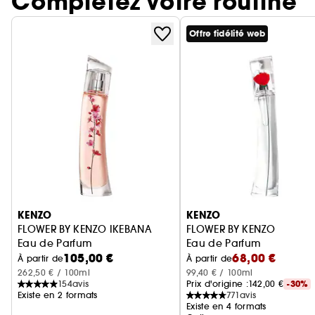
Complétez votre routine
Offre fidélité web
Ignorer le carrousel produits
KENZO
KENZO
FLOWER BY KENZO IKEBANA
FLOWER BY KENZO
Eau de Parfum
Eau de Parfum
105,00 €
68,00 €
À partir de
À partir de
262,50 € / 100ml
99,40 € / 100ml
154
avis
Prix d'origine :
142,00 €
-30%
Existe en 2 formats
771
avis
Existe en 4 formats