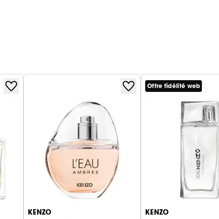
Offre fidélité web
KENZO
KENZO