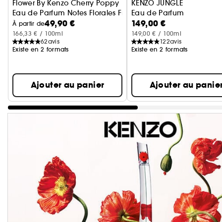
Flower By Kenzo Cherry Poppy
KENZO JUNGLE
Eau de Parfum Notes Florales Fruitées
Eau de Parfum
49,90 €
149,00 €
À partir de
166,33 € / 100ml
149,00 € / 100ml
62
avis
122
avis
Existe en 2 formats
Existe en 2 formats
Ajouter au panier
Ajouter au panie