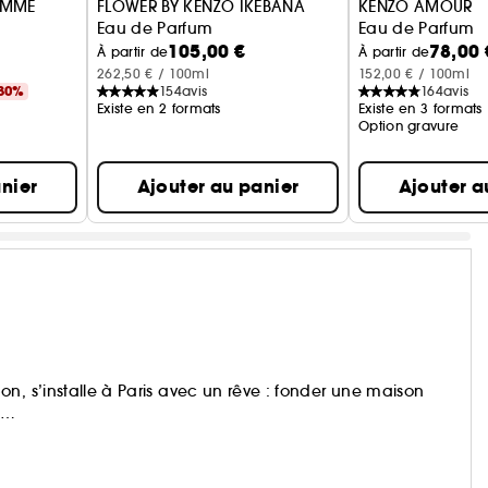
EMME
FLOWER BY KENZO IKEBANA
KENZO AMOUR
Eau de Parfum
Eau de Parfum
105,00 €
78,00 
À partir de
À partir de
262,50 € / 100ml
152,00 € / 100ml
30%
154
avis
164
avis
Existe en 2 formats
Existe en 3 formats
Option gravure
nier
Ajouter au panier
Ajouter a
n, s’installe à Paris avec un rêve : fonder une maison
se. Pour lui, chaque parfum est une ode à la nature.
ré les créations iconiques : Flower by Kenzo, L’Eau