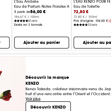
L'Eau Ambrée
L'EAU KENZO POUR F
Eau de Parfum Notes Florales Ambrées
Eau de Toilette
56,00 €
72,80 €
À partir de
186,67 € / 100ml
72,80 € / 100ml
61
avis
Prix d'origine :
104,00 €
-
Existe en 3 formats
33
avis
r
Ajouter au panier
Ajouter au pa
Découvrir la marque
KENZO
Kenzo Takada, créateur visionnaire venu du Japo
fruit d’une rencontre entre l’Orient et l’Occident.
« Pour un monde plus beau », telle était sa devi
Voir plus
Coquelicot, eau, bambou, ces symboles ont inspi
Découvrir KENZO
Kenzo et Kenzo Homme.