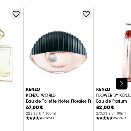
KENZO
KENZO
KENZO WORLD
FLOWER BY KENZ
Eau de Toilette Notes Florales Fruitées
Eau de Parfum
67,00 €
82,00 €
223,33 € / 100ml
273,33 € / 100ml
28
avis
266
avis