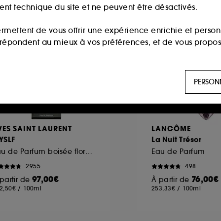
Best seller
ment technique du site et ne peuvent être désactivés.
ermettent de vous offrir une expérience enrichie et per
i répondent au mieux à vos préférences, et de vous propo
ls sont utilisés pour vous présenter du contenu susceptible
PERSON
aux, sur la base des pages que vous avez consultées, de votr
 permettent de réaliser des statistiques de fréquentation et
VES SAINT LAURENT
LANCÔME
YSLF
La Nuit Trésor
Eau de Parfum boisée florale Rechargeable pour homme
Eau de Parfum
n ligne :
ils nous permettent de lutter notamment contre
2955
498
97,00€
76,00€
partir de
À partir de
2,50€
/
100ml
253,33€
/
100ml
es permettant l’affichage et/ou la fourniture de certaines fo
de vous faire bénéficier de l’authentification prolongée vo
saisir à nouveau votre identifiant et mot de passe.