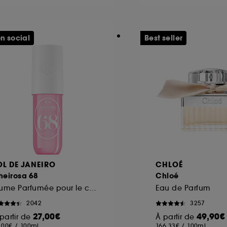
n social
Best seller
OL DE JANEIRO
CHLOÉ
heirosa 68
Chloé
Brume Parfumée pour le corps et les cheveux
Eau de Parfum
2042
3257
27,00€
49,90€
partir de
À partir de
,00€
/
100ml
166,33€
/
100ml