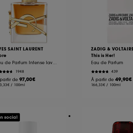
VES SAINT LAURENT
ZADIG & VOLTAIR
bre
This is Her!
Eau de Parfum Intense lavande florale rechargeable pour femme
Eau de Parfum
1948
439
97,00€
49,90€
partir de
À partir de
3,33€
/
100ml
166,33€
/
100ml
n social