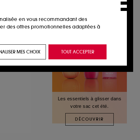
sonnalisée en vous recommandant des
ser des offres promotionnelles adaptées à
 de vous plaire via des publicités, y compris
NALISER MES CHOIX
TOUT ACCEPTER
e navigation, et de l'historique de vos
 de navigation sur notre site afin d’en
Les essentiels à glisser dans
 les fraudes aux moyens de paiement et les
votre sac cet été.
DÉCOUVRIR
nctionnalités du site, tel que les cookies
us permettant d’accéder à votre compte lors