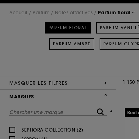
Parfum floral
Accueil
Parfum
Notes olfactives
PARFUM FLORAL
PARFUM VANILL
PARFUM AMBRÉ
PARFUM CHYP
1 150 
MASQUER LES FILTRES
MARQUES
Best 
SEPHORA COLLECTION (2)