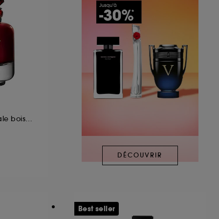
Eau de Parfum florale boisée épicée pour femme
DÉCOUVRIR
Best seller