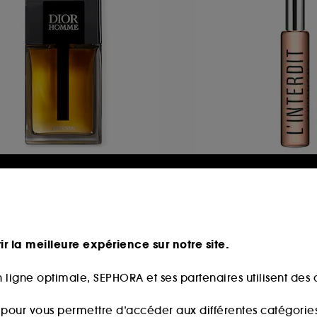
IOR
GIVENCHY
ior Homme Intense
L'Interdit Eau de 
Eau de parfum, Notes boisées, ambrée, iris & vanille
Roll On
485
635
29,75€
49,00€
ir la meilleure expérience sur notre site.
245,00€
/
100ml
ix d'origine : 173,00€
,50€
/
100ml
 ligne optimale, SEPHORA et ses partenaires utilisent des c
s pour vous permettre d’accéder aux différentes catégories, 