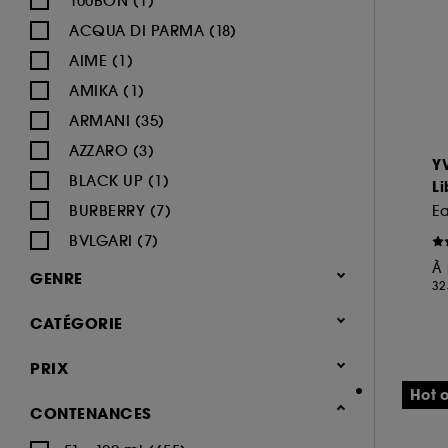
100BON (1)
ACQUA DI PARMA (18)
AIME (1)
AMIKA (1)
ARMANI (35)
AZZARO (3)
Y
BLACK UP (1)
Li
BURBERRY (7)
BVLGARI (7)
À 
BY ROSIE JANE (2)
GENRE
32
CACHAREL (15)
Femme (875)
CATÉGORIE
CALVIN KLEIN (7)
Mixte (177)
CAROLINA HERRERA (15)
Parfum
PRIX
Homme (97)
CARON (5)
Notes olfactives
Hot o
Enfant (21)
CONTENANCES
CARTIER (9)