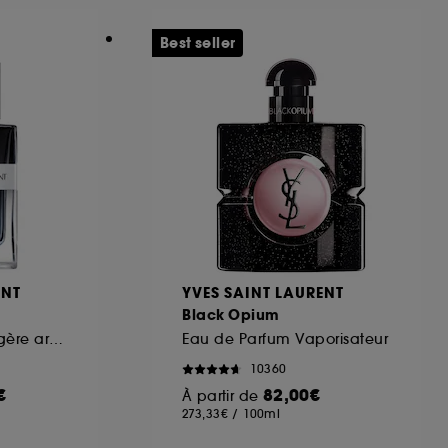
Best seller
ous pouvez personnaliser vos choix concernant
cepter". Sephora pourra associer les
 personnelles collectées ou générées lors
ccepter". Voous pouvez à tout moment choisir
uez
ici
.
ENT
YVES SAINT LAURENT
Black Opium
Eau de Parfum fougère aromatique rechargeable pour homme
Eau de Parfum Vaporisateur
10360
€
82,00€
À partir de
273,33€
/
100ml