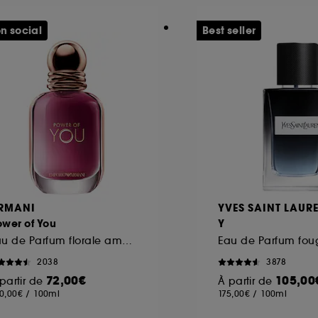
n social
Best seller
ôt et la lecture de ces traceurs requiert votre accord. V
rsonnaliser mes choix" ci-dessous ou décider de "tout ac
s Cookies, pour les finalités acceptées, avec les données
ur refuser tous les cookies, cliques sur "continuer sans a
tez obtenir plus d'information sur les cookies utilisés,
cliq
RMANI
YVES SAINT LAUR
wer of You
Y
Eau de Parfum florale ambrée fruitée pour femme
2038
3878
72,00€
105,00
partir de
À partir de
0,00€
/
100ml
175,00€
/
100ml