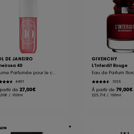
OL DE JANEIRO
GIVENCHY
heirosa 40
L'Interdit Rouge
Brume Parfumée pour le corps et les cheveux
4497
1035
27,00€
79,00€
partir de
À partir de
,00€
/
100ml
225,71€
/
100ml
ure