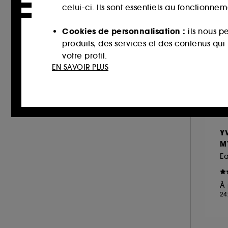
JEAN PAUL GAULTIER (16)
celui-ci. Ils sont essentiels au fonctionne
JIMMY CHOO (16)
Cookies de personnalisation :
ils nous p
JO MALONE LONDON (22)
produits, des services et des contenus qu
JULIETTE HAS A GUN (9)
votre profil.
KAYALI (20)
EN SAVOIR PLUS
Cookies réseaux sociaux et publicité :
i
KENZO (25)
sur des sites tiers et sur les réseaux soci
KIEHL'S SINCE 1851 (1)
interactions.
KILIAN PARIS (22)
L'ARTISAN PARFUMEUR (18)
Cookies de mesure d’audience :
ils nous
Y
améliorer la performance.
LACOSTE (6)
M
LANCÔME (30)
Cookies de sécurisation des paiements e
LE MONDE GOURMAND (4)
usurpations d’identité.
À 
LE SOURCEUR (2)
24
Cookies fonctionnels :
il s’agit de cooki
LOLITA LEMPICKA (11)
d’authentification qui sont utilisés afin 
MAISON FRANCIS KURKDJIAN (45)
de votre prochaine visite sur le site sans 