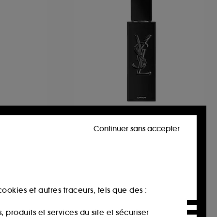
YVES SAINT LAURENT
Parfum
MYSLF Le Parfum
Continuer sans accepter
Parfum boisé floral ambré rechargeable pour homme
1825
109,00€
À partir de
272,50€
/
100ml
ookies et autres traceurs, tels que des :
produits et services du site et sécuriser