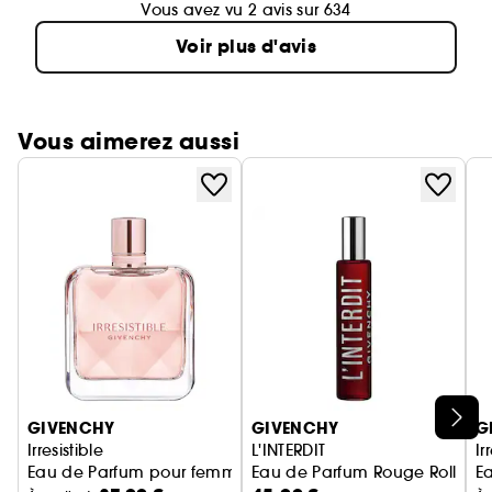
Vous avez vu 2 avis sur 634
Voir plus d'avis
Vous aimerez aussi
Ignorer le carrousel produits
GIVENCHY
GIVENCHY
G
Irresistible
L'INTERDIT
Ir
Eau de Parfum pour femme
Eau de Parfum Rouge Roll-On
Ea