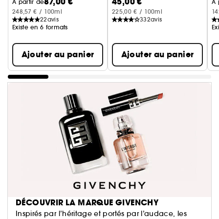
87,00 €
45,00 €
À partir de
À 
248,57 € / 100ml
225,00 € / 100ml
14
22
avis
332
avis
Existe en 6 formats
Ex
Ajouter au panier
Ajouter au panier
DÉCOUVRIR LA MARQUE GIVENCHY
Inspirés par l’héritage et portés par l’audace, les