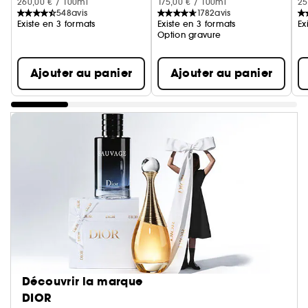
260,00 € / 100ml
175,00 € / 100ml
25
548
avis
1782
avis
Existe en 3 formats
Existe en 3 formats
Ex
Option gravure
Ajouter au panier
Ajouter au panier
Découvrir la marque
DIOR