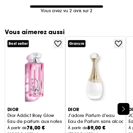
Vous avez vu 2 avis sur 2
Vous aimerez aussi
Best seller
Gravure
Ignorer le carrousel produits
DIOR
DIOR
D
Dior Addict Rosy Glow
J'adore Parfum d'eau
J
Eau de parfum aux notes de rose et de litchi
Eau de Parfum sans alcool - No
Ea
78,00 €
89,00 €
À partir de
À partir de
À 