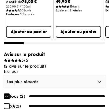
78,00 €
49,90 €
4
Blush stick éclat et couleur ac
À partir de
260,00 € / 100ml
116
avis
548
avis
Existe en 3 teintes
Ex
Existe en 3 formats
Ajouter au panier
Ajouter au panier
Avis sur le produit
5/5
(2 avis sur le produit)
Trier par
Les plus récents
Tous (2)
5
(2)