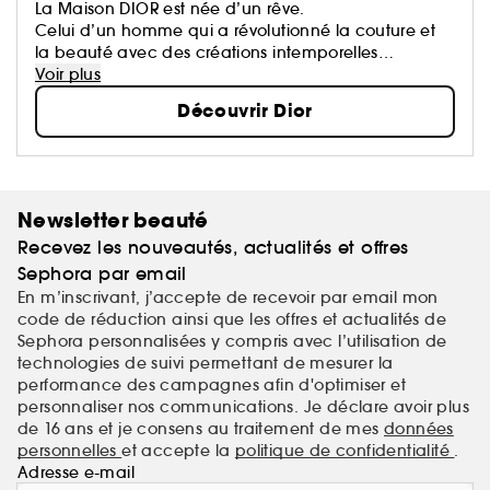
La Maison DIOR est née d’un rêve.
Celui d’un homme qui a révolutionné la couture et
la beauté avec des créations intemporelles
devenues des icônes.
Voir plus
Chaque création de la Maison porte une part de
Découvrir Dior
son rêve qui oeuvre pour un monde plus beau et
plus heureux.
Newsletter beauté
Recevez les nouveautés, actualités et offres
Sephora par email
En m’inscrivant, j’accepte de recevoir par email mon
code de réduction ainsi que les offres et actualités de
Sephora personnalisées y compris avec l’utilisation de
technologies de suivi permettant de mesurer la
performance des campagnes afin d'optimiser et
personnaliser nos communications. Je déclare avoir plus
de 16 ans et je consens au traitement de mes
données
personnelles
et accepte la
politique de confidentialité
.
Adresse e-mail