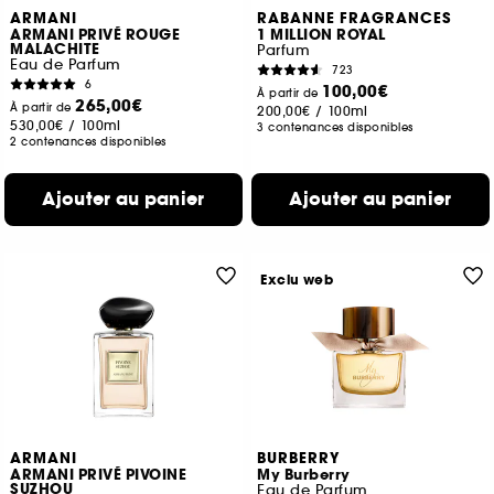
ARMANI
RABANNE FRAGRANCES
ARMANI PRIVÉ ROUGE
1 MILLION ROYAL
MALACHITE
Parfum
Eau de Parfum
723
6
100,00€
À partir de
265,00€
À partir de
200,00€
/
100ml
530,00€
/
100ml
3 contenances disponibles
2 contenances disponibles
Ajouter au panier
Ajouter au panier
Exclu web
ARMANI
BURBERRY
ARMANI PRIVÉ PIVOINE
My Burberry
SUZHOU
Eau de Parfum