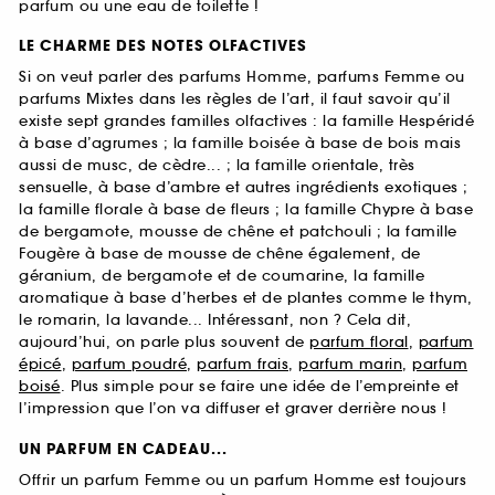
parfum ou une eau de toilette !
LE CHARME DES NOTES OLFACTIVES
Si on veut parler des parfums Homme, parfums Femme ou
parfums Mixtes dans les règles de l’art, il faut savoir qu’il
existe sept grandes familles olfactives : la famille Hespéridé
à base d’agrumes ; la famille boisée à base de bois mais
aussi de musc, de cèdre... ; la famille orientale, très
sensuelle, à base d’ambre et autres ingrédients exotiques ;
la famille florale à base de fleurs ; la famille Chypre à base
de bergamote, mousse de chêne et patchouli ; la famille
Fougère à base de mousse de chêne également, de
géranium, de bergamote et de coumarine, la famille
aromatique à base d’herbes et de plantes comme le thym,
le romarin, la lavande... Intéressant, non ? Cela dit,
aujourd’hui, on parle plus souvent de
parfum floral
,
parfum
épicé
,
parfum poudré
,
parfum frais
,
parfum marin
,
parfum
boisé
. Plus simple pour se faire une idée de l’empreinte et
l’impression que l’on va diffuser et graver derrière nous !
UN PARFUM EN CADEAU...
Offrir un parfum Femme ou un parfum Homme est toujours