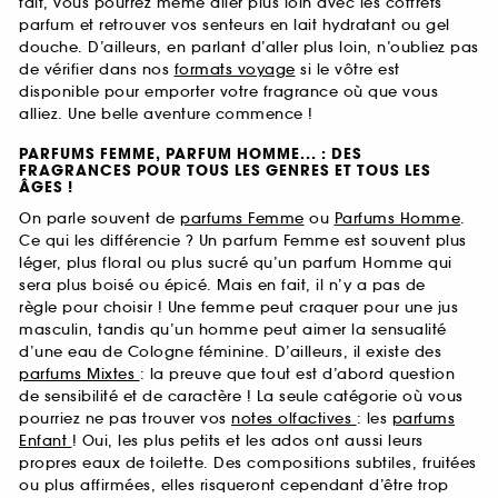
fait, vous pourrez même aller plus loin avec les coffrets
parfum et retrouver vos senteurs en lait hydratant ou gel
douche. D’ailleurs, en parlant d’aller plus loin, n’oubliez pas
de vérifier dans nos
formats voyage
si le vôtre est
disponible pour emporter votre fragrance où que vous
alliez. Une belle aventure commence !
PARFUMS FEMME, PARFUM HOMME... : DES
FRAGRANCES POUR TOUS LES GENRES ET TOUS LES
ÂGES !
On parle souvent de
parfums Femme
ou
Parfums Homme
.
Ce qui les différencie ? Un parfum Femme est souvent plus
léger, plus floral ou plus sucré qu’un parfum Homme qui
sera plus boisé ou épicé. Mais en fait, il n’y a pas de
règle pour choisir ! Une femme peut craquer pour une jus
masculin, tandis qu’un homme peut aimer la sensualité
d’une eau de Cologne féminine. D’ailleurs, il existe des
parfums Mixtes
: la preuve que tout est d’abord question
de sensibilité et de caractère ! La seule catégorie où vous
pourriez ne pas trouver vos
notes olfactives
: les
parfums
Enfant
! Oui, les plus petits et les ados ont aussi leurs
propres eaux de toilette. Des compositions subtiles, fruitées
ou plus affirmées, elles risqueront cependant d’être trop