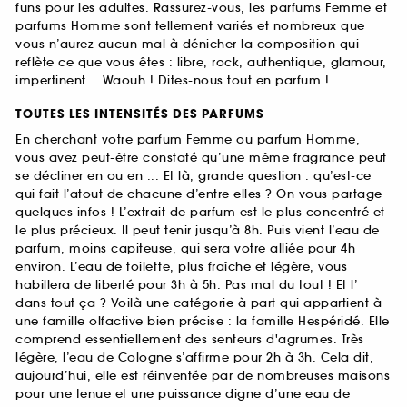
funs pour les adultes. Rassurez-vous, les parfums Femme et
parfums Homme sont tellement variés et nombreux que
vous n’aurez aucun mal à dénicher la composition qui
reflète ce que vous êtes : libre, rock, authentique, glamour,
impertinent... Waouh ! Dites-nous tout en parfum !
TOUTES LES INTENSITÉS DES PARFUMS
En cherchant votre parfum Femme ou parfum Homme,
vous avez peut-être constaté qu’une même fragrance peut
se décliner en ou en ... Et là, grande question : qu’est-ce
qui fait l’atout de chacune d’entre elles ? On vous partage
quelques infos ! L’extrait de parfum est le plus concentré et
le plus précieux. Il peut tenir jusqu’à 8h. Puis vient l’eau de
parfum, moins capiteuse, qui sera votre alliée pour 4h
environ. L’eau de toilette, plus fraîche et légère, vous
habillera de liberté pour 3h à 5h. Pas mal du tout ! Et l’
dans tout ça ? Voilà une catégorie à part qui appartient à
une famille olfactive bien précise : la famille Hespéridé. Elle
comprend essentiellement des senteurs d'agrumes. Très
légère, l’eau de Cologne s’affirme pour 2h à 3h. Cela dit,
aujourd’hui, elle est réinventée par de nombreuses maisons
pour une tenue et une puissance digne d’une eau de