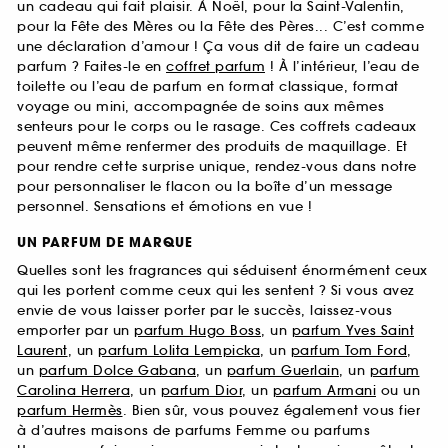
un cadeau qui fait plaisir. À Noël, pour la Saint-Valentin,
pour la Fête des Mères ou la Fête des Pères... C’est comme
une déclaration d’amour ! Ça vous dit de faire un cadeau
parfum ? Faites-le en
coffret parfum
! À l’intérieur, l’eau de
toilette ou l’eau de parfum en format classique, format
voyage ou mini, accompagnée de soins aux mêmes
senteurs pour le corps ou le rasage. Ces coffrets cadeaux
peuvent même renfermer des produits de maquillage. Et
pour rendre cette surprise unique, rendez-vous dans notre
pour personnaliser le flacon ou la boîte d’un message
personnel. Sensations et émotions en vue !
UN PARFUM DE MARQUE
Quelles sont les fragrances qui séduisent énormément ceux
qui les portent comme ceux qui les sentent ? Si vous avez
envie de vous laisser porter par le succès, laissez-vous
emporter par un
parfum Hugo Boss
, un
parfum Yves Saint
Laurent
, un
parfum Lolita Lempicka
, un
parfum Tom Ford
,
un
parfum Dolce Gabana
, un
parfum Guerlain
, un
parfum
Carolina Herrera
, un
parfum Dior
, un
parfum Armani
ou un
parfum Hermès
. Bien sûr, vous pouvez également vous fier
à d’autres maisons de parfums Femme ou parfums