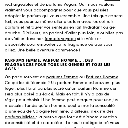
rechargeables
et de
parfums Vegan
. Oui, nous voulons
vraiment vous accompagner pour que vous puissiez
adopter le parfum qui vous ressemble. Une fois que ce sera
fait, vous pourrez même aller plus loin avec les coffrets
parfum et retrouver vos senteurs en lait hydratant ou gel
douche. D’ailleurs, en parlant d’aller plus loin, n’oubliez pas
de vérifier dans nos
formats voyage
si le vôtre est
disponible pour emporter votre fragrance où que vous
alliez. Une belle aventure commence !
PARFUMS FEMME, PARFUM HOMME... : DES
FRAGRANCES POUR TOUS LES GENRES ET TOUS LES
ÂGES !
On parle souvent de
parfums Femme
ou
Parfums Homme
.
Ce qui les différencie ? Un parfum Femme est souvent plus
léger, plus floral ou plus sucré qu’un parfum Homme qui
sera plus boisé ou épicé. Mais en fait, il n’y a pas de
règle pour choisir ! Une femme peut craquer pour une jus
masculin, tandis qu’un homme peut aimer la sensualité
d’une eau de Cologne féminine. D’ailleurs, il existe des
parfums Mixtes
: la preuve que tout est d’abord question
de sensibilité et de caractère ! La seule catégorie où vous