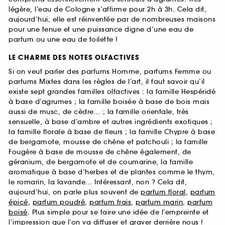
légère, l’eau de Cologne s’affirme pour 2h à 3h. Cela dit,
aujourd’hui, elle est réinventée par de nombreuses maisons
pour une tenue et une puissance digne d’une eau de
parfum ou une eau de toilette !
LE CHARME DES NOTES OLFACTIVES
Si on veut parler des parfums Homme, parfums Femme ou
parfums Mixtes dans les règles de l’art, il faut savoir qu’il
existe sept grandes familles olfactives : la famille Hespéridé
à base d’agrumes ; la famille boisée à base de bois mais
aussi de musc, de cèdre... ; la famille orientale, très
sensuelle, à base d’ambre et autres ingrédients exotiques ;
la famille florale à base de fleurs ; la famille Chypre à base
de bergamote, mousse de chêne et patchouli ; la famille
Fougère à base de mousse de chêne également, de
géranium, de bergamote et de coumarine, la famille
aromatique à base d’herbes et de plantes comme le thym,
le romarin, la lavande... Intéressant, non ? Cela dit,
aujourd’hui, on parle plus souvent de
parfum floral
,
parfum
épicé
,
parfum poudré
,
parfum frais
,
parfum marin
,
parfum
boisé
. Plus simple pour se faire une idée de l’empreinte et
l’impression que l’on va diffuser et graver derrière nous !