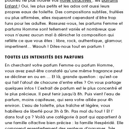
pourriez ne pas trouver vos
notes olfactives
: les
parfums
Enfant
! Oui, les plus petits et les ados ont aussi leurs
propres eaux de toilette. Des compositions subtiles, fruitées
ou plus affirmées, elles risqueront cependant d’être trop
funs pour les adultes. Rassurez-vous, les parfums Femme et
parfums Homme sont tellement variés et nombreux que
vous n’aurez aucun mal à dénicher la composition qui
reflète ce que vous êtes : libre, rock, authentique, glamour,
impertinent... Waouh ! Dites-nous tout en parfum !
TOUTES LES INTENSITÉS DES PARFUMS
En cherchant votre parfum Femme ou parfum Homme,
vous avez peut-être constaté qu’une même fragrance peut
se décliner en ou en ... Et là, grande question : qu’est-ce
qui fait l’atout de chacune d’entre elles ? On vous partage
quelques infos ! L’extrait de parfum est le plus concentré et
le plus précieux. Il peut tenir jusqu’à 8h. Puis vient l’eau de
parfum, moins capiteuse, qui sera votre alliée pour 4h
environ. L’eau de toilette, plus fraîche et légère, vous
habillera de liberté pour 3h à 5h. Pas mal du tout ! Et l’
dans tout ça ? Voilà une catégorie à part qui appartient à
une famille olfactive bien précise : la famille Hespéridé. Elle
comprend essentiellement des senteurs d'agrumes. Très