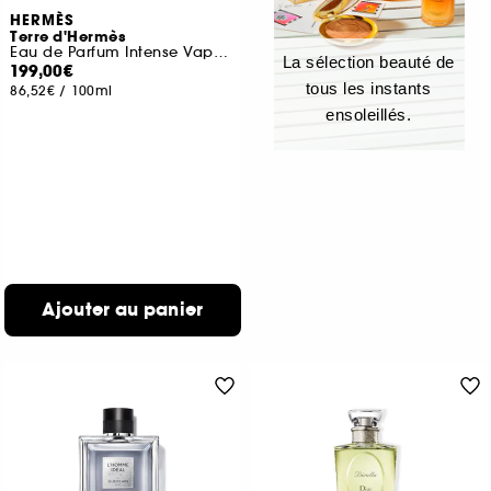
HERMÈS
Terre d'Hermès
Eau de Parfum Intense Vaporisateur de Voyage et Recharge
La sélection beauté de
199,00€
tous les instants
86,52€
/
100ml
ensoleillés.
Ajouter au panier