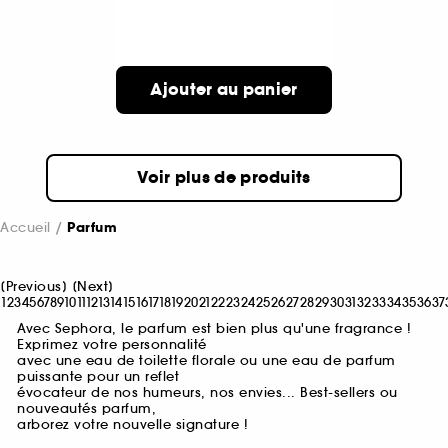
Ajouter au panier
Voir plus de produits
Accueil
Parfum
[
Previous
]
[
Next
]
1
2
3
4
5
6
7
8
9
10
11
12
13
14
15
16
17
18
19
20
21
22
23
24
25
26
27
28
29
30
31
32
33
34
35
36
37
Avec Sephora, le parfum est bien plus qu'une fragrance !
Exprimez votre personnalité
avec une eau de toilette florale ou une eau de parfum
puissante pour un reflet
évocateur de nos humeurs, nos envies... Best-sellers ou
nouveautés parfum,
arborez votre nouvelle signature !