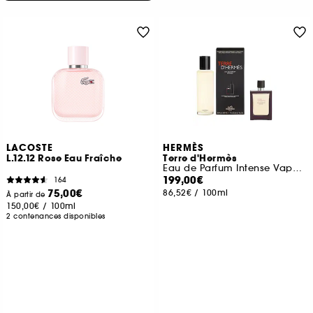
LACOSTE
HERMÈS
L.12.12 Rose Eau Fraîche
Terre d'Hermès
Eau de Parfum Intense Vaporisateur de Voyage et Recharge
199,00€
164
75,00€
86,52€
/
100ml
À partir de
150,00€
/
100ml
2 contenances disponibles