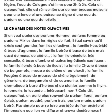
légère, l’eau de Cologne s’affirme pour 2h à 3h. Cela dit,
aujourd’hui, elle est réinventée par de nombreuses maisons
pour une tenue et une puissance digne d’une eau de
parfum ou une eau de toilette !
LE CHARME DES NOTES OLFACTIVES
Si on veut parler des parfums Homme, parfums Femme ou
parfums Mixtes dans les règles de l’art, il faut savoir qu’il
existe sept grandes familles olfactives : la famille Hespéridé
à base d’agrumes ; la famille boisée à base de bois mais
aussi de musc, de cèdre... ; la famille orientale, très
sensuelle, à base d’ambre et autres ingrédients exotiques ;
la famille florale à base de fleurs ; la famille Chypre à base
de bergamote, mousse de chêne et patchouli ; la famille
Fougère à base de mousse de chêne également, de
géranium, de bergamote et de coumarine, la famille
aromatique à base d’herbes et de plantes comme le thym,
le romarin, la lavande... Intéressant, non ? Cela dit,
aujourd’hui, on parle plus souvent de
parfum floral
,
parfum
épicé
,
parfum poudré
,
parfum frais
,
parfum marin
,
parfum
boisé
. Plus simple pour se faire une idée de l’empreinte et
l’impression que l’on va diffuser et graver derrière nous !