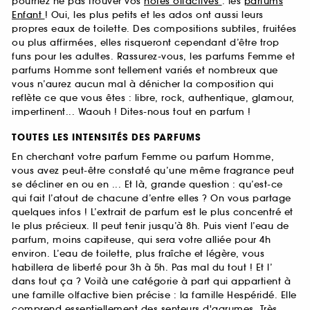
pourriez ne pas trouver vos
notes olfactives
: les
parfums
Enfant
! Oui, les plus petits et les ados ont aussi leurs
propres eaux de toilette. Des compositions subtiles, fruitées
ou plus affirmées, elles risqueront cependant d’être trop
funs pour les adultes. Rassurez-vous, les parfums Femme et
parfums Homme sont tellement variés et nombreux que
vous n’aurez aucun mal à dénicher la composition qui
reflète ce que vous êtes : libre, rock, authentique, glamour,
impertinent... Waouh ! Dites-nous tout en parfum !
TOUTES LES INTENSITÉS DES PARFUMS
En cherchant votre parfum Femme ou parfum Homme,
vous avez peut-être constaté qu’une même fragrance peut
se décliner en ou en ... Et là, grande question : qu’est-ce
qui fait l’atout de chacune d’entre elles ? On vous partage
quelques infos ! L’extrait de parfum est le plus concentré et
le plus précieux. Il peut tenir jusqu’à 8h. Puis vient l’eau de
parfum, moins capiteuse, qui sera votre alliée pour 4h
environ. L’eau de toilette, plus fraîche et légère, vous
habillera de liberté pour 3h à 5h. Pas mal du tout ! Et l’
dans tout ça ? Voilà une catégorie à part qui appartient à
une famille olfactive bien précise : la famille Hespéridé. Elle
comprend essentiellement des senteurs d'agrumes. Très