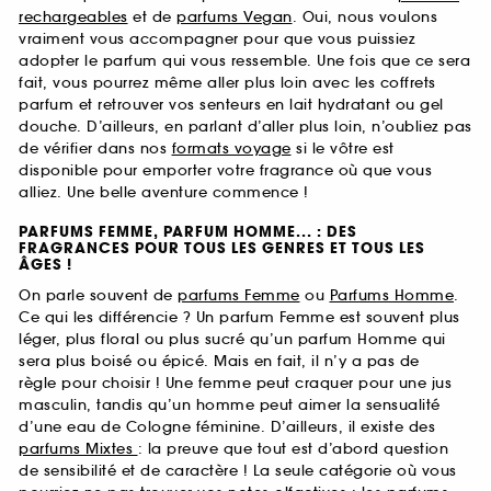
rechargeables
et de
parfums Vegan
. Oui, nous voulons
vraiment vous accompagner pour que vous puissiez
adopter le parfum qui vous ressemble. Une fois que ce sera
fait, vous pourrez même aller plus loin avec les coffrets
parfum et retrouver vos senteurs en lait hydratant ou gel
douche. D’ailleurs, en parlant d’aller plus loin, n’oubliez pas
de vérifier dans nos
formats voyage
si le vôtre est
disponible pour emporter votre fragrance où que vous
alliez. Une belle aventure commence !
PARFUMS FEMME, PARFUM HOMME... : DES
FRAGRANCES POUR TOUS LES GENRES ET TOUS LES
ÂGES !
On parle souvent de
parfums Femme
ou
Parfums Homme
.
Ce qui les différencie ? Un parfum Femme est souvent plus
léger, plus floral ou plus sucré qu’un parfum Homme qui
sera plus boisé ou épicé. Mais en fait, il n’y a pas de
règle pour choisir ! Une femme peut craquer pour une jus
masculin, tandis qu’un homme peut aimer la sensualité
d’une eau de Cologne féminine. D’ailleurs, il existe des
parfums Mixtes
: la preuve que tout est d’abord question
de sensibilité et de caractère ! La seule catégorie où vous