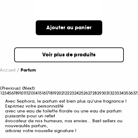
Ajouter au panier
Voir plus de produits
Accueil
Parfum
[
Previous
]
[
Next
]
1
2
3
4
5
6
7
8
9
10
11
12
13
14
15
16
17
18
19
20
21
22
23
24
25
26
27
28
29
30
31
32
33
34
35
36
37
Avec Sephora, le parfum est bien plus qu'une fragrance !
Exprimez votre personnalité
avec une eau de toilette florale ou une eau de parfum
puissante pour un reflet
évocateur de nos humeurs, nos envies... Best-sellers ou
nouveautés parfum,
arborez votre nouvelle signature !