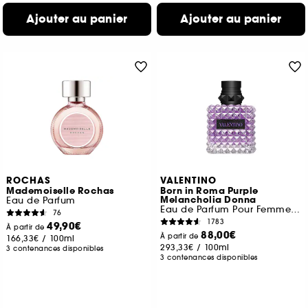
Ajouter au panier
Ajouter au panier
ROCHAS
VALENTINO
Mademoiselle Rochas
Born in Roma Purple
Melancholia Donna
Eau de Parfum
Eau de Parfum Pour Femme Chyprée Fruitée
76
1783
49,90€
À partir de
88,00€
À partir de
166,33€
/
100ml
293,33€
/
100ml
3 contenances disponibles
3 contenances disponibles