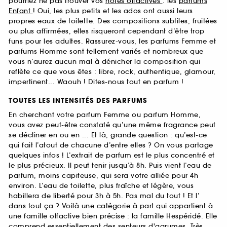
pourriez ne pas trouver vos
notes olfactives
: les
parfums
Enfant
! Oui, les plus petits et les ados ont aussi leurs
propres eaux de toilette. Des compositions subtiles, fruitées
ou plus affirmées, elles risqueront cependant d’être trop
funs pour les adultes. Rassurez-vous, les parfums Femme et
parfums Homme sont tellement variés et nombreux que
vous n’aurez aucun mal à dénicher la composition qui
reflète ce que vous êtes : libre, rock, authentique, glamour,
impertinent... Waouh ! Dites-nous tout en parfum !
TOUTES LES INTENSITÉS DES PARFUMS
En cherchant votre parfum Femme ou parfum Homme,
vous avez peut-être constaté qu’une même fragrance peut
se décliner en ou en ... Et là, grande question : qu’est-ce
qui fait l’atout de chacune d’entre elles ? On vous partage
quelques infos ! L’extrait de parfum est le plus concentré et
le plus précieux. Il peut tenir jusqu’à 8h. Puis vient l’eau de
parfum, moins capiteuse, qui sera votre alliée pour 4h
environ. L’eau de toilette, plus fraîche et légère, vous
habillera de liberté pour 3h à 5h. Pas mal du tout ! Et l’
dans tout ça ? Voilà une catégorie à part qui appartient à
une famille olfactive bien précise : la famille Hespéridé. Elle
comprend essentiellement des senteurs d'agrumes. Très