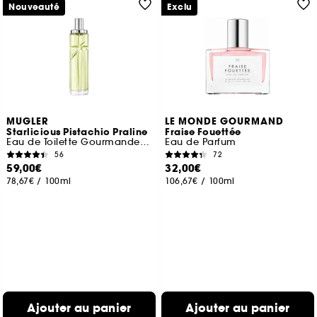
Nouveauté
Exclu
MUGLER
LE MONDE GOURMAND
Starlicious Pistachio Praline
Fraise Fouettée
Eau de Toilette Gourmande Boisée Fruitée
Eau de Parfum
56
72
59,00€
32,00€
78,67€
/
100ml
106,67€
/
100ml
Ajouter au panier
Ajouter au panier