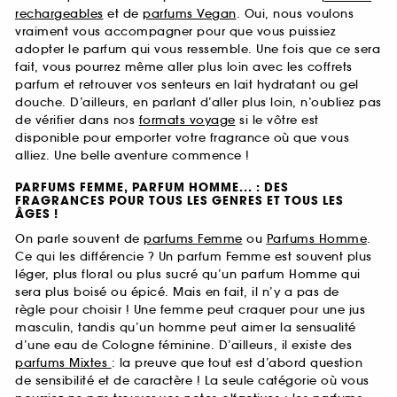
rechargeables
et de
parfums Vegan
. Oui, nous voulons
vraiment vous accompagner pour que vous puissiez
adopter le parfum qui vous ressemble. Une fois que ce sera
fait, vous pourrez même aller plus loin avec les coffrets
parfum et retrouver vos senteurs en lait hydratant ou gel
douche. D’ailleurs, en parlant d’aller plus loin, n’oubliez pas
de vérifier dans nos
formats voyage
si le vôtre est
disponible pour emporter votre fragrance où que vous
alliez. Une belle aventure commence !
PARFUMS FEMME, PARFUM HOMME... : DES
FRAGRANCES POUR TOUS LES GENRES ET TOUS LES
ÂGES !
On parle souvent de
parfums Femme
ou
Parfums Homme
.
Ce qui les différencie ? Un parfum Femme est souvent plus
léger, plus floral ou plus sucré qu’un parfum Homme qui
sera plus boisé ou épicé. Mais en fait, il n’y a pas de
règle pour choisir ! Une femme peut craquer pour une jus
masculin, tandis qu’un homme peut aimer la sensualité
d’une eau de Cologne féminine. D’ailleurs, il existe des
parfums Mixtes
: la preuve que tout est d’abord question
de sensibilité et de caractère ! La seule catégorie où vous