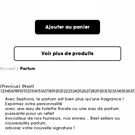
Ajouter au panier
Voir plus de produits
Accueil
Parfum
[
Previous
]
[
Next
]
1
2
3
4
5
6
7
8
9
10
11
12
13
14
15
16
17
18
19
20
21
22
23
24
25
26
27
28
29
30
31
32
33
34
35
36
37
Avec Sephora, le parfum est bien plus qu'une fragrance !
Exprimez votre personnalité
avec une eau de toilette florale ou une eau de parfum
puissante pour un reflet
évocateur de nos humeurs, nos envies... Best-sellers ou
nouveautés parfum,
arborez votre nouvelle signature !