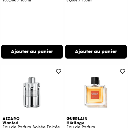
165,00€
/
100ml
87,00€
/
100ml
Ajouter au panier
Ajouter au panier
AZZARO
GUERLAIN
Wanted
Héritage
Eau de Parfum Boisée Épicée
Eau de Parfum