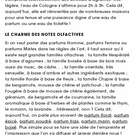
légère, l’eau de Cologne s’affirme pour 2h à 3h. Cela dit,
aujourd’hui, elle est réinventée par de nombreuses maisons
pour une tenue et une puissance digne d’une eau de
parfum ou une eau de toilette !
LE CHARME DES NOTES OLFACTIVES
Si on veut parler des parfums Homme, parfums Femme ou
parfums Mixtes dans les règles de l’art, il faut savoir qu’il
existe sept grandes familles olfactives : la famille Hespéridé
à base d’agrumes ; la famille boisée à base de bois mais
aussi de musc, de cèdre... ; la famille orientale, très
sensuelle, à base d’ambre et autres ingrédients exotiques ;
la famille florale à base de fleurs ; la famille Chypre à base
de bergamote, mousse de chêne et patchouli ; la famille
Fougère à base de mousse de chêne également, de
géranium, de bergamote et de coumarine, la famille
aromatique à base d’herbes et de plantes comme le thym,
le romarin, la lavande... Intéressant, non ? Cela dit,
aujourd’hui, on parle plus souvent de
parfum floral
,
parfum
épicé
,
parfum poudré
,
parfum frais
,
parfum marin
,
parfum
boisé
. Plus simple pour se faire une idée de l’empreinte et
l’impression que l’on va diffuser et graver derrière nous !