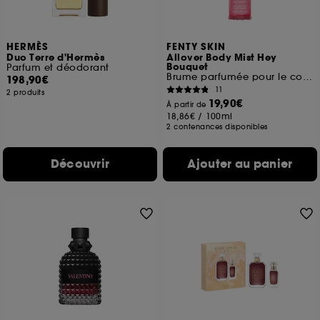
HERMÈS
FENTY SKIN
Duo Terre d'Hermès
Allover Body Mist Hey
Bouquet
Parfum et déodorant
Brume parfumée pour le corps
198,90€
11
2 produits
19,90€
À partir de
18,86€
/
100ml
2 contenances disponibles
Découvrir
Ajouter au panier