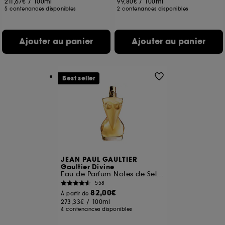
211,67€
/
100ml
99,80€
/
100ml
5 contenances disponibles
2 contenances disponibles
Ajouter au panier
Ajouter au panier
Best seller
JEAN PAUL GAULTIER
Gaultier Divine
Eau de Parfum Notes de Sel, fleur de lys, meringue
558
82,00€
À partir de
273,33€
/
100ml
4 contenances disponibles