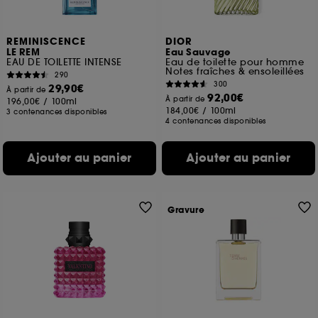
REMINISCENCE
DIOR
LE REM
Eau Sauvage
EAU DE TOILETTE INTENSE
Eau de toilette pour homme
Notes fraîches & ensoleillées
290
300
29,90€
À partir de
92,00€
À partir de
196,00€
/
100ml
184,00€
/
100ml
3 contenances disponibles
4 contenances disponibles
Ajouter au panier
Ajouter au panier
Gravure