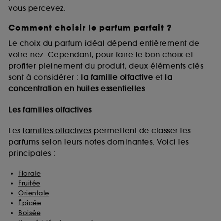
vous percevez.
Comment choisir le parfum parfait ?
A l'exception des cookies techniques, le dépôt et la
lecture de ces traceurs requiert votre accord. Vous
Le choix du parfum idéal dépend entièrement de
pouvez personnaliser vos choix concernant le dépôt
votre nez. Cependant, pour faire le bon choix et
de ces cookies grâce au bouton "personnaliser mes
profiter pleinement du produit, deux éléments clés
choix" ci-dessous ou décider de "tout accepter".
sont à considérer :
la famille olfactive
et
la
Sephora pourra associer les informations de
concentration en huiles essentielles
.
navigation collectées par ces Cookies, pour les
finalités acceptées, avec les données personnelles
collectées ou générées lors de votre activité en ligne
Les familles olfactives
ou en magasin. Pour refuser tous les cookies, cliques
sur "continuer sans accepter". Voous pouvez à tout
Les
familles olfactives
permettent de classer les
moment choisir de retirer votrte consentement. Si vous
parfums selon leurs notes dominantes. Voici les
souhaitez obtenir plus d'information sur les cookies
principales :
utilisés,
cliquez
ici
.
Florale
Fruitée
Orientale
Épicée
Boisée