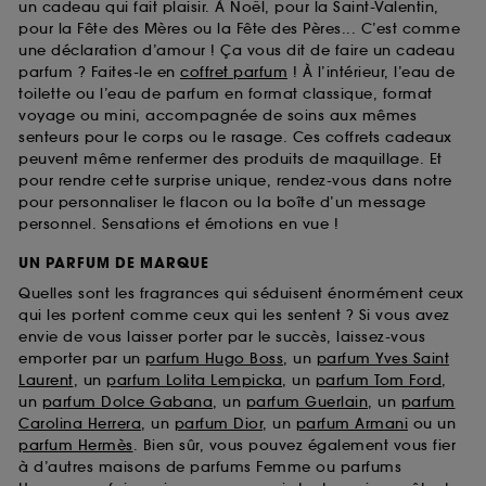
un cadeau qui fait plaisir. À Noël, pour la Saint-Valentin,
pour la Fête des Mères ou la Fête des Pères... C’est comme
une déclaration d’amour ! Ça vous dit de faire un cadeau
parfum ? Faites-le en
coffret parfum
! À l’intérieur, l’eau de
toilette ou l’eau de parfum en format classique, format
voyage ou mini, accompagnée de soins aux mêmes
senteurs pour le corps ou le rasage. Ces coffrets cadeaux
peuvent même renfermer des produits de maquillage. Et
pour rendre cette surprise unique, rendez-vous dans notre
pour personnaliser le flacon ou la boîte d’un message
personnel. Sensations et émotions en vue !
UN PARFUM DE MARQUE
Quelles sont les fragrances qui séduisent énormément ceux
qui les portent comme ceux qui les sentent ? Si vous avez
envie de vous laisser porter par le succès, laissez-vous
emporter par un
parfum Hugo Boss
, un
parfum Yves Saint
Laurent
, un
parfum Lolita Lempicka
, un
parfum Tom Ford
,
un
parfum Dolce Gabana
, un
parfum Guerlain
, un
parfum
Carolina Herrera
, un
parfum Dior
, un
parfum Armani
ou un
parfum Hermès
. Bien sûr, vous pouvez également vous fier
à d’autres maisons de parfums Femme ou parfums