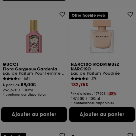
Offre fidélité web
GUCCI
NARCISO RODRIGUEZ
Flora Gorgeous Gardenia
NARCISO
Eau de Parfum Pour Femme Florale et Fruitée
Eau de Parfum Poudrée
1611
276
89,00€
132,75€
À partir de
296,67€
/
100ml
Prix d'origine : 177,00€
-25%
4 contenances disponibles
147,50€
/
100ml
3 contenances disponibles
Ajouter au panier
Ajouter au panier