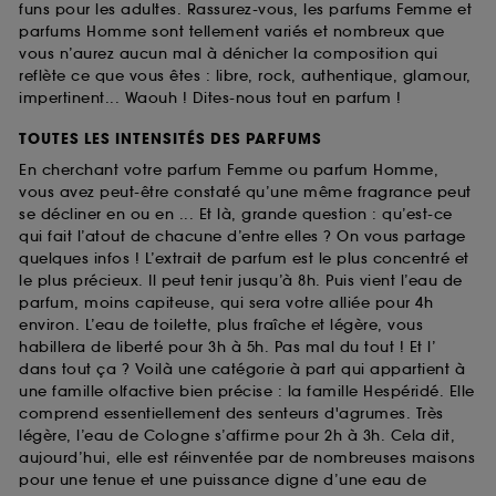
funs pour les adultes. Rassurez-vous, les parfums Femme et
parfums Homme sont tellement variés et nombreux que
vous n’aurez aucun mal à dénicher la composition qui
reflète ce que vous êtes : libre, rock, authentique, glamour,
impertinent... Waouh ! Dites-nous tout en parfum !
TOUTES LES INTENSITÉS DES PARFUMS
En cherchant votre parfum Femme ou parfum Homme,
vous avez peut-être constaté qu’une même fragrance peut
se décliner en ou en ... Et là, grande question : qu’est-ce
qui fait l’atout de chacune d’entre elles ? On vous partage
quelques infos ! L’extrait de parfum est le plus concentré et
le plus précieux. Il peut tenir jusqu’à 8h. Puis vient l’eau de
parfum, moins capiteuse, qui sera votre alliée pour 4h
environ. L’eau de toilette, plus fraîche et légère, vous
habillera de liberté pour 3h à 5h. Pas mal du tout ! Et l’
dans tout ça ? Voilà une catégorie à part qui appartient à
une famille olfactive bien précise : la famille Hespéridé. Elle
comprend essentiellement des senteurs d'agrumes. Très
légère, l’eau de Cologne s’affirme pour 2h à 3h. Cela dit,
aujourd’hui, elle est réinventée par de nombreuses maisons
pour une tenue et une puissance digne d’une eau de