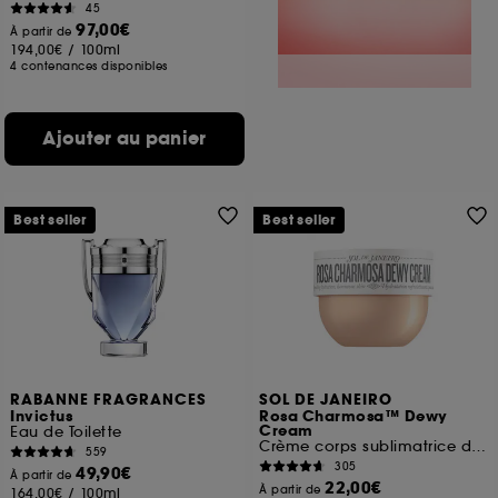
45
97,00€
À partir de
194,00€
/
100ml
4 contenances disponibles
Ajouter au panier
Best seller
Best seller
RABANNE FRAGRANCES
SOL DE JANEIRO
Invictus
Rosa Charmosa™ Dewy
Cream
Eau de Toilette
Crème corps sublimatrice d'éclat
559
305
49,90€
À partir de
22,00€
À partir de
164,00€
/
100ml