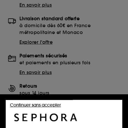
En savoir plus
Livraison standard offerte
à domicile dès 60€ en France
métropolitaine et Monaco
Explorer l'offre
Paiements sécurisés
et paiements en plusieurs fois
En savoir plus
Retours
sous 14 jours
Retourner mon article
Continuer sans accepter
SERVICES, CONTACT ET CONDITIONS DES OFFRES