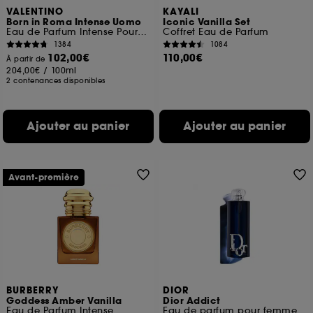
VALENTINO
KAYALI
Born in Roma Intense Uomo
Iconic Vanilla Set
Eau de Parfum Intense Pour Lui Fougère Ambrée
Coffret Eau de Parfum
1384
1084
102,00€
110,00€
À partir de
204,00€
/
100ml
2 contenances disponibles
Ajouter au panier
Ajouter au panier
Avant-première
BURBERRY
DIOR
Goddess Amber Vanilla
Dior Addict
Eau de Parfum Intense
Eau de parfum pour femme