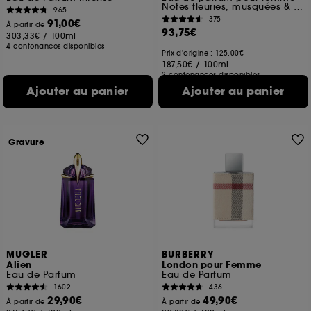
Notes fleuries, musquées & fruitées
965
375
91,00€
À partir de
93,75€
303,33€
/
100ml
4 contenances disponibles
Prix d'origine : 125,00€
187,50€
/
100ml
2 contenances disponibles
Ajouter au panier
Ajouter au panier
Gravure
MUGLER
BURBERRY
Alien
London pour Femme
Eau de Parfum
Eau de Parfum
1602
436
29,90€
49,90€
À partir de
À partir de