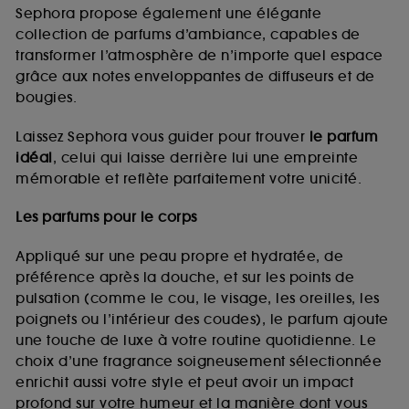
de vous plaire via des publicités, y compris sur des
Sephora propose également une élégante
sites tiers et sur les réseaux sociaux, sur la base
collection de parfums d’ambiance, capables de
des pages que vous avez consultées, de votre
transformer l’atmosphère de n’importe quel espace
navigation, et de l'historique de vos interactions.
grâce aux notes enveloppantes de diffuseurs et de
Cookies de mesure d’audience :
ils nous
bougies.
permettent de réaliser des statistiques de
fréquentation et de navigation sur notre site afin
Laissez Sephora vous guider pour trouver
le parfum
d’en améliorer la performance.
idéal
, celui qui laisse derrière lui une empreinte
Cookies de sécurisation des paiements en ligne :
mémorable et reflète parfaitement votre unicité.
ils nous permettent de lutter notamment contre les
fraudes aux moyens de paiement et les
Les parfums pour le corps
usurpations d’identité.
Appliqué sur une peau propre et hydratée, de
Cookies fonctionnels :
il s’agit de cookies
préférence après la douche, et sur les points de
permettant l’affichage et/ou la fourniture de
pulsation (comme le cou, le visage, les oreilles, les
certaines fonctionnalités du site, tel que les
cookies d’authentification qui sont utilisés afin de
poignets ou l’intérieur des coudes), le parfum ajoute
vous faire bénéficier de l’authentification
une touche de luxe à votre routine quotidienne. Le
prolongée vous permettant d’accéder à votre
choix d’une fragrance soigneusement sélectionnée
compte lors de votre prochaine visite sur le site
enrichit aussi votre style et peut avoir un impact
sans saisir à nouveau votre identifiant et mot de
profond sur votre humeur et la manière dont vous
passe.