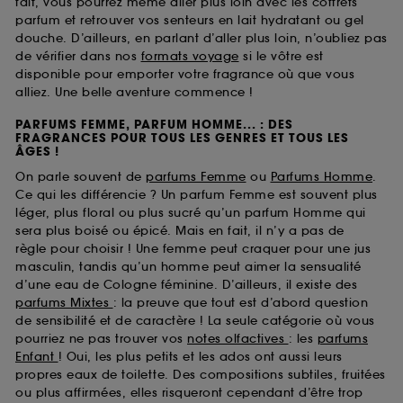
fait, vous pourrez même aller plus loin avec les coffrets
parfum et retrouver vos senteurs en lait hydratant ou gel
douche. D’ailleurs, en parlant d’aller plus loin, n’oubliez pas
de vérifier dans nos
formats voyage
si le vôtre est
disponible pour emporter votre fragrance où que vous
alliez. Une belle aventure commence !
PARFUMS FEMME, PARFUM HOMME... : DES
FRAGRANCES POUR TOUS LES GENRES ET TOUS LES
ÂGES !
On parle souvent de
parfums Femme
ou
Parfums Homme
.
Ce qui les différencie ? Un parfum Femme est souvent plus
léger, plus floral ou plus sucré qu’un parfum Homme qui
sera plus boisé ou épicé. Mais en fait, il n’y a pas de
règle pour choisir ! Une femme peut craquer pour une jus
masculin, tandis qu’un homme peut aimer la sensualité
d’une eau de Cologne féminine. D’ailleurs, il existe des
parfums Mixtes
: la preuve que tout est d’abord question
de sensibilité et de caractère ! La seule catégorie où vous
pourriez ne pas trouver vos
notes olfactives
: les
parfums
Enfant
! Oui, les plus petits et les ados ont aussi leurs
propres eaux de toilette. Des compositions subtiles, fruitées
ou plus affirmées, elles risqueront cependant d’être trop