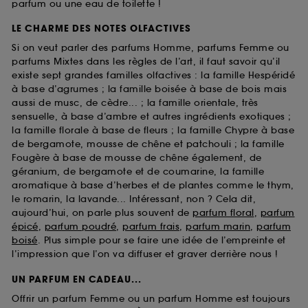
parfum ou une eau de toilette !
LE CHARME DES NOTES OLFACTIVES
Si on veut parler des parfums Homme, parfums Femme ou
parfums Mixtes dans les règles de l’art, il faut savoir qu’il
existe sept grandes familles olfactives : la famille Hespéridé
à base d’agrumes ; la famille boisée à base de bois mais
aussi de musc, de cèdre... ; la famille orientale, très
sensuelle, à base d’ambre et autres ingrédients exotiques ;
la famille florale à base de fleurs ; la famille Chypre à base
de bergamote, mousse de chêne et patchouli ; la famille
Fougère à base de mousse de chêne également, de
géranium, de bergamote et de coumarine, la famille
aromatique à base d’herbes et de plantes comme le thym,
le romarin, la lavande... Intéressant, non ? Cela dit,
aujourd’hui, on parle plus souvent de
parfum floral
,
parfum
épicé
,
parfum poudré
,
parfum frais
,
parfum marin
,
parfum
boisé
. Plus simple pour se faire une idée de l’empreinte et
l’impression que l’on va diffuser et graver derrière nous !
UN PARFUM EN CADEAU...
Offrir un parfum Femme ou un parfum Homme est toujours