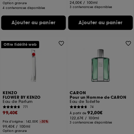
24,00€
/
100ml
Option gravure
3 contenances disponibles
4 contenances disponibles
Ajouter au panier
Ajouter au panier
Offre fidélité web
KENZO
CARON
FLOWER BY KENZO
Pour un Homme de CARON
Eau de Parfum
Eau de Toilette
771
74
99,40€
92,00€
À partir de
122,67€
/
100ml
Prix d'origine : 142,00€
-30%
3 contenances disponibles
99,40€
/
100ml
Option gravure