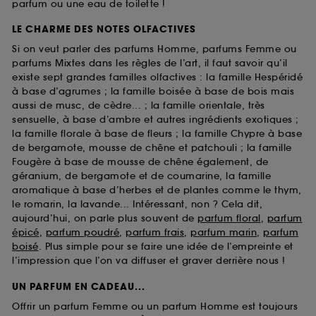
parfum ou une eau de toilette !
LE CHARME DES NOTES OLFACTIVES
Si on veut parler des parfums Homme, parfums Femme ou
parfums Mixtes dans les règles de l’art, il faut savoir qu’il
existe sept grandes familles olfactives : la famille Hespéridé
à base d’agrumes ; la famille boisée à base de bois mais
aussi de musc, de cèdre... ; la famille orientale, très
sensuelle, à base d’ambre et autres ingrédients exotiques ;
la famille florale à base de fleurs ; la famille Chypre à base
de bergamote, mousse de chêne et patchouli ; la famille
Fougère à base de mousse de chêne également, de
géranium, de bergamote et de coumarine, la famille
aromatique à base d’herbes et de plantes comme le thym,
le romarin, la lavande... Intéressant, non ? Cela dit,
aujourd’hui, on parle plus souvent de
parfum floral
,
parfum
épicé
,
parfum poudré
,
parfum frais
,
parfum marin
,
parfum
boisé
. Plus simple pour se faire une idée de l’empreinte et
l’impression que l’on va diffuser et graver derrière nous !
UN PARFUM EN CADEAU...
Offrir un parfum Femme ou un parfum Homme est toujours