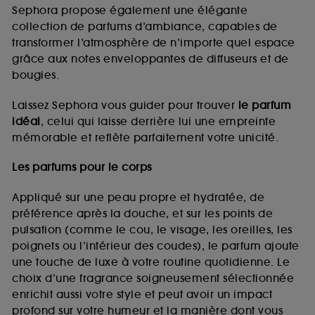
de vous plaire via des publicités, y compris sur des
Sephora propose également une élégante
sites tiers et sur les réseaux sociaux, sur la base
collection de parfums d’ambiance, capables de
des pages que vous avez consultées, de votre
transformer l’atmosphère de n’importe quel espace
navigation, et de l'historique de vos interactions.
grâce aux notes enveloppantes de diffuseurs et de
Cookies de mesure d’audience :
ils nous
bougies.
permettent de réaliser des statistiques de
fréquentation et de navigation sur notre site afin
Laissez Sephora vous guider pour trouver
le parfum
d’en améliorer la performance.
idéal
, celui qui laisse derrière lui une empreinte
Cookies de sécurisation des paiements en ligne :
mémorable et reflète parfaitement votre unicité.
ils nous permettent de lutter notamment contre les
fraudes aux moyens de paiement et les
Les parfums pour le corps
usurpations d’identité.
Appliqué sur une peau propre et hydratée, de
Cookies fonctionnels :
il s’agit de cookies
préférence après la douche, et sur les points de
permettant l’affichage et/ou la fourniture de
pulsation (comme le cou, le visage, les oreilles, les
certaines fonctionnalités du site, tel que les
cookies d’authentification qui sont utilisés afin de
poignets ou l’intérieur des coudes), le parfum ajoute
vous faire bénéficier de l’authentification
une touche de luxe à votre routine quotidienne. Le
prolongée vous permettant d’accéder à votre
choix d’une fragrance soigneusement sélectionnée
compte lors de votre prochaine visite sur le site
enrichit aussi votre style et peut avoir un impact
sans saisir à nouveau votre identifiant et mot de
profond sur votre humeur et la manière dont vous
passe.