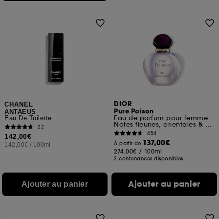
DIOR
CHANEL
Pure Poison
ANTAEUS
Eau de parfum pour femme
Eau De Toilette
Notes fleuries, orientales & ambrées
22
454
142,00€
137,00€
À partir de
142,00€
/
100ml
274,00€
/
100ml
2 contenances disponibles
Ajouter au panier
Ajouter au panier