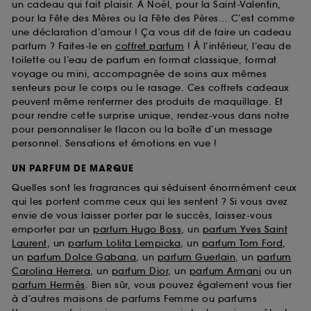
un cadeau qui fait plaisir. À Noël, pour la Saint-Valentin,
pour la Fête des Mères ou la Fête des Pères... C’est comme
une déclaration d’amour ! Ça vous dit de faire un cadeau
parfum ? Faites-le en
coffret parfum
! À l’intérieur, l’eau de
toilette ou l’eau de parfum en format classique, format
voyage ou mini, accompagnée de soins aux mêmes
senteurs pour le corps ou le rasage. Ces coffrets cadeaux
peuvent même renfermer des produits de maquillage. Et
pour rendre cette surprise unique, rendez-vous dans notre
pour personnaliser le flacon ou la boîte d’un message
personnel. Sensations et émotions en vue !
UN PARFUM DE MARQUE
Quelles sont les fragrances qui séduisent énormément ceux
qui les portent comme ceux qui les sentent ? Si vous avez
envie de vous laisser porter par le succès, laissez-vous
emporter par un
parfum Hugo Boss
, un
parfum Yves Saint
Laurent
, un
parfum Lolita Lempicka
, un
parfum Tom Ford
,
un
parfum Dolce Gabana
, un
parfum Guerlain
, un
parfum
Carolina Herrera
, un
parfum Dior
, un
parfum Armani
ou un
parfum Hermès
. Bien sûr, vous pouvez également vous fier
à d’autres maisons de parfums Femme ou parfums