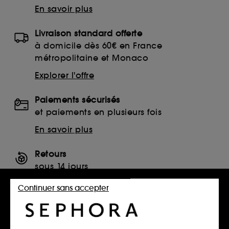
En savoir plus
Livraison standard offerte
à domicile dès 60€ en France
métropolitaine et Monaco
Explorer l'offre
Paiements sécurisés
et paiements en plusieurs fois
En savoir plus
Retours
sous 14 jours
Retourner mon article
Continuer sans accepter
SERVICES, CONTACT ET CONDITIONS DES OFFRES