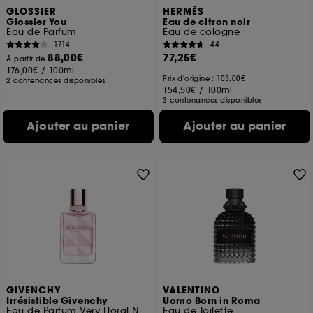
GLOSSIER
HERMÈS
Glossier You
Eau de citron noir
Eau de Parfum
Eau de cologne
1714
44
88,00€
77,25€
À partir de
176,00€
/
100ml
Prix d'origine : 103,00€
2 contenances disponibles
154,50€
/
100ml
3 contenances disponibles
Ajouter au panier
Ajouter au panier
GIVENCHY
VALENTINO
Irrésistible Givenchy
Uomo Born in Roma
Eau de Parfum Very Floral Notes Florales Boisées
Eau de Toilette