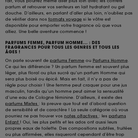
fait, vous pourrez même aller plus loin avec les coffrets
parfum et retrouver vos senteurs en lait hydratant ou gel
douche. D’ailleurs, en parlant d’aller plus loin, n’oubliez pas
de vérifier dans nos
formats voyage
si le vôtre est
disponible pour emporter votre fragrance où que vous
alliez. Une belle aventure commence !
PARFUMS FEMME, PARFUM HOMME... : DES
FRAGRANCES POUR TOUS LES GENRES ET TOUS LES
ÂGES !
On parle souvent de
parfums Femme
ou
Parfums Homme
.
Ce qui les différencie ? Un parfum Femme est souvent plus
léger, plus floral ou plus sucré qu’un parfum Homme qui
sera plus boisé ou épicé. Mais en fait, il n’y a pas de
règle pour choisir ! Une femme peut craquer pour une jus
masculin, tandis qu’un homme peut aimer la sensualité
d’une eau de Cologne féminine. D’ailleurs, il existe des
parfums Mixtes
: la preuve que tout est d’abord question
de sensibilité et de caractère ! La seule catégorie où vous
pourriez ne pas trouver vos
notes olfactives
: les
parfums
Enfant
! Oui, les plus petits et les ados ont aussi leurs
propres eaux de toilette. Des compositions subtiles, fruitées
ou plus affirmées, elles risqueront cependant d’être trop