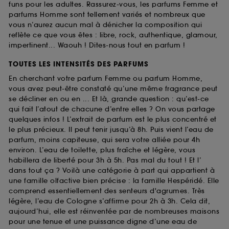
funs pour les adultes. Rassurez-vous, les parfums Femme et
parfums Homme sont tellement variés et nombreux que
vous n’aurez aucun mal à dénicher la composition qui
reflète ce que vous êtes : libre, rock, authentique, glamour,
impertinent... Waouh ! Dites-nous tout en parfum !
TOUTES LES INTENSITÉS DES PARFUMS
En cherchant votre parfum Femme ou parfum Homme,
vous avez peut-être constaté qu’une même fragrance peut
se décliner en ou en ... Et là, grande question : qu’est-ce
qui fait l’atout de chacune d’entre elles ? On vous partage
quelques infos ! L’extrait de parfum est le plus concentré et
le plus précieux. Il peut tenir jusqu’à 8h. Puis vient l’eau de
parfum, moins capiteuse, qui sera votre alliée pour 4h
environ. L’eau de toilette, plus fraîche et légère, vous
habillera de liberté pour 3h à 5h. Pas mal du tout ! Et l’
dans tout ça ? Voilà une catégorie à part qui appartient à
une famille olfactive bien précise : la famille Hespéridé. Elle
comprend essentiellement des senteurs d'agrumes. Très
légère, l’eau de Cologne s’affirme pour 2h à 3h. Cela dit,
aujourd’hui, elle est réinventée par de nombreuses maisons
pour une tenue et une puissance digne d’une eau de