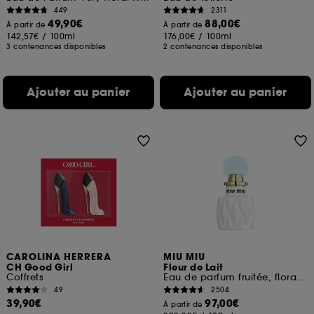
449
2311
49,90€
88,00€
À partir de
À partir de
142,57€
/
100ml
176,00€
/
100ml
3 contenances disponibles
2 contenances disponibles
Ajouter au panier
Ajouter au panier
CAROLINA HERRERA
MIU MIU
CH Good Girl
Fleur de Lait
Coffrets
Eau de parfum fruitée, florale et ambrée pour femme
49
2504
39,90€
97,00€
À partir de