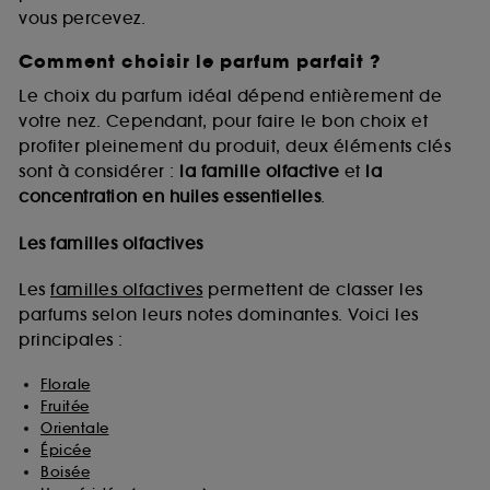
vous percevez.
Comment choisir le parfum parfait ?
A l'exception des cookies techniques, le dépôt et la
lecture de ces traceurs requiert votre accord. Vous
Le choix du parfum idéal dépend entièrement de
pouvez personnaliser vos choix concernant le dépôt
votre nez. Cependant, pour faire le bon choix et
de ces cookies grâce au bouton "personnaliser mes
profiter pleinement du produit, deux éléments clés
choix" ci-dessous ou décider de "tout accepter".
sont à considérer :
la famille olfactive
et
la
Sephora pourra associer les informations de
concentration en huiles essentielles
.
navigation collectées par ces Cookies, pour les
finalités acceptées, avec les données personnelles
collectées ou générées lors de votre activité en ligne
Les familles olfactives
ou en magasin. Pour refuser tous les cookies, cliques
sur "continuer sans accepter". Voous pouvez à tout
Les
familles olfactives
permettent de classer les
moment choisir de retirer votrte consentement. Si vous
parfums selon leurs notes dominantes. Voici les
souhaitez obtenir plus d'information sur les cookies
principales :
utilisés,
cliquez
ici
.
Florale
Fruitée
Orientale
Épicée
Boisée