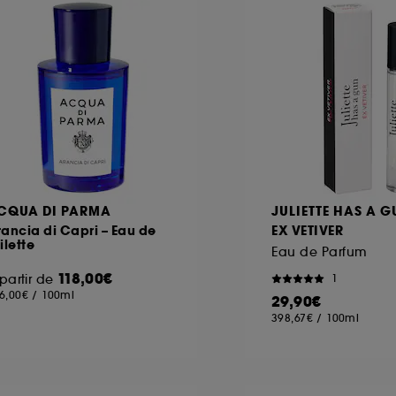
CQUA DI PARMA
JULIETTE HAS A 
ancia di Capri – Eau de
EX VETIVER
ilette
Eau de Parfum
118,00€
partir de
1
6,00€
/
100ml
29,90€
398,67€
/
100ml