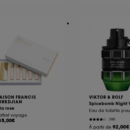
ôt et la lecture de ces traceurs requiert votre accord. V
rsonnaliser mes choix" ci-dessous ou décider de "tout ac
s Cookies, pour les finalités acceptées, avec les données
ur refuser tous les cookies, cliques sur "continuer sans a
tez obtenir plus d'information sur les cookies utilisés,
cliq
AISON FRANCIS
VIKTOR & ROLF
URKDJIAN
Spicebomb Night V
la rose
Eau de toilette p
ffret voyage
380
35,00€
92,00€
À partir de