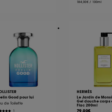
184,00€
/
100ml
OLLISTER
HERMÈS
elin Good pour lui
Le Jardin de Monsi
Gel douche corps 
u de Toilette
Flac 200ml
79,00€
1