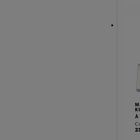
LACOSTE (22)
LANCASTER (1)
A l'exception des cookies techniques, le dép
LANCÔME (39)
le dépôt de ces cookies grâce au bouton "pe
LE MONDE GOURMAND (16)
informations de navigation collectées par ce
LE SOURCEUR (3)
de votre activité en ligne ou en magasin. Po
LOLITA LEMPICKA (11)
de retirer votrte consentement. Si vous souhai
MAISON FRANCIS KURKDJIAN (88)
MAISON MARGIELA (42)
MARC JACOBS (2)
MERCI HANDY (1)
MERIT BEAUTY (1)
M
MIU MIU (7)
K
À 
MONTBLANC (20)
Co
MOROCCANOIL (3)
2
MUGLER (26)