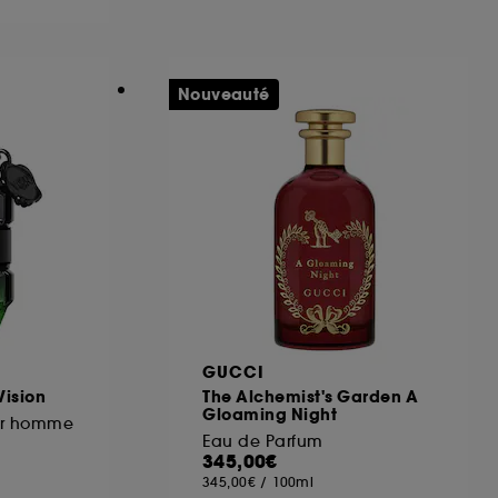
ous pouvez personnaliser vos choix concernant
Nouveauté
cepter". Sephora pourra associer les
 personnelles collectées ou générées lors
ccepter". Voous pouvez à tout moment choisir
uez
ici
.
GUCCI
ision
The Alchemist's Garden A
Gloaming Night
our homme
Eau de Parfum
345,00€
345,00€
/
100ml