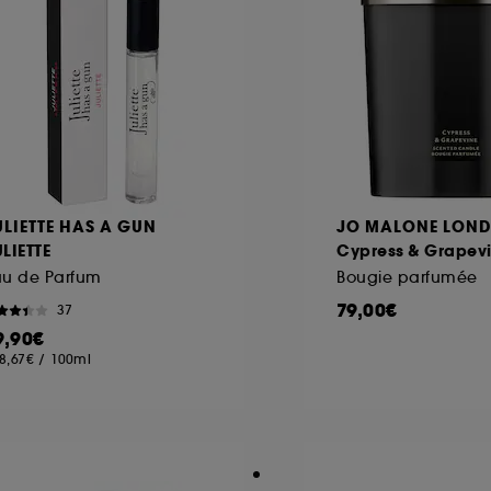
ULIETTE HAS A GUN
JO MALONE LON
LIETTE
Cypress & Grapev
au de Parfum
Bougie parfumée
79,00€
37
9,90€
8,67€
/
100ml