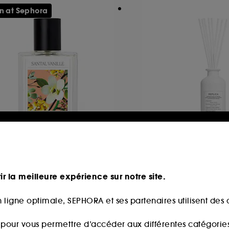
n at Sephora
HE 7 VIRTUES
MAISON MARGIE
ntal Vanille
Replica Beach Wa
au de Parfum
Diffuseur Floral Flor
ir la meilleure expérience sur notre site.
398
37
4,00€
105,00€
 ligne optimale, SEPHORA et ses partenaires utilisent des c
8,00€
/
100ml
s pour vous permettre d’accéder aux différentes catégories, 