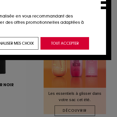
sonnalisée en vous recommandant des
ser des offres promotionnelles adaptées à
 de vous plaire via des publicités, y compris
NALISER MES CHOIX
TOUT ACCEPTER
e navigation, et de l'historique de vos
 de navigation sur notre site afin d’en
 les fraudes aux moyens de paiement et les
R NOIR
Les essentiels à glisser dans
votre sac cet été.
nctionnalités du site, tel que les cookies
us permettant d’accéder à votre compte lors
DÉCOUVRIR