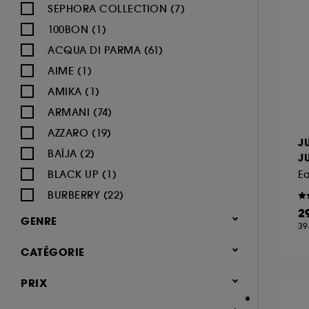
SEPHORA COLLECTION (7)
100BON (1)
ACQUA DI PARMA (61)
AIME (1)
AMIKA (1)
ARMANI (74)
AZZARO (19)
J
BAÏJA (2)
JU
BLACK UP (1)
E
BURBERRY (22)
2
BVLGARI (12)
GENRE
39
BY ROSIE JANE (3)
Femme (1366)
CATÉGORIE
CACHAREL (24)
Homme (540)
CALVIN KLEIN (20)
Parfum
PRIX
Mixte (491)
CAROLINA HERRERA (21)
Jusqu'à -30% sur une sélection de
Enfant (40)