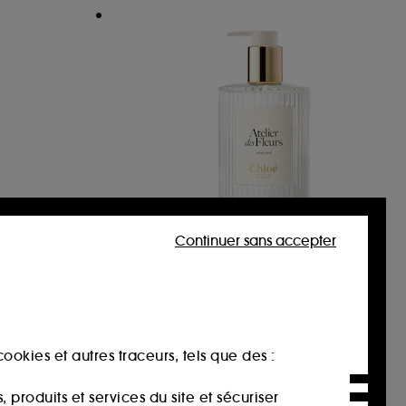
Continuer sans accepter
LA
CHLOÉ
lk
Atelier des Fleurs Hysope
al
Gel Douche Parfumé
69,00€
23,00€
/
100ml
ookies et autres traceurs, tels que des :
produits et services du site et sécuriser