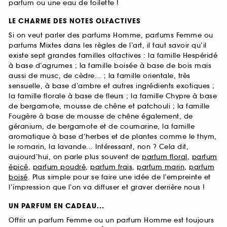
parfum ou une eau de toilette !
LE CHARME DES NOTES OLFACTIVES
Si on veut parler des parfums Homme, parfums Femme ou
parfums Mixtes dans les règles de l’art, il faut savoir qu’il
existe sept grandes familles olfactives : la famille Hespéridé
à base d’agrumes ; la famille boisée à base de bois mais
aussi de musc, de cèdre... ; la famille orientale, très
sensuelle, à base d’ambre et autres ingrédients exotiques ;
la famille florale à base de fleurs ; la famille Chypre à base
de bergamote, mousse de chêne et patchouli ; la famille
Fougère à base de mousse de chêne également, de
géranium, de bergamote et de coumarine, la famille
aromatique à base d’herbes et de plantes comme le thym,
le romarin, la lavande... Intéressant, non ? Cela dit,
aujourd’hui, on parle plus souvent de
parfum floral
,
parfum
épicé
,
parfum poudré
,
parfum frais
,
parfum marin
,
parfum
boisé
. Plus simple pour se faire une idée de l’empreinte et
l’impression que l’on va diffuser et graver derrière nous !
UN PARFUM EN CADEAU...
Offrir un parfum Femme ou un parfum Homme est toujours