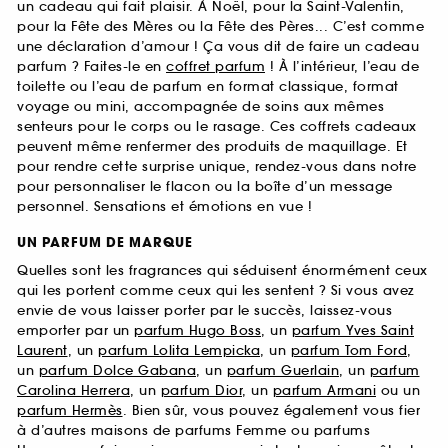
un cadeau qui fait plaisir. À Noël, pour la Saint-Valentin,
pour la Fête des Mères ou la Fête des Pères... C’est comme
une déclaration d’amour ! Ça vous dit de faire un cadeau
parfum ? Faites-le en
coffret parfum
! À l’intérieur, l’eau de
toilette ou l’eau de parfum en format classique, format
voyage ou mini, accompagnée de soins aux mêmes
senteurs pour le corps ou le rasage. Ces coffrets cadeaux
peuvent même renfermer des produits de maquillage. Et
pour rendre cette surprise unique, rendez-vous dans notre
pour personnaliser le flacon ou la boîte d’un message
personnel. Sensations et émotions en vue !
UN PARFUM DE MARQUE
Quelles sont les fragrances qui séduisent énormément ceux
qui les portent comme ceux qui les sentent ? Si vous avez
envie de vous laisser porter par le succès, laissez-vous
emporter par un
parfum Hugo Boss
, un
parfum Yves Saint
Laurent
, un
parfum Lolita Lempicka
, un
parfum Tom Ford
,
un
parfum Dolce Gabana
, un
parfum Guerlain
, un
parfum
Carolina Herrera
, un
parfum Dior
, un
parfum Armani
ou un
parfum Hermès
. Bien sûr, vous pouvez également vous fier
à d’autres maisons de parfums Femme ou parfums