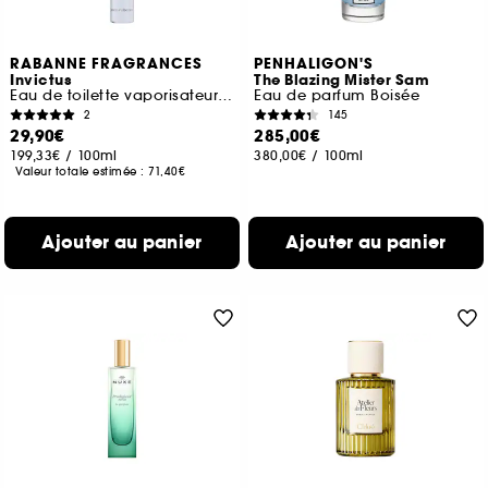
RABANNE FRAGRANCES
PENHALIGON'S
Invictus
The Blazing Mister Sam
Eau de toilette vaporisateur de voyage
Eau de parfum Boisée
2
145
29,90€
285,00€
199,33€
/
100ml
380,00€
/
100ml
Valeur totale estimée :
71,40€
Ajouter au panier
Ajouter au panier