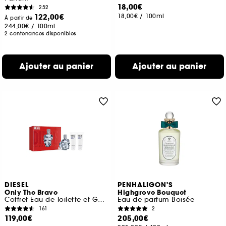
18,00€
252
122,00€
18,00€
/
100ml
À partir de
244,00€
/
100ml
2 contenances disponibles
Ajouter au panier
Ajouter au panier
DIESEL
PENHALIGON'S
Only The Brave
Highgrove Bouquet
Coffret Eau de Toilette et Gels Douche
Eau de parfum Boisée
161
2
119,00€
205,00€