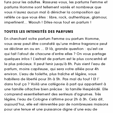
funs pour les adultes. Rassurez-vous, les parfums Femme et
parfums Homme sont tellement variés et nombreux que
vous n’aurez aucun mal à dénicher la composition qui
reflète ce que vous êtes : libre, rock, authentique, glamour,
impertinent... Waouh ! Dites-nous tout en parfum !
TOUTES LES INTENSITÉS DES PARFUMS
En cherchant votre parfum Femme ou parfum Homme,
vous avez peut-être constaté qu’une même fragrance peut
se décliner en ou en ... Et là, grande question : qu’est-ce
qui fait l’atout de chacune d’entre elles ? On vous partage
quelques infos ! L’extrait de parfum est le plus concentré et
le plus précieux. Il peut tenir jusqu’à 8h. Puis vient l’eau de
parfum, moins capiteuse, qui sera votre alliée pour 4h
environ. L’eau de toilette, plus fraîche et légère, vous
habillera de liberté pour 3h à 5h. Pas mal du tout ! Et l’
dans tout ça ? Voilà une catégorie à part qui appartient à
une famille olfactive bien précise : la famille Hespéridé. Elle
comprend essentiellement des senteurs d'agrumes. Très
légère, l’eau de Cologne s’affirme pour 2h à 3h. Cela dit,
aujourd’hui, elle est réinventée par de nombreuses maisons
pour une tenue et une puissance digne d’une eau de