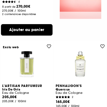
4
270,00€
À partir de
270,00€
/
100ml
2 contenances disponibles
Ajouter au panier
Exclu web
L'ARTISAN PARFUMEUR
PENHALIGON'S
Iris De Gris
Quercus
Eau de Cologne
Eau de Cologne
205,00€
2
205,00€
/
100ml
165,00€
165,00€
/
100ml