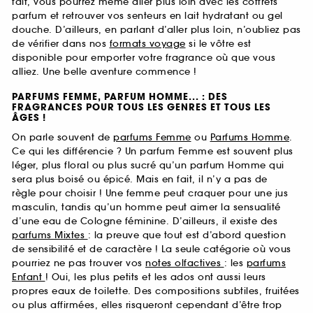
fait, vous pourrez même aller plus loin avec les coffrets
parfum et retrouver vos senteurs en lait hydratant ou gel
douche. D’ailleurs, en parlant d’aller plus loin, n’oubliez pas
de vérifier dans nos
formats voyage
si le vôtre est
disponible pour emporter votre fragrance où que vous
alliez. Une belle aventure commence !
PARFUMS FEMME, PARFUM HOMME... : DES
FRAGRANCES POUR TOUS LES GENRES ET TOUS LES
ÂGES !
On parle souvent de
parfums Femme
ou
Parfums Homme
.
Ce qui les différencie ? Un parfum Femme est souvent plus
léger, plus floral ou plus sucré qu’un parfum Homme qui
sera plus boisé ou épicé. Mais en fait, il n’y a pas de
règle pour choisir ! Une femme peut craquer pour une jus
masculin, tandis qu’un homme peut aimer la sensualité
d’une eau de Cologne féminine. D’ailleurs, il existe des
parfums Mixtes
: la preuve que tout est d’abord question
de sensibilité et de caractère ! La seule catégorie où vous
pourriez ne pas trouver vos
notes olfactives
: les
parfums
Enfant
! Oui, les plus petits et les ados ont aussi leurs
propres eaux de toilette. Des compositions subtiles, fruitées
ou plus affirmées, elles risqueront cependant d’être trop