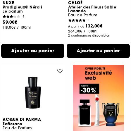
NUXE
CHLOÉ
Prodigieux® Néroli
Atelier des Fleurs Sable
Lavande
Le parfum
Eau de Parfum
4
1
59,00€
132,00€
À partir de
118,00€
/
100ml
264,00€
/
100ml
2 contenances disponibles
Ajouter au panier
Ajouter au panier
ACQUA DI PARMA
Zafferano
Eau de Parfum