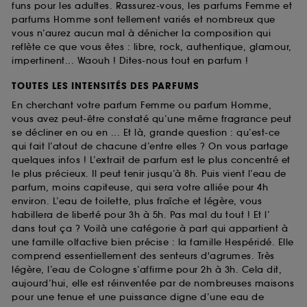
funs pour les adultes. Rassurez-vous, les parfums Femme et
parfums Homme sont tellement variés et nombreux que
vous n’aurez aucun mal à dénicher la composition qui
reflète ce que vous êtes : libre, rock, authentique, glamour,
impertinent... Waouh ! Dites-nous tout en parfum !
TOUTES LES INTENSITÉS DES PARFUMS
En cherchant votre parfum Femme ou parfum Homme,
vous avez peut-être constaté qu’une même fragrance peut
se décliner en ou en ... Et là, grande question : qu’est-ce
qui fait l’atout de chacune d’entre elles ? On vous partage
quelques infos ! L’extrait de parfum est le plus concentré et
le plus précieux. Il peut tenir jusqu’à 8h. Puis vient l’eau de
parfum, moins capiteuse, qui sera votre alliée pour 4h
environ. L’eau de toilette, plus fraîche et légère, vous
habillera de liberté pour 3h à 5h. Pas mal du tout ! Et l’
dans tout ça ? Voilà une catégorie à part qui appartient à
une famille olfactive bien précise : la famille Hespéridé. Elle
comprend essentiellement des senteurs d'agrumes. Très
légère, l’eau de Cologne s’affirme pour 2h à 3h. Cela dit,
aujourd’hui, elle est réinventée par de nombreuses maisons
pour une tenue et une puissance digne d’une eau de