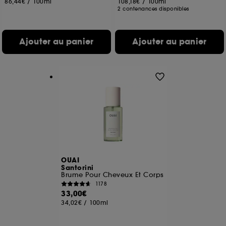
86,44€
/
100ml
108,18€
/
100ml
2 contenances disponibles
Ajouter au panier
Ajouter au panier
OUAI
Santorini
Brume Pour Cheveux Et Corps
1178
33,00€
34,02€
/
100ml