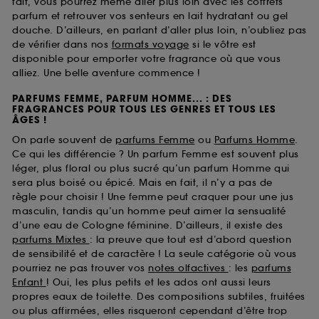
fait, vous pourrez même aller plus loin avec les coffrets
parfum et retrouver vos senteurs en lait hydratant ou gel
douche. D’ailleurs, en parlant d’aller plus loin, n’oubliez pas
de vérifier dans nos
formats voyage
si le vôtre est
disponible pour emporter votre fragrance où que vous
alliez. Une belle aventure commence !
PARFUMS FEMME, PARFUM HOMME... : DES
FRAGRANCES POUR TOUS LES GENRES ET TOUS LES
ÂGES !
On parle souvent de
parfums Femme
ou
Parfums Homme
.
Ce qui les différencie ? Un parfum Femme est souvent plus
léger, plus floral ou plus sucré qu’un parfum Homme qui
sera plus boisé ou épicé. Mais en fait, il n’y a pas de
règle pour choisir ! Une femme peut craquer pour une jus
masculin, tandis qu’un homme peut aimer la sensualité
d’une eau de Cologne féminine. D’ailleurs, il existe des
parfums Mixtes
: la preuve que tout est d’abord question
de sensibilité et de caractère ! La seule catégorie où vous
pourriez ne pas trouver vos
notes olfactives
: les
parfums
Enfant
! Oui, les plus petits et les ados ont aussi leurs
propres eaux de toilette. Des compositions subtiles, fruitées
ou plus affirmées, elles risqueront cependant d’être trop