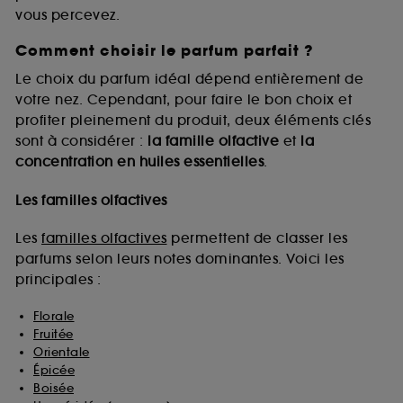
vous percevez.
Comment choisir le parfum parfait ?
A l'exception des cookies techniques, le dépôt et la
lecture de ces traceurs requiert votre accord. Vous
Le choix du parfum idéal dépend entièrement de
pouvez personnaliser vos choix concernant le dépôt
votre nez. Cependant, pour faire le bon choix et
de ces cookies grâce au bouton "personnaliser mes
profiter pleinement du produit, deux éléments clés
choix" ci-dessous ou décider de "tout accepter".
sont à considérer :
la famille olfactive
et
la
Sephora pourra associer les informations de
concentration en huiles essentielles
.
navigation collectées par ces Cookies, pour les
finalités acceptées, avec les données personnelles
collectées ou générées lors de votre activité en ligne
Les familles olfactives
ou en magasin. Pour refuser tous les cookies, cliques
sur "continuer sans accepter". Voous pouvez à tout
Les
familles olfactives
permettent de classer les
moment choisir de retirer votrte consentement. Si vous
parfums selon leurs notes dominantes. Voici les
souhaitez obtenir plus d'information sur les cookies
principales :
utilisés,
cliquez
ici
.
Florale
Fruitée
Orientale
Épicée
Boisée