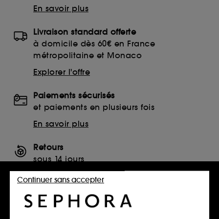
En savoir plus
Livraison standard offerte
à domicile dès 60€ en France
métropolitaine et Monaco
Explorer l'offre
Paiements sécurisés
et paiements en plusieurs fois
En savoir plus
Retours
sous 14 jours
Retourner mon article
Continuer sans accepter
SERVICES, CONTACT ET CONDITIONS DES OFFRES