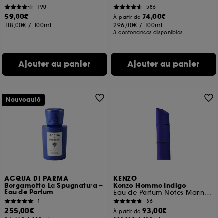
190
586
59,00€
74,00€
À partir de
118,00€
/
100ml
296,00€
/
100ml
3 contenances disponibles
Ajouter au panier
Ajouter au panier
Nouveauté
ACQUA DI PARMA
KENZO
Bergamotto La Spugnatura –
Kenzo Homme Indigo
Eau de Parfum
Eau de Parfum Notes Marines Florales
1
36
255,00€
93,00€
À partir de