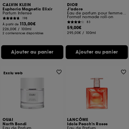
CALVIN KLEIN
DIOR
Euphoria Magnetic Elixir
J'adore
Parfum Intense
Eau de parfum pour femme roller-pearl
Format nomade roll-on
198
83
113,00€
À partir de
59,00€
226,00€
/
100ml
295,00€
/
100ml
2 contenances disponibles
Ajouter au panier
Ajouter au panier
Exclu web
OUAI
LANCÔME
North Bondi
Idole Peach'n Roses
Eau de Parfum
Eau de Parfum