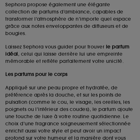
de vous plaire via des publicités, y compris sur des
Sephora propose également une élégante
sites tiers et sur les réseaux sociaux, sur la base
collection de parfums d’ambiance, capables de
des pages que vous avez consultées, de votre
transformer l’atmosphère de n’importe quel espace
navigation, et de l'historique de vos interactions.
grâce aux notes enveloppantes de diffuseurs et de
Cookies de mesure d’audience :
ils nous
bougies.
permettent de réaliser des statistiques de
fréquentation et de navigation sur notre site afin
Laissez Sephora vous guider pour trouver
le parfum
d’en améliorer la performance.
idéal
, celui qui laisse derrière lui une empreinte
Cookies de sécurisation des paiements en ligne :
mémorable et reflète parfaitement votre unicité.
ils nous permettent de lutter notamment contre les
fraudes aux moyens de paiement et les
Les parfums pour le corps
usurpations d’identité.
Appliqué sur une peau propre et hydratée, de
Cookies fonctionnels :
il s’agit de cookies
préférence après la douche, et sur les points de
permettant l’affichage et/ou la fourniture de
pulsation (comme le cou, le visage, les oreilles, les
certaines fonctionnalités du site, tel que les
cookies d’authentification qui sont utilisés afin de
poignets ou l’intérieur des coudes), le parfum ajoute
vous faire bénéficier de l’authentification
une touche de luxe à votre routine quotidienne. Le
prolongée vous permettant d’accéder à votre
choix d’une fragrance soigneusement sélectionnée
compte lors de votre prochaine visite sur le site
enrichit aussi votre style et peut avoir un impact
sans saisir à nouveau votre identifiant et mot de
profond sur votre humeur et la manière dont vous
passe.