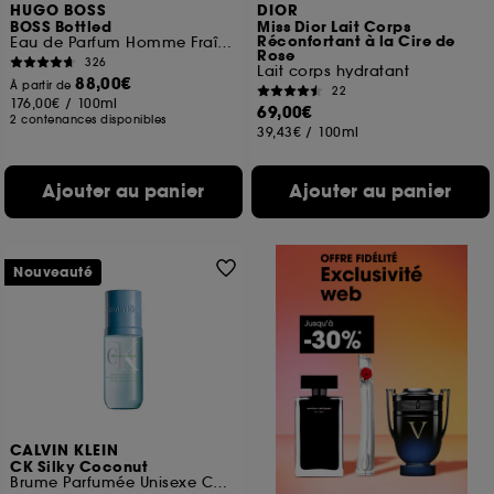
HUGO BOSS
DIOR
BOSS Bottled
Miss Dior Lait Corps
Réconfortant à la Cire de
Eau de Parfum Homme Fraîche et Épicée
Rose
326
Lait corps hydratant
88,00€
À partir de
22
176,00€
/
100ml
69,00€
2 contenances disponibles
39,43€
/
100ml
Ajouter au panier
Ajouter au panier
Nouveauté
CALVIN KLEIN
CK Silky Coconut
Brume Parfumée Unisexe Corps & Cheveux