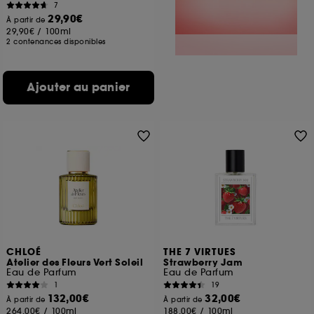
7
29,90€
À partir de
29,90€
/
100ml
2 contenances disponibles
Ajouter au panier
CHLOÉ
THE 7 VIRTUES
Atelier des Fleurs Vert Soleil
Strawberry Jam
Eau de Parfum
Eau de Parfum
1
19
132,00€
32,00€
À partir de
À partir de
264,00€
/
100ml
188,00€
/
100ml