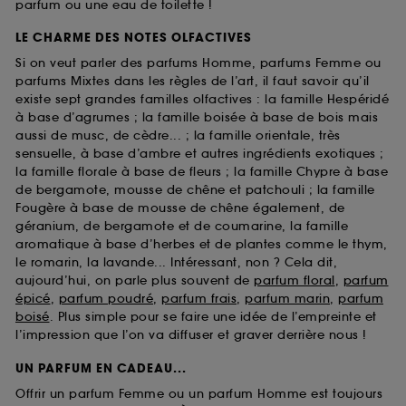
parfum ou une eau de toilette !
LE CHARME DES NOTES OLFACTIVES
Si on veut parler des parfums Homme, parfums Femme ou
parfums Mixtes dans les règles de l’art, il faut savoir qu’il
existe sept grandes familles olfactives : la famille Hespéridé
à base d’agrumes ; la famille boisée à base de bois mais
aussi de musc, de cèdre... ; la famille orientale, très
sensuelle, à base d’ambre et autres ingrédients exotiques ;
la famille florale à base de fleurs ; la famille Chypre à base
de bergamote, mousse de chêne et patchouli ; la famille
Fougère à base de mousse de chêne également, de
géranium, de bergamote et de coumarine, la famille
aromatique à base d’herbes et de plantes comme le thym,
le romarin, la lavande... Intéressant, non ? Cela dit,
aujourd’hui, on parle plus souvent de
parfum floral
,
parfum
épicé
,
parfum poudré
,
parfum frais
,
parfum marin
,
parfum
boisé
. Plus simple pour se faire une idée de l’empreinte et
l’impression que l’on va diffuser et graver derrière nous !
UN PARFUM EN CADEAU...
Offrir un parfum Femme ou un parfum Homme est toujours