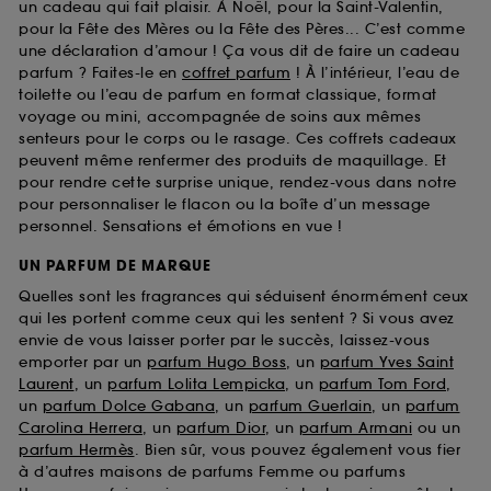
un cadeau qui fait plaisir. À Noël, pour la Saint-Valentin,
pour la Fête des Mères ou la Fête des Pères... C’est comme
une déclaration d’amour ! Ça vous dit de faire un cadeau
parfum ? Faites-le en
coffret parfum
! À l’intérieur, l’eau de
toilette ou l’eau de parfum en format classique, format
voyage ou mini, accompagnée de soins aux mêmes
senteurs pour le corps ou le rasage. Ces coffrets cadeaux
peuvent même renfermer des produits de maquillage. Et
pour rendre cette surprise unique, rendez-vous dans notre
pour personnaliser le flacon ou la boîte d’un message
personnel. Sensations et émotions en vue !
UN PARFUM DE MARQUE
Quelles sont les fragrances qui séduisent énormément ceux
qui les portent comme ceux qui les sentent ? Si vous avez
envie de vous laisser porter par le succès, laissez-vous
emporter par un
parfum Hugo Boss
, un
parfum Yves Saint
Laurent
, un
parfum Lolita Lempicka
, un
parfum Tom Ford
,
un
parfum Dolce Gabana
, un
parfum Guerlain
, un
parfum
Carolina Herrera
, un
parfum Dior
, un
parfum Armani
ou un
parfum Hermès
. Bien sûr, vous pouvez également vous fier
à d’autres maisons de parfums Femme ou parfums