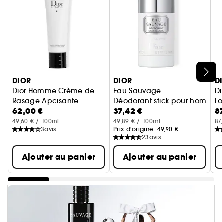
Ignorer le carrousel produits
DIOR
DIOR
D
Dior Homme Crème de
Eau Sauvage
D
Rasage Apaisante
Déodorant stick pour homme 
L
62,00 €
37,42 €
8
Crème de rasage - Formule soin
49,60 € / 100ml
49,89 € / 100ml
87
3
avis
Prix d'origine :
49,90 €
23
avis
Ajouter au panier
Ajouter au panier