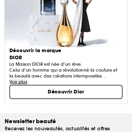
Découvrir la marque
DIOR
La Maison DIOR est née d’un rêve.
Celui d’un homme qui a révolutionné la couture et
la beauté avec des créations intemporelles
devenues des icônes.
Voir plus
Chaque création de la Maison porte une part de
Découvrir Dior
son rêve qui oeuvre pour un monde plus beau et
plus heureux.
Newsletter beauté
Recevez les nouveautés, actualités et offres