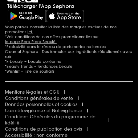
Télécharger l’App Sephora
Vous pouvez consulter la liste des marques exclues de nos
Mentions additionnelles
promotions
ici.
*Voir conditions de nos offres promotionnelles sur
la page Bons Plans Beauté.
*Exclusivité dans le réseau de parfumeries nationales.
Clean at Sephora : Des formules aux ingrédients sélectionnés avec
soin
*k-beauty = beauté coréenne
*Beauty Trends = tendances beauté
*Wishlist = liste de souhaits
Mentions légales et CGU
Conditions générales de vente
Données personnelles et cookies
Cosmétovigilance et Nutrivigilance
Conditions Générales du programme de
fidélité
Conditions de publication des avis
Accessibilité : non conforme