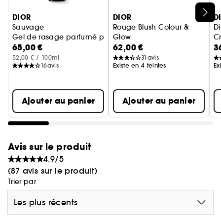
Ignorer le carrousel produits
DIOR
DIOR
D
Sauvage
Rouge Blush Colour &
D
Gel de rasage parfumé pour homme - Tube 125 ml
Glow
C
65,00 €
62,00 €
3
Palette teint, duo couleur et h
Cr
52,00 € / 100ml
31
avis
16
avis
Existe en 4 teintes
Ex
Ajouter au panier
Ajouter au panier
Avis sur le produit
4.9/5
(87 avis sur le produit)
Trier par
Les plus récents