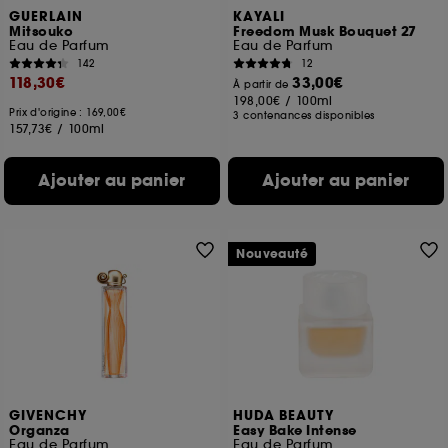
GUERLAIN
KAYALI
Mitsouko
Freedom Musk Bouquet 27
Eau de Parfum
Eau de Parfum
142
12
118,30€
33,00€
À partir de
198,00€
/
100ml
Prix d'origine : 169,00€
3 contenances disponibles
157,73€
/
100ml
Ajouter au panier
Ajouter au panier
Nouveauté
GIVENCHY
HUDA BEAUTY
Organza
Easy Bake Intense
Eau de Parfum
Eau de Parfum