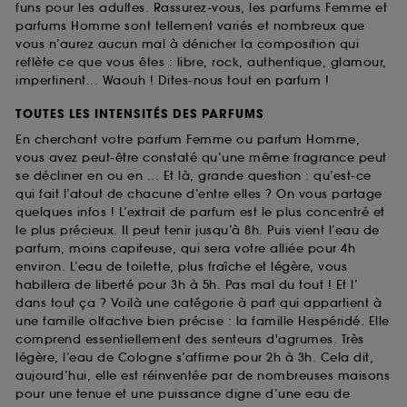
funs pour les adultes. Rassurez-vous, les parfums Femme et
parfums Homme sont tellement variés et nombreux que
vous n’aurez aucun mal à dénicher la composition qui
reflète ce que vous êtes : libre, rock, authentique, glamour,
impertinent... Waouh ! Dites-nous tout en parfum !
TOUTES LES INTENSITÉS DES PARFUMS
En cherchant votre parfum Femme ou parfum Homme,
vous avez peut-être constaté qu’une même fragrance peut
se décliner en ou en ... Et là, grande question : qu’est-ce
qui fait l’atout de chacune d’entre elles ? On vous partage
quelques infos ! L’extrait de parfum est le plus concentré et
le plus précieux. Il peut tenir jusqu’à 8h. Puis vient l’eau de
parfum, moins capiteuse, qui sera votre alliée pour 4h
environ. L’eau de toilette, plus fraîche et légère, vous
habillera de liberté pour 3h à 5h. Pas mal du tout ! Et l’
dans tout ça ? Voilà une catégorie à part qui appartient à
une famille olfactive bien précise : la famille Hespéridé. Elle
comprend essentiellement des senteurs d'agrumes. Très
légère, l’eau de Cologne s’affirme pour 2h à 3h. Cela dit,
aujourd’hui, elle est réinventée par de nombreuses maisons
pour une tenue et une puissance digne d’une eau de