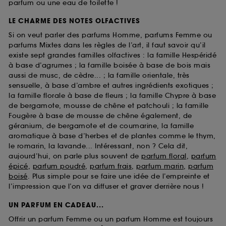
parfum ou une eau de toilette !
LE CHARME DES NOTES OLFACTIVES
Si on veut parler des parfums Homme, parfums Femme ou
parfums Mixtes dans les règles de l’art, il faut savoir qu’il
existe sept grandes familles olfactives : la famille Hespéridé
à base d’agrumes ; la famille boisée à base de bois mais
aussi de musc, de cèdre... ; la famille orientale, très
sensuelle, à base d’ambre et autres ingrédients exotiques ;
la famille florale à base de fleurs ; la famille Chypre à base
de bergamote, mousse de chêne et patchouli ; la famille
Fougère à base de mousse de chêne également, de
géranium, de bergamote et de coumarine, la famille
aromatique à base d’herbes et de plantes comme le thym,
le romarin, la lavande... Intéressant, non ? Cela dit,
aujourd’hui, on parle plus souvent de
parfum floral
,
parfum
épicé
,
parfum poudré
,
parfum frais
,
parfum marin
,
parfum
boisé
. Plus simple pour se faire une idée de l’empreinte et
l’impression que l’on va diffuser et graver derrière nous !
UN PARFUM EN CADEAU...
Offrir un parfum Femme ou un parfum Homme est toujours