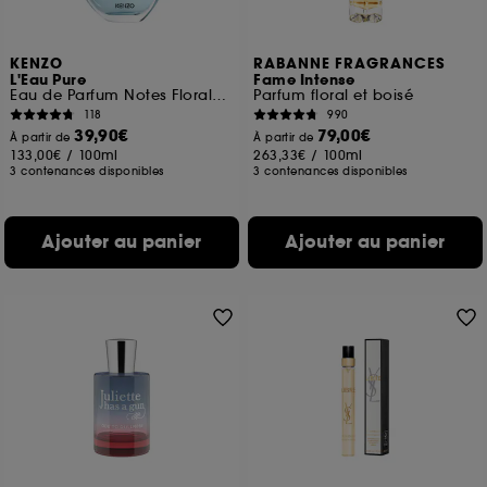
KENZO
RABANNE FRAGRANCES
L'Eau Pure
Fame Intense
Eau de Parfum Notes Florales Boisées Aquatiques
Parfum floral et boisé
118
990
39,90€
79,00€
À partir de
À partir de
133,00€
/
100ml
263,33€
/
100ml
3 contenances disponibles
3 contenances disponibles
Ajouter au panier
Ajouter au panier