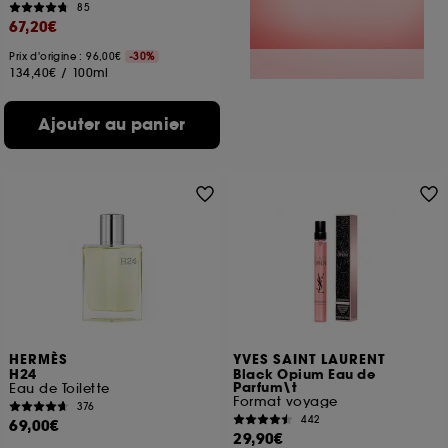
85
67,20€
Prix d'origine : 96,00€
-30%
134,40€
/
100ml
Ajouter au panier
HERMÈS
YVES SAINT LAURENT
H24
Black Opium Eau de
Parfum\t
Eau de Toilette
Format voyage
376
442
69,00€
29,90€