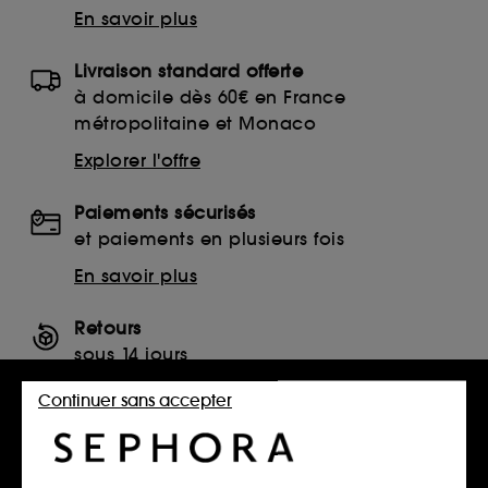
En savoir plus
Livraison standard offerte
à domicile dès 60€ en France
métropolitaine et Monaco
Explorer l'offre
Paiements sécurisés
et paiements en plusieurs fois
En savoir plus
Retours
sous 14 jours
Retourner mon article
Continuer sans accepter
SERVICES, CONTACT ET CONDITIONS DES OFFRES