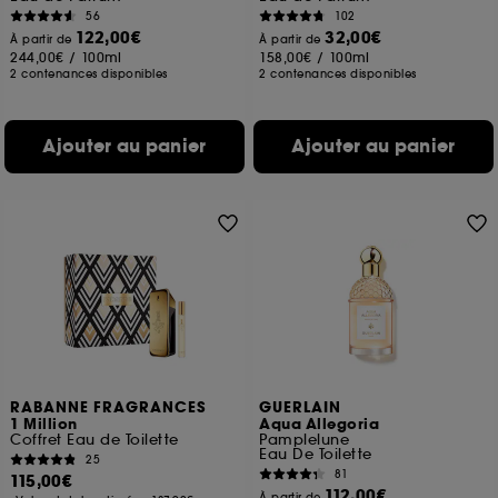
56
102
122,00€
32,00€
À partir de
À partir de
244,00€
/
100ml
158,00€
/
100ml
2 contenances disponibles
2 contenances disponibles
Ajouter au panier
Ajouter au panier
RABANNE FRAGRANCES
GUERLAIN
1 Million
Aqua Allegoria
Coffret Eau de Toilette
Pamplelune
Eau De Toilette
25
81
115,00€
112,00€
À partir de