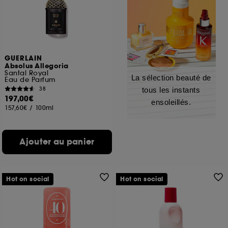
GUERLAIN
Absolus Allegoria
Santal Royal
La sélection beauté de
Eau de Parfum
38
tous les instants
197,00€
ensoleillés.
157,60€
/
100ml
Ajouter au panier
Hot on social
Hot on social