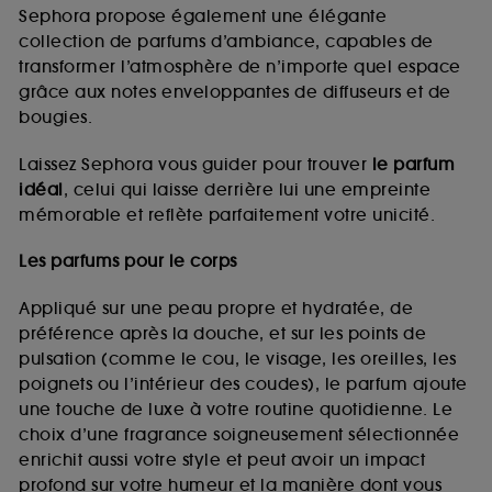
de vous plaire via des publicités, y compris sur des
Sephora propose également une élégante
sites tiers et sur les réseaux sociaux, sur la base
collection de parfums d’ambiance, capables de
des pages que vous avez consultées, de votre
transformer l’atmosphère de n’importe quel espace
navigation, et de l'historique de vos interactions.
grâce aux notes enveloppantes de diffuseurs et de
Cookies de mesure d’audience :
ils nous
bougies.
permettent de réaliser des statistiques de
fréquentation et de navigation sur notre site afin
Laissez Sephora vous guider pour trouver
le parfum
d’en améliorer la performance.
idéal
, celui qui laisse derrière lui une empreinte
Cookies de sécurisation des paiements en ligne :
mémorable et reflète parfaitement votre unicité.
ils nous permettent de lutter notamment contre les
fraudes aux moyens de paiement et les
Les parfums pour le corps
usurpations d’identité.
Appliqué sur une peau propre et hydratée, de
Cookies fonctionnels :
il s’agit de cookies
préférence après la douche, et sur les points de
permettant l’affichage et/ou la fourniture de
pulsation (comme le cou, le visage, les oreilles, les
certaines fonctionnalités du site, tel que les
cookies d’authentification qui sont utilisés afin de
poignets ou l’intérieur des coudes), le parfum ajoute
vous faire bénéficier de l’authentification
une touche de luxe à votre routine quotidienne. Le
prolongée vous permettant d’accéder à votre
choix d’une fragrance soigneusement sélectionnée
compte lors de votre prochaine visite sur le site
enrichit aussi votre style et peut avoir un impact
sans saisir à nouveau votre identifiant et mot de
profond sur votre humeur et la manière dont vous
passe.