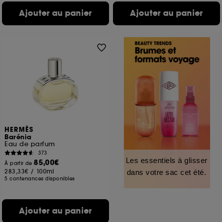
Ajouter au panier
Ajouter au panier
HERMÈS
Barénia
Eau de parfum
373
Les essentiels à glisser
85,00€
À partir de
283,33€
/
100ml
dans votre sac cet été.
5 contenances disponibles
Ajouter au panier