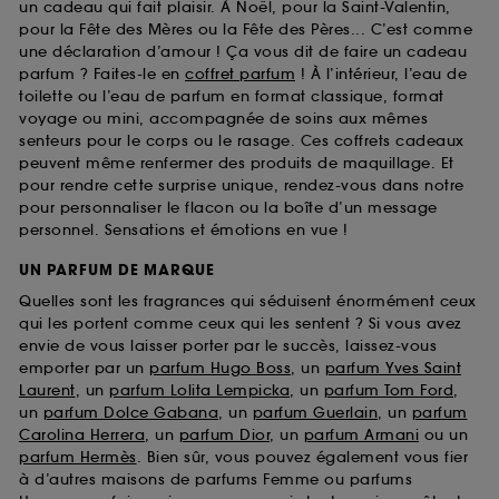
un cadeau qui fait plaisir. À Noël, pour la Saint-Valentin,
pour la Fête des Mères ou la Fête des Pères... C’est comme
une déclaration d’amour ! Ça vous dit de faire un cadeau
parfum ? Faites-le en
coffret parfum
! À l’intérieur, l’eau de
toilette ou l’eau de parfum en format classique, format
voyage ou mini, accompagnée de soins aux mêmes
senteurs pour le corps ou le rasage. Ces coffrets cadeaux
peuvent même renfermer des produits de maquillage. Et
pour rendre cette surprise unique, rendez-vous dans notre
pour personnaliser le flacon ou la boîte d’un message
personnel. Sensations et émotions en vue !
UN PARFUM DE MARQUE
Quelles sont les fragrances qui séduisent énormément ceux
qui les portent comme ceux qui les sentent ? Si vous avez
envie de vous laisser porter par le succès, laissez-vous
emporter par un
parfum Hugo Boss
, un
parfum Yves Saint
Laurent
, un
parfum Lolita Lempicka
, un
parfum Tom Ford
,
un
parfum Dolce Gabana
, un
parfum Guerlain
, un
parfum
Carolina Herrera
, un
parfum Dior
, un
parfum Armani
ou un
parfum Hermès
. Bien sûr, vous pouvez également vous fier
à d’autres maisons de parfums Femme ou parfums