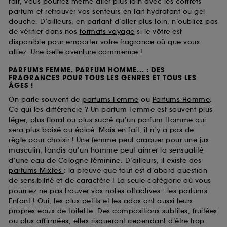
fait, vous pourrez même aller plus loin avec les coffrets
parfum et retrouver vos senteurs en lait hydratant ou gel
douche. D’ailleurs, en parlant d’aller plus loin, n’oubliez pas
de vérifier dans nos
formats voyage
si le vôtre est
disponible pour emporter votre fragrance où que vous
alliez. Une belle aventure commence !
PARFUMS FEMME, PARFUM HOMME... : DES
FRAGRANCES POUR TOUS LES GENRES ET TOUS LES
ÂGES !
On parle souvent de
parfums Femme
ou
Parfums Homme
.
Ce qui les différencie ? Un parfum Femme est souvent plus
léger, plus floral ou plus sucré qu’un parfum Homme qui
sera plus boisé ou épicé. Mais en fait, il n’y a pas de
règle pour choisir ! Une femme peut craquer pour une jus
masculin, tandis qu’un homme peut aimer la sensualité
d’une eau de Cologne féminine. D’ailleurs, il existe des
parfums Mixtes
: la preuve que tout est d’abord question
de sensibilité et de caractère ! La seule catégorie où vous
pourriez ne pas trouver vos
notes olfactives
: les
parfums
Enfant
! Oui, les plus petits et les ados ont aussi leurs
propres eaux de toilette. Des compositions subtiles, fruitées
ou plus affirmées, elles risqueront cependant d’être trop