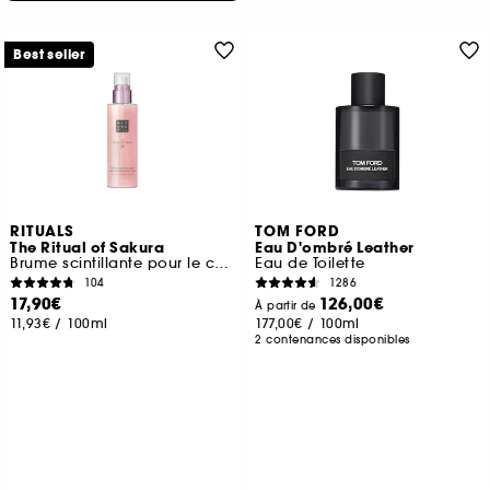
Best seller
RITUALS
TOM FORD
The Ritual of Sakura
Eau D'ombré Leather
Brume scintillante pour le corps
Eau de Toilette
104
1286
17,90€
126,00€
À partir de
11,93€
/
100ml
177,00€
/
100ml
2 contenances disponibles