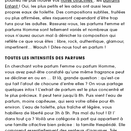
pourriez ne pas trouver vos
notes olfactives
: les
parfums
Enfant
! Oui, les plus petits et les ados ont aussi leurs
propres eaux de toilette. Des compositions subtiles, fruitées
ou plus affirmées, elles risqueront cependant d’être trop
funs pour les adultes. Rassurez-vous, les parfums Femme et
parfums Homme sont tellement variés et nombreux que
vous n’aurez aucun mal à dénicher la composition qui
reflète ce que vous êtes : libre, rock, authentique, glamour,
impertinent... Waouh ! Dites-nous tout en parfum !
TOUTES LES INTENSITÉS DES PARFUMS
En cherchant votre parfum Femme ou parfum Homme,
vous avez peut-être constaté qu’une même fragrance peut
se décliner en ou en ... Et là, grande question : qu’est-ce
qui fait l’atout de chacune d’entre elles ? On vous partage
quelques infos ! L’extrait de parfum est le plus concentré et
le plus précieux. Il peut tenir jusqu’à 8h. Puis vient l’eau de
parfum, moins capiteuse, qui sera votre alliée pour 4h
environ. L’eau de toilette, plus fraîche et légère, vous
habillera de liberté pour 3h à 5h. Pas mal du tout ! Et l’
dans tout ça ? Voilà une catégorie à part qui appartient à
une famille olfactive bien précise : la famille Hespéridé. Elle
comprend essentiellement des senteurs d'agrumes. Très