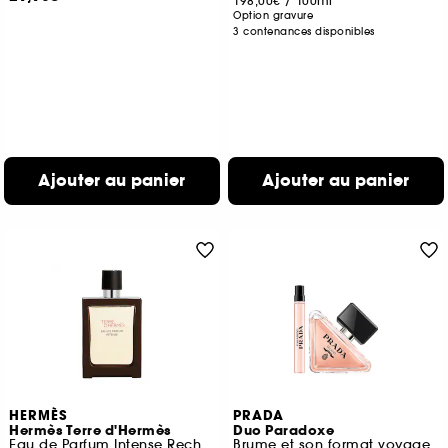
198,00€
/
100ml
Option gravure
3 contenances disponibles
Ajouter au panier
Ajouter au panier
HERMÈS
PRADA
Hermès Terre d'Hermès
Duo Paradoxe
Eau de Parfum Intense Rechargeable
Brume et son format voyage