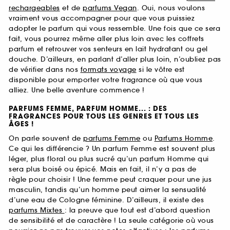
rechargeables
et de
parfums Vegan
. Oui, nous voulons
vraiment vous accompagner pour que vous puissiez
adopter le parfum qui vous ressemble. Une fois que ce sera
fait, vous pourrez même aller plus loin avec les coffrets
parfum et retrouver vos senteurs en lait hydratant ou gel
douche. D’ailleurs, en parlant d’aller plus loin, n’oubliez pas
de vérifier dans nos
formats voyage
si le vôtre est
disponible pour emporter votre fragrance où que vous
alliez. Une belle aventure commence !
PARFUMS FEMME, PARFUM HOMME... : DES
FRAGRANCES POUR TOUS LES GENRES ET TOUS LES
ÂGES !
On parle souvent de
parfums Femme
ou
Parfums Homme
.
Ce qui les différencie ? Un parfum Femme est souvent plus
léger, plus floral ou plus sucré qu’un parfum Homme qui
sera plus boisé ou épicé. Mais en fait, il n’y a pas de
règle pour choisir ! Une femme peut craquer pour une jus
masculin, tandis qu’un homme peut aimer la sensualité
d’une eau de Cologne féminine. D’ailleurs, il existe des
parfums Mixtes
: la preuve que tout est d’abord question
de sensibilité et de caractère ! La seule catégorie où vous