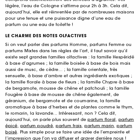
légère, l’eau de Cologne s’affirme pour 2h à 3h. Cela dit,
aujourd’hui, elle est réinventée par de nombreuses maisons
pour une tenue et une puissance digne d’une eau de
parfum ou une eau de toilette !
LE CHARME DES NOTES OLFACTIVES
Si on veut parler des parfums Homme, parfums Femme ou
parfums Mixtes dans les règles de l’art, il faut savoir qu’il
existe sept grandes familles olfactives : la famille Hespéridé
à base d’agrumes ; la famille boisée à base de bois mais
aussi de musc, de cèdre... ; la famille orientale, très
sensuelle, à base d’ambre et autres ingrédients exotiques ;
la famille florale à base de fleurs ; la famille Chypre à base
de bergamote, mousse de chêne et patchouli ; la famille
Fougère à base de mousse de chêne également, de
géranium, de bergamote et de coumarine, la famille
aromatique à base d’herbes et de plantes comme le thym,
le romarin, la lavande... Intéressant, non ? Cela dit,
aujourd’hui, on parle plus souvent de
parfum floral
,
parfum
épicé
,
parfum poudré
,
parfum frais
,
parfum marin
,
parfum
boisé
. Plus simple pour se faire une idée de l’empreinte et
l’impression que l’on va diffuser et graver derrière nous !