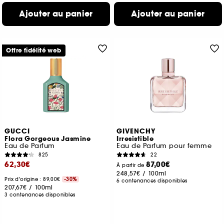
Ajouter au panier
Ajouter au panier
Offre fidélité web
GUCCI
GIVENCHY
Flora Gorgeous Jasmine
Irresistible
Eau de Parfum
Eau de Parfum pour femme
825
22
62,30€
87,00€
À partir de
248,57€
/
100ml
Prix d'origine : 89,00€
-30%
6 contenances disponibles
207,67€
/
100ml
3 contenances disponibles