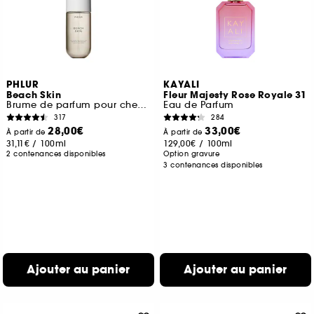
PHLUR
KAYALI
Beach Skin
Fleur Majesty Rose Royale 31
Brume de parfum pour cheveux et corps
Eau de Parfum
317
284
28,00€
33,00€
À partir de
À partir de
31,11€
/
100ml
129,00€
/
100ml
2 contenances disponibles
Option gravure
3 contenances disponibles
Ajouter au panier
Ajouter au panier