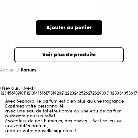
Ajouter au panier
Voir plus de produits
Accueil
Parfum
[
Previous
]
[
Next
]
1
2
3
4
5
6
7
8
9
10
11
12
13
14
15
16
17
18
19
20
21
22
23
24
25
26
27
28
29
30
31
32
33
34
35
36
37
Avec Sephora, le parfum est bien plus qu'une fragrance !
Exprimez votre personnalité
avec une eau de toilette florale ou une eau de parfum
puissante pour un reflet
évocateur de nos humeurs, nos envies... Best-sellers ou
nouveautés parfum,
arborez votre nouvelle signature !