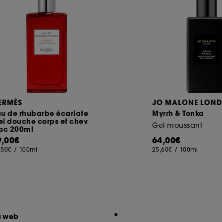
ERMÈS
JO MALONE LON
au de rhubarbe écarlate
Myrrh & Tonka
el douche corps et chev
Gel moussant
lac 200ml
9,00€
64,00€
,50€
/
100ml
25,60€
/
100ml
u web