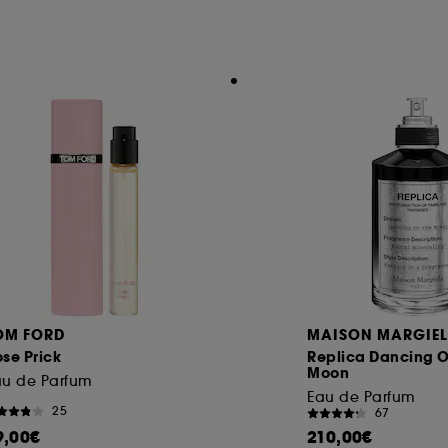
ôt et la lecture de ces traceurs requiert votre accord. V
rsonnaliser mes choix" ci-dessous ou décider de "tout ac
s Cookies, pour les finalités acceptées, avec les données
ur refuser tous les cookies, cliques sur "continuer sans a
tez obtenir plus d'information sur les cookies utilisés,
cliq
OM FORD
MAISON MARGIE
se Prick
Replica Dancing O
Moon
au de Parfum
Eau de Parfum
25
67
9,00€
210,00€