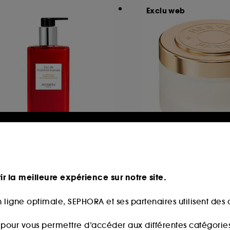
Exclu web
ERMÈS
HERMÈS
au de rhubarbe écarlate
24 Faubourg
it hydratant corps Flacon
00ml
ir la meilleure expérience sur notre site.
9,00€
125,00€
,50€
/
100ml
62,50€
/
100ml
 ligne optimale, SEPHORA et ses partenaires utilisent des c
s pour vous permettre d’accéder aux différentes catégories, 