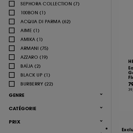
SEPHORA COLLECTION (7)
100BON (1)
ACQUA DI PARMA (62)
AIME (1)
AMIKA (1)
ARMANI (75)
AZZARO (19)
H
BAÏJA (2)
E
G
BLACK UP (1)
F
7
BURBERRY (22)
39
BVLGARI (12)
GENRE
BY ROSIE JANE (3)
Femme (1378)
CATÉGORIE
CACHAREL (24)
Homme (545)
CALVIN KLEIN (20)
Parfum
PRIX
Mixte (493)
CAROLINA HERRERA (21)
Jusqu'à -30% sur une sélection de
Excl
Enfant (40)