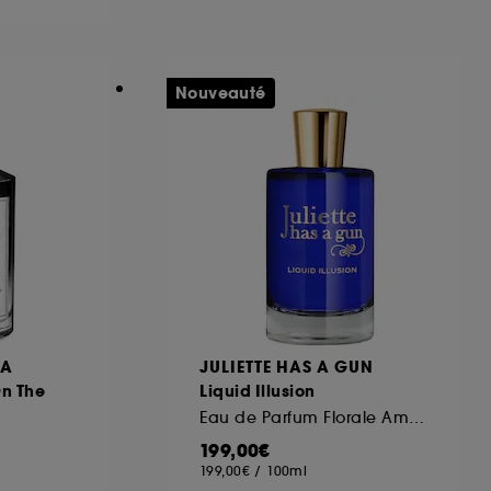
ous pouvez personnaliser vos choix concernant
Nouveauté
cepter". Sephora pourra associer les
 personnelles collectées ou générées lors
ccepter". Voous pouvez à tout moment choisir
uez
ici
.
LA
JULIETTE HAS A GUN
n The
Liquid Illusion
Eau de Parfum Florale Ambrée
199,00€
199,00€
/
100ml