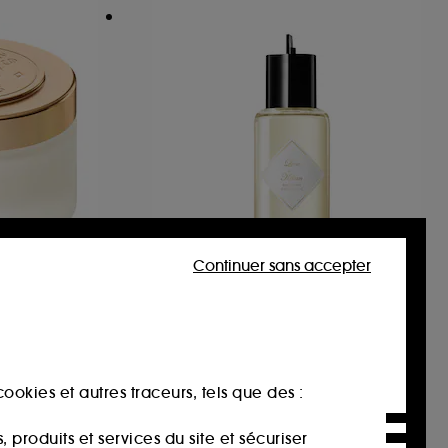
Continuer sans accepter
KILIAN PARIS
Love, Don't Be Shy Extreme
Crème Parfumée Pour Le Corps
Eau de Parfum
2
389,00€
ookies et autres traceurs, tels que des :
377,67€
/
100ml
produits et services du site et sécuriser