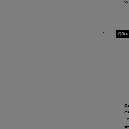
99
NEOM ORGANICS LONDON (4)
NINA RICCI (16)
NUXE (12)
ONLY THE BRAVE (1)
Offre
OUAI (6)
PENHALIGON'S (59)
PHLUR (26)
PRADA (27)
RABANNE FRAGRANCES (55)
RARE BEAUTY (17)
REMINISCENCE (17)
RITUALS (26)
C
ROCHAS (26)
ck
SALT AND STONE (4)
Ea
SERGE LUTENS (22)