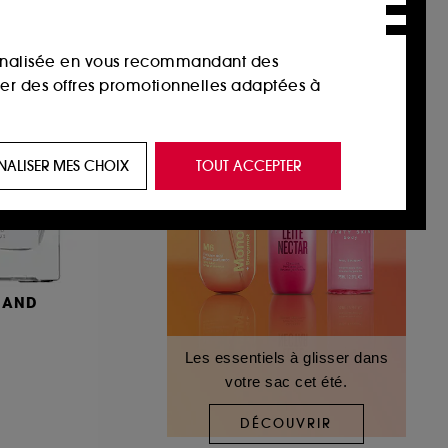
sonnalisée en vous recommandant des
ser des offres promotionnelles adaptées à
 de vous plaire via des publicités, y compris
NALISER MES CHOIX
TOUT ACCEPTER
e navigation, et de l'historique de vos
 de navigation sur notre site afin d’en
MAND
 les fraudes aux moyens de paiement et les
Les essentiels à glisser dans
votre sac cet été.
nctionnalités du site, tel que les cookies
us permettant d’accéder à votre compte lors
DÉCOUVRIR