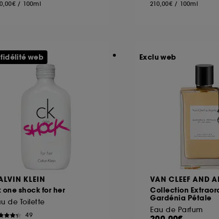
0,00€
/
100ml
210,00€
/
100ml
 fidélité web
Exclu web
ALVIN KLEIN
VAN CLEEF AND A
 one shock for her
Collection Extraor
Gardénia Pétale
u de Toilette
Eau de Parfum
49
200,00€