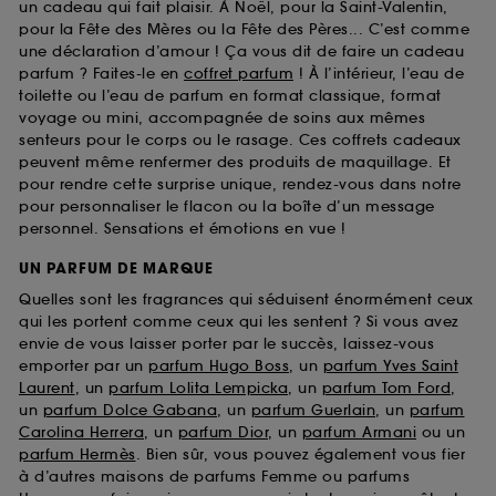
un cadeau qui fait plaisir. À Noël, pour la Saint-Valentin,
pour la Fête des Mères ou la Fête des Pères... C’est comme
une déclaration d’amour ! Ça vous dit de faire un cadeau
parfum ? Faites-le en
coffret parfum
! À l’intérieur, l’eau de
toilette ou l’eau de parfum en format classique, format
voyage ou mini, accompagnée de soins aux mêmes
senteurs pour le corps ou le rasage. Ces coffrets cadeaux
peuvent même renfermer des produits de maquillage. Et
pour rendre cette surprise unique, rendez-vous dans notre
pour personnaliser le flacon ou la boîte d’un message
personnel. Sensations et émotions en vue !
UN PARFUM DE MARQUE
Quelles sont les fragrances qui séduisent énormément ceux
qui les portent comme ceux qui les sentent ? Si vous avez
envie de vous laisser porter par le succès, laissez-vous
emporter par un
parfum Hugo Boss
, un
parfum Yves Saint
Laurent
, un
parfum Lolita Lempicka
, un
parfum Tom Ford
,
un
parfum Dolce Gabana
, un
parfum Guerlain
, un
parfum
Carolina Herrera
, un
parfum Dior
, un
parfum Armani
ou un
parfum Hermès
. Bien sûr, vous pouvez également vous fier
à d’autres maisons de parfums Femme ou parfums