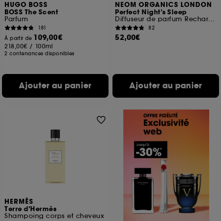
HUGO BOSS
NEOM ORGANICS LONDON
BOSS The Scent
Perfect Night's Sleep
Parfum
Diffuseur de parfum Rechargeable
181
82
109,00€
52,00€
À partir de
218,00€
/
100ml
2 contenances disponibles
Ajouter au panier
Ajouter au panier
HERMÈS
Terre d'Hermès
Shampoing corps et cheveux