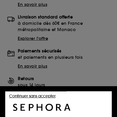
En savoir plus
Livraison standard offerte
à domicile dès 60€ en France
métropolitaine et Monaco
Explorer l'offre
Paiements sécurisés
et paiements en plusieurs fois
En savoir plus
Retours
sous 14 jours
Retourner mon article
Continuer sans accepter
SERVICES, CONTACT ET CONDITIONS DES OFFRES