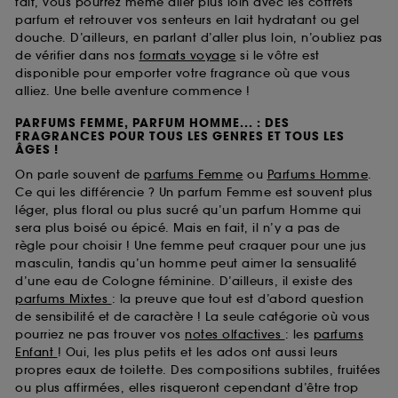
fait, vous pourrez même aller plus loin avec les coffrets
parfum et retrouver vos senteurs en lait hydratant ou gel
douche. D’ailleurs, en parlant d’aller plus loin, n’oubliez pas
de vérifier dans nos
formats voyage
si le vôtre est
disponible pour emporter votre fragrance où que vous
alliez. Une belle aventure commence !
PARFUMS FEMME, PARFUM HOMME... : DES
FRAGRANCES POUR TOUS LES GENRES ET TOUS LES
ÂGES !
On parle souvent de
parfums Femme
ou
Parfums Homme
.
Ce qui les différencie ? Un parfum Femme est souvent plus
léger, plus floral ou plus sucré qu’un parfum Homme qui
sera plus boisé ou épicé. Mais en fait, il n’y a pas de
règle pour choisir ! Une femme peut craquer pour une jus
masculin, tandis qu’un homme peut aimer la sensualité
d’une eau de Cologne féminine. D’ailleurs, il existe des
parfums Mixtes
: la preuve que tout est d’abord question
de sensibilité et de caractère ! La seule catégorie où vous
pourriez ne pas trouver vos
notes olfactives
: les
parfums
Enfant
! Oui, les plus petits et les ados ont aussi leurs
propres eaux de toilette. Des compositions subtiles, fruitées
ou plus affirmées, elles risqueront cependant d’être trop