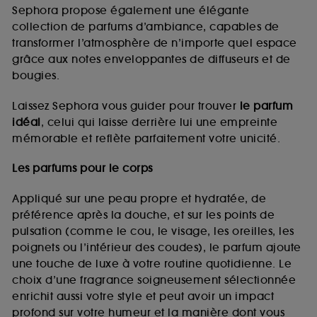
de vous plaire via des publicités, y compris sur des
Sephora propose également une élégante
sites tiers et sur les réseaux sociaux, sur la base
collection de parfums d’ambiance, capables de
des pages que vous avez consultées, de votre
transformer l’atmosphère de n’importe quel espace
navigation, et de l'historique de vos interactions.
grâce aux notes enveloppantes de diffuseurs et de
Cookies de mesure d’audience :
ils nous
bougies.
permettent de réaliser des statistiques de
fréquentation et de navigation sur notre site afin
Laissez Sephora vous guider pour trouver
le parfum
d’en améliorer la performance.
idéal
, celui qui laisse derrière lui une empreinte
Cookies de sécurisation des paiements en ligne :
mémorable et reflète parfaitement votre unicité.
ils nous permettent de lutter notamment contre les
fraudes aux moyens de paiement et les
Les parfums pour le corps
usurpations d’identité.
Appliqué sur une peau propre et hydratée, de
Cookies fonctionnels :
il s’agit de cookies
préférence après la douche, et sur les points de
permettant l’affichage et/ou la fourniture de
pulsation (comme le cou, le visage, les oreilles, les
certaines fonctionnalités du site, tel que les
cookies d’authentification qui sont utilisés afin de
poignets ou l’intérieur des coudes), le parfum ajoute
vous faire bénéficier de l’authentification
une touche de luxe à votre routine quotidienne. Le
prolongée vous permettant d’accéder à votre
choix d’une fragrance soigneusement sélectionnée
compte lors de votre prochaine visite sur le site
enrichit aussi votre style et peut avoir un impact
sans saisir à nouveau votre identifiant et mot de
profond sur votre humeur et la manière dont vous
passe.