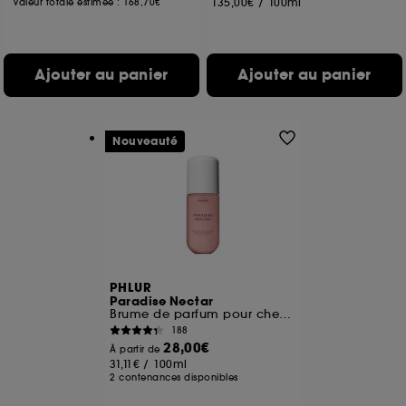
135,00€
/
100ml
Valeur totale estimée :
168,70€
Ajouter au panier
Ajouter au panier
Nouveauté
PHLUR
Paradise Nectar
Brume de parfum pour cheveux et corps format voyage
188
28,00€
À partir de
31,11€
/
100ml
2 contenances disponibles