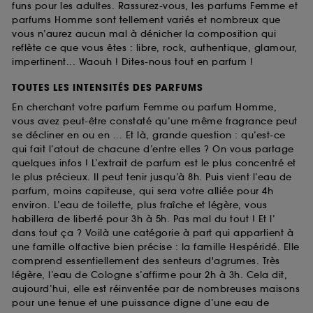
funs pour les adultes. Rassurez-vous, les parfums Femme et
parfums Homme sont tellement variés et nombreux que
vous n’aurez aucun mal à dénicher la composition qui
reflète ce que vous êtes : libre, rock, authentique, glamour,
impertinent... Waouh ! Dites-nous tout en parfum !
TOUTES LES INTENSITÉS DES PARFUMS
En cherchant votre parfum Femme ou parfum Homme,
vous avez peut-être constaté qu’une même fragrance peut
se décliner en ou en ... Et là, grande question : qu’est-ce
qui fait l’atout de chacune d’entre elles ? On vous partage
quelques infos ! L’extrait de parfum est le plus concentré et
le plus précieux. Il peut tenir jusqu’à 8h. Puis vient l’eau de
parfum, moins capiteuse, qui sera votre alliée pour 4h
environ. L’eau de toilette, plus fraîche et légère, vous
habillera de liberté pour 3h à 5h. Pas mal du tout ! Et l’
dans tout ça ? Voilà une catégorie à part qui appartient à
une famille olfactive bien précise : la famille Hespéridé. Elle
comprend essentiellement des senteurs d'agrumes. Très
légère, l’eau de Cologne s’affirme pour 2h à 3h. Cela dit,
aujourd’hui, elle est réinventée par de nombreuses maisons
pour une tenue et une puissance digne d’une eau de