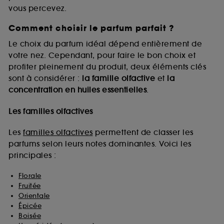
vous percevez.
Comment choisir le parfum parfait ?
A l'exception des cookies techniques, le dépôt et la
lecture de ces traceurs requiert votre accord. Vous
Le choix du parfum idéal dépend entièrement de
pouvez personnaliser vos choix concernant le dépôt
votre nez. Cependant, pour faire le bon choix et
de ces cookies grâce au bouton "personnaliser mes
profiter pleinement du produit, deux éléments clés
choix" ci-dessous ou décider de "tout accepter".
sont à considérer :
la famille olfactive
et
la
Sephora pourra associer les informations de
concentration en huiles essentielles
.
navigation collectées par ces Cookies, pour les
finalités acceptées, avec les données personnelles
collectées ou générées lors de votre activité en ligne
Les familles olfactives
ou en magasin. Pour refuser tous les cookies, cliques
sur "continuer sans accepter". Voous pouvez à tout
Les
familles olfactives
permettent de classer les
moment choisir de retirer votrte consentement. Si vous
parfums selon leurs notes dominantes. Voici les
souhaitez obtenir plus d'information sur les cookies
principales :
utilisés,
cliquez
ici
.
Florale
Fruitée
Orientale
Épicée
Boisée