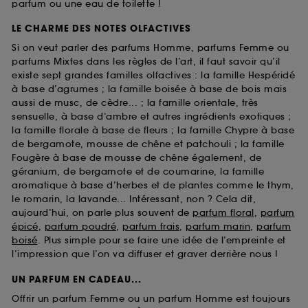
parfum ou une eau de toilette !
LE CHARME DES NOTES OLFACTIVES
Si on veut parler des parfums Homme, parfums Femme ou
parfums Mixtes dans les règles de l’art, il faut savoir qu’il
existe sept grandes familles olfactives : la famille Hespéridé
à base d’agrumes ; la famille boisée à base de bois mais
aussi de musc, de cèdre... ; la famille orientale, très
sensuelle, à base d’ambre et autres ingrédients exotiques ;
la famille florale à base de fleurs ; la famille Chypre à base
de bergamote, mousse de chêne et patchouli ; la famille
Fougère à base de mousse de chêne également, de
géranium, de bergamote et de coumarine, la famille
aromatique à base d’herbes et de plantes comme le thym,
le romarin, la lavande... Intéressant, non ? Cela dit,
aujourd’hui, on parle plus souvent de
parfum floral
,
parfum
épicé
,
parfum poudré
,
parfum frais
,
parfum marin
,
parfum
boisé
. Plus simple pour se faire une idée de l’empreinte et
l’impression que l’on va diffuser et graver derrière nous !
UN PARFUM EN CADEAU...
Offrir un parfum Femme ou un parfum Homme est toujours