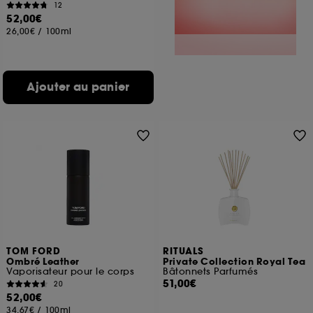
12
52,00€
26,00€
/
100ml
Ajouter au panier
TOM FORD
RITUALS
Ombré Leather
Private Collection Royal Tea
Vaporisateur pour le corps
Bâtonnets Parfumés
51,00€
20
52,00€
34,67€
/
100ml