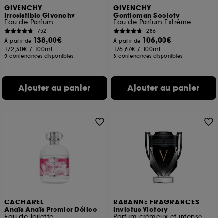
GIVENCHY
GIVENCHY
Irresistible Givenchy
Gentleman Society
Eau de Parfum
Eau de Parfum Extrême
752
286
138,00€
106,00€
À partir de
À partir de
172,50€
/
100ml
176,67€
/
100ml
5 contenances disponibles
3 contenances disponibles
Ajouter au panier
Ajouter au panier
CACHAREL
RABANNE FRAGRANCES
Anaïs Anaïs Premier Délice
Invictus Victory
Eau de Toilette
Parfum crémeux et intense