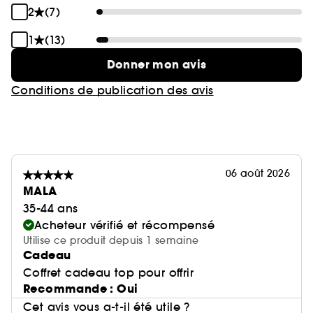
Rodriguez a pensé le design de ses coffrets de
2
(7)
manière plus responsable. Nous vous
encourageons à donner une seconde vie à vos
1
(13)
coffrets en les réutilisant ou en les recyclant**.
Donner mon avis
Conditions de publication des avis
*moins pour le mieux.
** consigne de tri pouvant varier localement.
06 août 2026
MALA
35-44 ans
Acheteur vérifié et récompensé
Utilise ce produit depuis 1 semaine
Cadeau
Coffret cadeau top pour offrir
Recommande : Oui
Cet avis vous a-t-il été utile ?