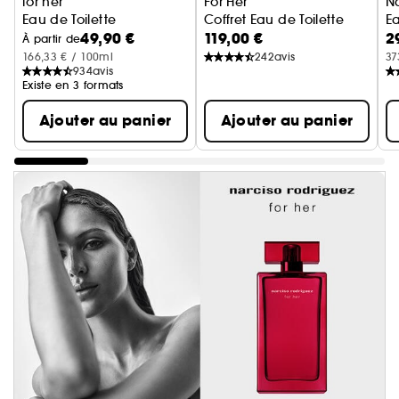
for her
For Her
N
Eau de Toilette
Coffret Eau de Toilette
E
49,90 €
119,00 €
2
À partir de
166,33 € / 100ml
242
avis
37
934
avis
Existe en 3 formats
Ajouter au panier
Ajouter au panier