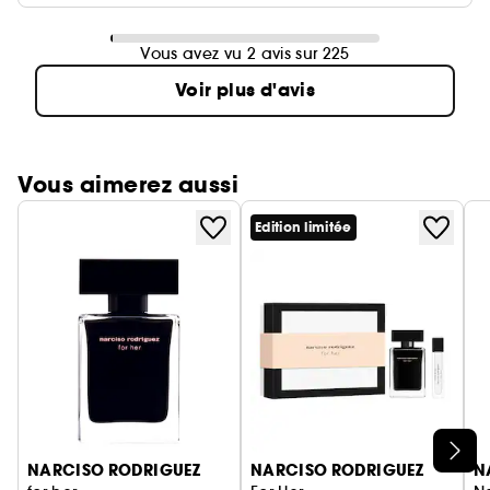
Vous avez vu 2 avis sur 225
Voir plus d'avis
Vous aimerez aussi
Edition limitée
Ignorer le carrousel produits
NARCISO RODRIGUEZ
NARCISO RODRIGUEZ
N