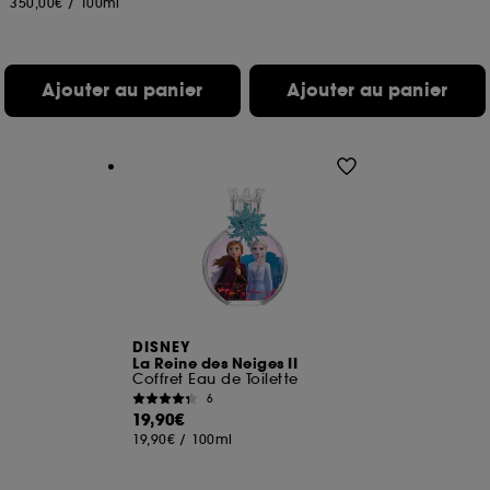
350,00€
/
100ml
Ajouter au panier
Ajouter au panier
DISNEY
La Reine des Neiges II
Coffret Eau de Toilette
6
19,90€
19,90€
/
100ml