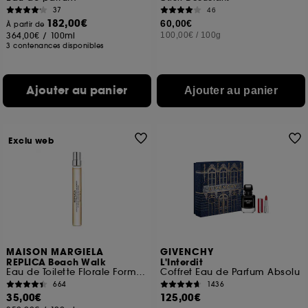
37
46
182,00€
60,00€
À partir de
364,00€
/
100ml
100,00€
/
100g
3 contenances disponibles
Ajouter au panier
Ajouter au panier
Exclu web
MAISON MARGIELA
GIVENCHY
REPLICA Beach Walk
L'Interdit
Eau de Toilette Florale Format Voyage
Coffret Eau de Parfum Absolu
664
1436
35,00€
125,00€