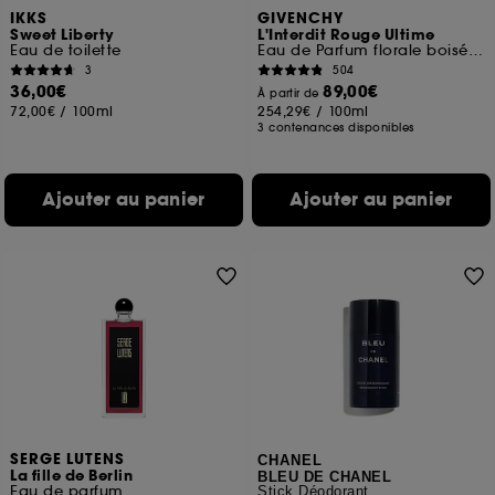
IKKS
GIVENCHY
Sweet Liberty
L'Interdit Rouge Ultime
Eau de toilette
Eau de Parfum florale boisée chaleureuse pour femme
3
504
36,00€
89,00€
À partir de
72,00€
/
100ml
254,29€
/
100ml
3 contenances disponibles
Ajouter au panier
Ajouter au panier
SERGE LUTENS
CHANEL
La fille de Berlin
BLEU DE CHANEL
Eau de parfum
Stick Déodorant