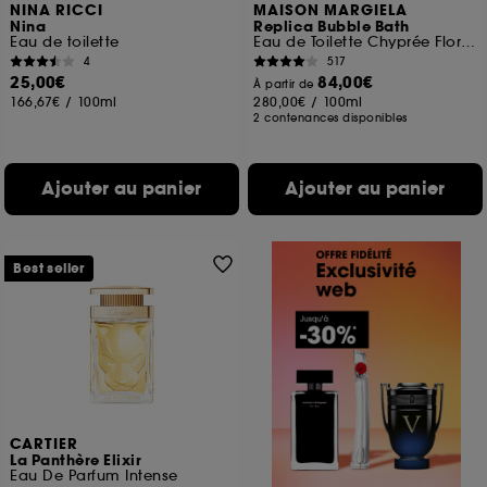
NINA RICCI
MAISON MARGIELA
Nina
Replica Bubble Bath
Eau de toilette
Eau de Toilette Chyprée Florale
4
517
25,00€
84,00€
À partir de
166,67€
/
100ml
280,00€
/
100ml
2 contenances disponibles
Ajouter au panier
Ajouter au panier
Best seller
CARTIER
La Panthère Elixir
Eau De Parfum Intense