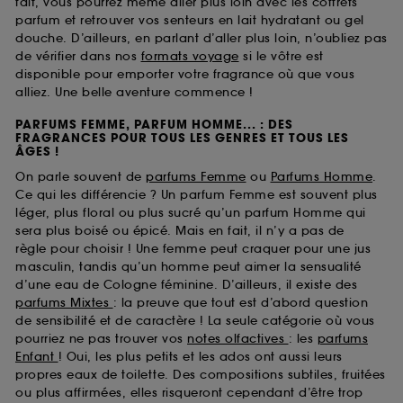
fait, vous pourrez même aller plus loin avec les coffrets
parfum et retrouver vos senteurs en lait hydratant ou gel
douche. D’ailleurs, en parlant d’aller plus loin, n’oubliez pas
de vérifier dans nos
formats voyage
si le vôtre est
disponible pour emporter votre fragrance où que vous
alliez. Une belle aventure commence !
PARFUMS FEMME, PARFUM HOMME... : DES
FRAGRANCES POUR TOUS LES GENRES ET TOUS LES
ÂGES !
On parle souvent de
parfums Femme
ou
Parfums Homme
.
Ce qui les différencie ? Un parfum Femme est souvent plus
léger, plus floral ou plus sucré qu’un parfum Homme qui
sera plus boisé ou épicé. Mais en fait, il n’y a pas de
règle pour choisir ! Une femme peut craquer pour une jus
masculin, tandis qu’un homme peut aimer la sensualité
d’une eau de Cologne féminine. D’ailleurs, il existe des
parfums Mixtes
: la preuve que tout est d’abord question
de sensibilité et de caractère ! La seule catégorie où vous
pourriez ne pas trouver vos
notes olfactives
: les
parfums
Enfant
! Oui, les plus petits et les ados ont aussi leurs
propres eaux de toilette. Des compositions subtiles, fruitées
ou plus affirmées, elles risqueront cependant d’être trop