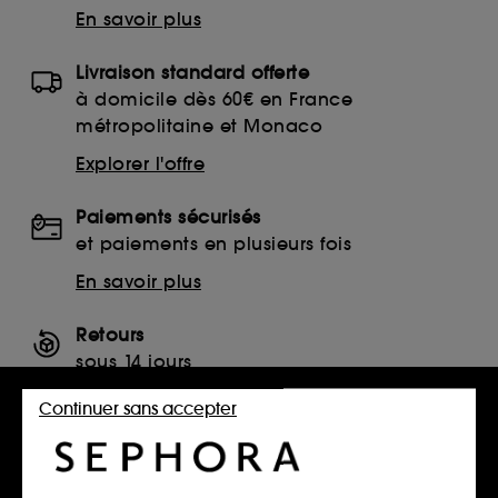
En savoir plus
Livraison standard offerte
à domicile dès 60€ en France
métropolitaine et Monaco
Explorer l'offre
Paiements sécurisés
et paiements en plusieurs fois
En savoir plus
Retours
sous 14 jours
Retourner mon article
Continuer sans accepter
SERVICES, CONTACT ET CONDITIONS DES OFFRES