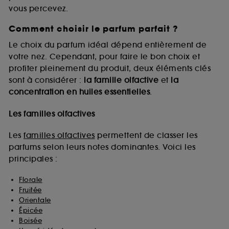
vous percevez.
Comment choisir le parfum parfait ?
A l'exception des cookies techniques, le dépôt et la
lecture de ces traceurs requiert votre accord. Vous
Le choix du parfum idéal dépend entièrement de
pouvez personnaliser vos choix concernant le dépôt
votre nez. Cependant, pour faire le bon choix et
de ces cookies grâce au bouton "personnaliser mes
profiter pleinement du produit, deux éléments clés
choix" ci-dessous ou décider de "tout accepter".
sont à considérer :
la famille olfactive
et
la
Sephora pourra associer les informations de
concentration en huiles essentielles
.
navigation collectées par ces Cookies, pour les
finalités acceptées, avec les données personnelles
collectées ou générées lors de votre activité en ligne
Les familles olfactives
ou en magasin. Pour refuser tous les cookies, cliques
sur "continuer sans accepter". Voous pouvez à tout
Les
familles olfactives
permettent de classer les
moment choisir de retirer votrte consentement. Si vous
parfums selon leurs notes dominantes. Voici les
souhaitez obtenir plus d'information sur les cookies
principales :
utilisés,
cliquez
ici
.
Florale
Fruitée
Orientale
Épicée
Boisée