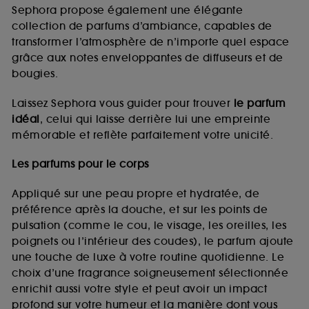
de vous plaire via des publicités, y compris sur des
Sephora propose également une élégante
sites tiers et sur les réseaux sociaux, sur la base
collection de parfums d’ambiance, capables de
des pages que vous avez consultées, de votre
transformer l’atmosphère de n’importe quel espace
navigation, et de l'historique de vos interactions.
grâce aux notes enveloppantes de diffuseurs et de
Cookies de mesure d’audience :
ils nous
bougies.
permettent de réaliser des statistiques de
fréquentation et de navigation sur notre site afin
Laissez Sephora vous guider pour trouver
le parfum
d’en améliorer la performance.
idéal
, celui qui laisse derrière lui une empreinte
Cookies de sécurisation des paiements en ligne :
mémorable et reflète parfaitement votre unicité.
ils nous permettent de lutter notamment contre les
fraudes aux moyens de paiement et les
Les parfums pour le corps
usurpations d’identité.
Appliqué sur une peau propre et hydratée, de
Cookies fonctionnels :
il s’agit de cookies
préférence après la douche, et sur les points de
permettant l’affichage et/ou la fourniture de
pulsation (comme le cou, le visage, les oreilles, les
certaines fonctionnalités du site, tel que les
cookies d’authentification qui sont utilisés afin de
poignets ou l’intérieur des coudes), le parfum ajoute
vous faire bénéficier de l’authentification
une touche de luxe à votre routine quotidienne. Le
prolongée vous permettant d’accéder à votre
choix d’une fragrance soigneusement sélectionnée
compte lors de votre prochaine visite sur le site
enrichit aussi votre style et peut avoir un impact
sans saisir à nouveau votre identifiant et mot de
profond sur votre humeur et la manière dont vous
passe.