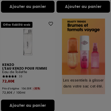
Ajouter au panier
Ajouter au panier
Offre fidélité web
KENZO
L'EAU KENZO POUR FEMME
Eau de Toilette
33
Les essentiels à glisser
72,80€
dans votre sac cet été.
Prix d'origine : 104,00€
-30%
72,80€
/
100ml
Ajouter au panier