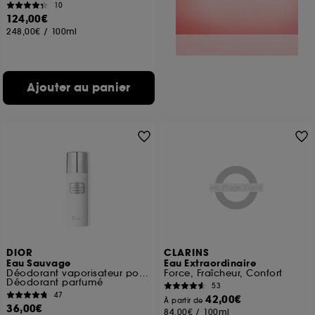
10
124,00€
248,00€
/
100ml
Ajouter au panier
DIOR
CLARINS
Eau Sauvage
Eau Extraordinaire
Déodorant vaporisateur pour homme
Force, Fraîcheur, Confort
Déodorant parfumé
53
47
42,00€
À partir de
36,00€
84,00€
/
100ml