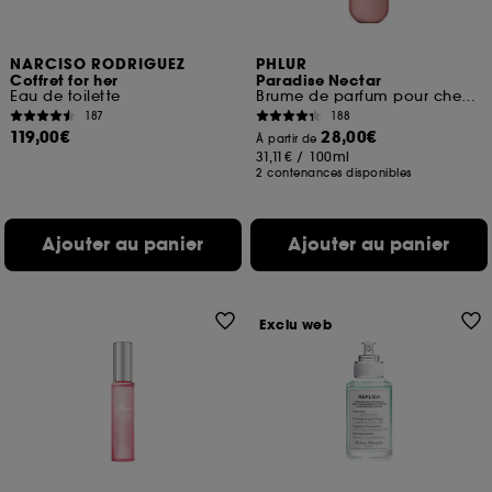
NARCISO RODRIGUEZ
PHLUR
Coffret for her
Paradise Nectar
Eau de toilette
Brume de parfum pour cheveux et corps format voyage
187
188
119,00€
28,00€
À partir de
31,11€
/
100ml
2 contenances disponibles
Ajouter au panier
Ajouter au panier
Exclu web