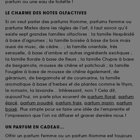
parfum ou une eau de toilette !
LE CHARME DES NOTES OLFACTIVES
Si on veut parler des parfums Homme, parfums Femme ou
parfums Mixtes dans les règles de l’art, il faut savoir qu’il
existe sept grandes familles olfactives : la famille Hespéridé
à base d’agrumes ; la famille boisée à base de bois mais
aussi de musc, de cèdre... ; la famille orientale, très
sensuelle, à base d’ambre et autres ingrédients exotiques ;
la famille florale à base de fleurs ; la famille Chypre à base
de bergamote, mousse de chêne et patchouli ; la famille
Fougère à base de mousse de chêne également, de
géranium, de bergamote et de coumarine, la famille
aromatique à base d’herbes et de plantes comme le thym,
le romarin, la lavande... Intéressant, non ? Cela dit,
aujourd’hui, on parle plus souvent de
parfum floral
,
parfum
épicé
,
parfum poudré
,
parfum frais
,
parfum marin
,
parfum
boisé
. Plus simple pour se faire une idée de l’empreinte et
l’impression que l’on va diffuser et graver derrière nous !
UN PARFUM EN CADEAU...
Offrir un parfum Femme ou un parfum Homme est toujours