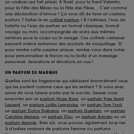
un cadeau qui fait plaisir. À Noël, pour la Saint-Valentin,
pour la Fête des Mères ou la Fête des Pères... C’est comme
une déclaration d’amour ! Ça vous dit de faire un cadeau
parfum ? Faites-le en
coffret parfum
! À l’intérieur, l’eau de
toilette ou l’eau de parfum en format classique, format
voyage ou mini, accompagnée de soins aux mêmes
senteurs pour le corps ou le rasage. Ces coffrets cadeaux
peuvent même renfermer des produits de maquillage. Et
pour rendre cette surprise unique, rendez-vous dans notre
pour personnaliser le flacon ou la boîte d’un message
personnel. Sensations et émotions en vue !
UN PARFUM DE MARQUE
Quelles sont les fragrances qui séduisent énormément ceux
qui les portent comme ceux qui les sentent ? Si vous avez
envie de vous laisser porter par le succès, laissez-vous
emporter par un
parfum Hugo Boss
, un
parfum Yves Saint
Laurent
, un
parfum Lolita Lempicka
, un
parfum Tom Ford
,
un
parfum Dolce Gabana
, un
parfum Guerlain
, un
parfum
Carolina Herrera
, un
parfum Dior
, un
parfum Armani
ou un
parfum Hermès
. Bien sûr, vous pouvez également vous fier
à d’autres maisons de parfums Femme ou parfums