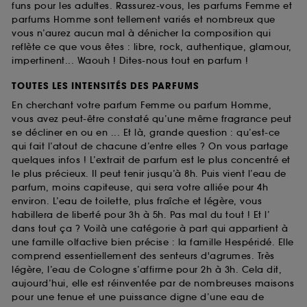
funs pour les adultes. Rassurez-vous, les parfums Femme et
parfums Homme sont tellement variés et nombreux que
vous n’aurez aucun mal à dénicher la composition qui
reflète ce que vous êtes : libre, rock, authentique, glamour,
impertinent... Waouh ! Dites-nous tout en parfum !
TOUTES LES INTENSITÉS DES PARFUMS
En cherchant votre parfum Femme ou parfum Homme,
vous avez peut-être constaté qu’une même fragrance peut
se décliner en ou en ... Et là, grande question : qu’est-ce
qui fait l’atout de chacune d’entre elles ? On vous partage
quelques infos ! L’extrait de parfum est le plus concentré et
le plus précieux. Il peut tenir jusqu’à 8h. Puis vient l’eau de
parfum, moins capiteuse, qui sera votre alliée pour 4h
environ. L’eau de toilette, plus fraîche et légère, vous
habillera de liberté pour 3h à 5h. Pas mal du tout ! Et l’
dans tout ça ? Voilà une catégorie à part qui appartient à
une famille olfactive bien précise : la famille Hespéridé. Elle
comprend essentiellement des senteurs d'agrumes. Très
légère, l’eau de Cologne s’affirme pour 2h à 3h. Cela dit,
aujourd’hui, elle est réinventée par de nombreuses maisons
pour une tenue et une puissance digne d’une eau de