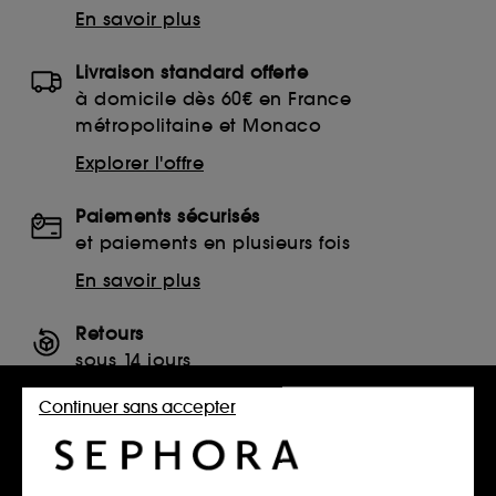
En savoir plus
Livraison standard offerte
à domicile dès 60€ en France
métropolitaine et Monaco
Explorer l'offre
Paiements sécurisés
et paiements en plusieurs fois
En savoir plus
Retours
sous 14 jours
Retourner mon article
Continuer sans accepter
SERVICES, CONTACT ET CONDITIONS DES OFFRES