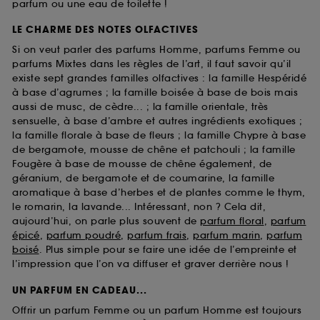
parfum ou une eau de toilette !
LE CHARME DES NOTES OLFACTIVES
Si on veut parler des parfums Homme, parfums Femme ou
parfums Mixtes dans les règles de l’art, il faut savoir qu’il
existe sept grandes familles olfactives : la famille Hespéridé
à base d’agrumes ; la famille boisée à base de bois mais
aussi de musc, de cèdre... ; la famille orientale, très
sensuelle, à base d’ambre et autres ingrédients exotiques ;
la famille florale à base de fleurs ; la famille Chypre à base
de bergamote, mousse de chêne et patchouli ; la famille
Fougère à base de mousse de chêne également, de
géranium, de bergamote et de coumarine, la famille
aromatique à base d’herbes et de plantes comme le thym,
le romarin, la lavande... Intéressant, non ? Cela dit,
aujourd’hui, on parle plus souvent de
parfum floral
,
parfum
épicé
,
parfum poudré
,
parfum frais
,
parfum marin
,
parfum
boisé
. Plus simple pour se faire une idée de l’empreinte et
l’impression que l’on va diffuser et graver derrière nous !
UN PARFUM EN CADEAU...
Offrir un parfum Femme ou un parfum Homme est toujours