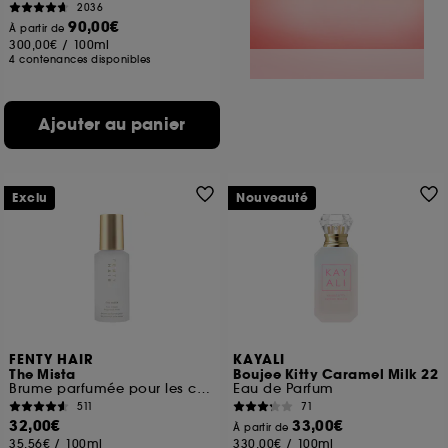
2036
90,00€
À partir de
300,00€
/
100ml
4 contenances disponibles
Ajouter au panier
Exclu
Nouveauté
FENTY HAIR
KAYALI
The Mista
Boujee Kitty Caramel Milk 22
Brume parfumée pour les cheveux et le corps
Eau de Parfum
511
71
32,00€
33,00€
À partir de
35,56€
/
100ml
330,00€
/
100ml