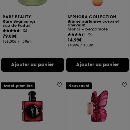
RARE BEAUTY
SEPHORA COLLECTION
Rare Beginnings
Brume parfumée corps et
cheveux
Eau de Parfum
Monoi + bergamote
128
155
79,00€
14,99€
158,00€
/
100ml
14,99€
/
100ml
Ajouter au panier
Ajouter au panier
Avant-première
Nouveauté