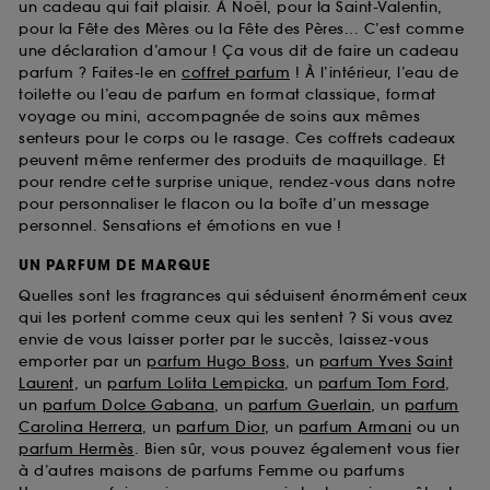
un cadeau qui fait plaisir. À Noël, pour la Saint-Valentin,
pour la Fête des Mères ou la Fête des Pères... C’est comme
une déclaration d’amour ! Ça vous dit de faire un cadeau
parfum ? Faites-le en
coffret parfum
! À l’intérieur, l’eau de
toilette ou l’eau de parfum en format classique, format
voyage ou mini, accompagnée de soins aux mêmes
senteurs pour le corps ou le rasage. Ces coffrets cadeaux
peuvent même renfermer des produits de maquillage. Et
pour rendre cette surprise unique, rendez-vous dans notre
pour personnaliser le flacon ou la boîte d’un message
personnel. Sensations et émotions en vue !
UN PARFUM DE MARQUE
Quelles sont les fragrances qui séduisent énormément ceux
qui les portent comme ceux qui les sentent ? Si vous avez
envie de vous laisser porter par le succès, laissez-vous
emporter par un
parfum Hugo Boss
, un
parfum Yves Saint
Laurent
, un
parfum Lolita Lempicka
, un
parfum Tom Ford
,
un
parfum Dolce Gabana
, un
parfum Guerlain
, un
parfum
Carolina Herrera
, un
parfum Dior
, un
parfum Armani
ou un
parfum Hermès
. Bien sûr, vous pouvez également vous fier
à d’autres maisons de parfums Femme ou parfums