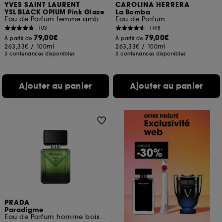
YVES SAINT LAURENT
CAROLINA HERRERA
YSL BLACK OPIUM Pink Glaze
La Bomba
Eau de Parfum femme ambrée florale & note de fraise
Eau de Parfum
103
1148
79,00€
79,00€
À partir de
À partir de
263,33€
/
100ml
263,33€
/
100ml
3 contenances disponibles
3 contenances disponibles
Ajouter au panier
Ajouter au panier
PRADA
Paradigme
Eau de Parfum homme boisée ambrée rechargeable