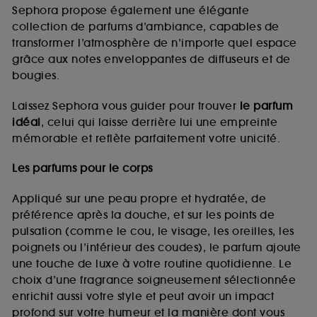
de vous plaire via des publicités, y compris sur des
Sephora propose également une élégante
sites tiers et sur les réseaux sociaux, sur la base
collection de parfums d’ambiance, capables de
des pages que vous avez consultées, de votre
transformer l’atmosphère de n’importe quel espace
navigation, et de l'historique de vos interactions.
grâce aux notes enveloppantes de diffuseurs et de
Cookies de mesure d’audience :
ils nous
bougies.
permettent de réaliser des statistiques de
fréquentation et de navigation sur notre site afin
Laissez Sephora vous guider pour trouver
le parfum
d’en améliorer la performance.
idéal
, celui qui laisse derrière lui une empreinte
Cookies de sécurisation des paiements en ligne :
mémorable et reflète parfaitement votre unicité.
ils nous permettent de lutter notamment contre les
fraudes aux moyens de paiement et les
Les parfums pour le corps
usurpations d’identité.
Appliqué sur une peau propre et hydratée, de
Cookies fonctionnels :
il s’agit de cookies
préférence après la douche, et sur les points de
permettant l’affichage et/ou la fourniture de
pulsation (comme le cou, le visage, les oreilles, les
certaines fonctionnalités du site, tel que les
cookies d’authentification qui sont utilisés afin de
poignets ou l’intérieur des coudes), le parfum ajoute
vous faire bénéficier de l’authentification
une touche de luxe à votre routine quotidienne. Le
prolongée vous permettant d’accéder à votre
choix d’une fragrance soigneusement sélectionnée
compte lors de votre prochaine visite sur le site
enrichit aussi votre style et peut avoir un impact
sans saisir à nouveau votre identifiant et mot de
profond sur votre humeur et la manière dont vous
passe.