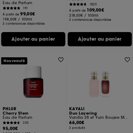
Eau de Parfum
1825
191
109,00€
À partir de
99,00€
À partir de
218,00€
/
100ml
198,00€
/
100ml
2 contenances disponibles
2 contenances disponibles
Ajouter au panier
Ajouter au panier
Nouveauté
PHLUR
KAYALI
Cherry Stem
Duo Layering
Eau de Parfum
Vanilla 28 et Yum Boujee Marshamallow 81
66,00€
335
95,00€
2 produits