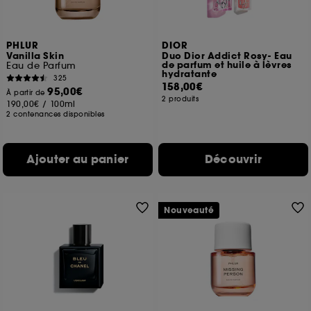
PHLUR
DIOR
Vanilla Skin
Duo Dior Addict Rosy- Eau
de parfum et huile à lèvres
Eau de Parfum
hydratante
325
158,00€
95,00€
À partir de
2 produits
190,00€
/
100ml
2 contenances disponibles
Ajouter au panier
Découvrir
Nouveauté