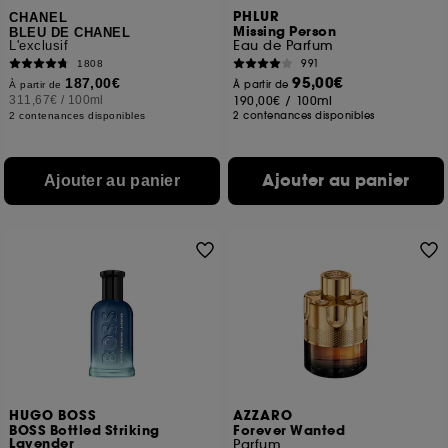
PHLUR
CHANEL
Missing Person
BLEU DE CHANEL
Eau de Parfum
L'exclusif
991
1808
95,00€
187,00€
À partir de
À partir de
311,67€
/
100ml
190,00€
/
100ml
2 contenances disponibles
2 contenances disponibles
Ajouter au panier
Ajouter au panier
HUGO BOSS
AZZARO
BOSS Bottled Striking
Forever Wanted
Lavender
Parfum