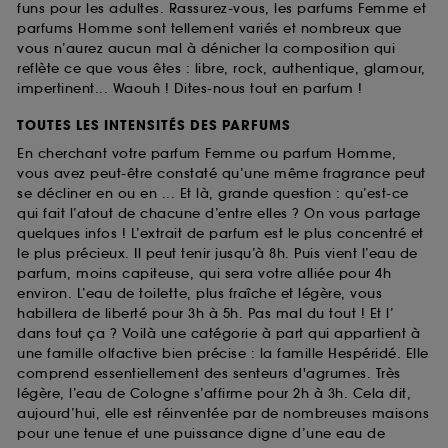
funs pour les adultes. Rassurez-vous, les parfums Femme et
parfums Homme sont tellement variés et nombreux que
vous n’aurez aucun mal à dénicher la composition qui
reflète ce que vous êtes : libre, rock, authentique, glamour,
impertinent... Waouh ! Dites-nous tout en parfum !
TOUTES LES INTENSITÉS DES PARFUMS
En cherchant votre parfum Femme ou parfum Homme,
vous avez peut-être constaté qu’une même fragrance peut
se décliner en ou en ... Et là, grande question : qu’est-ce
qui fait l’atout de chacune d’entre elles ? On vous partage
quelques infos ! L’extrait de parfum est le plus concentré et
le plus précieux. Il peut tenir jusqu’à 8h. Puis vient l’eau de
parfum, moins capiteuse, qui sera votre alliée pour 4h
environ. L’eau de toilette, plus fraîche et légère, vous
habillera de liberté pour 3h à 5h. Pas mal du tout ! Et l’
dans tout ça ? Voilà une catégorie à part qui appartient à
une famille olfactive bien précise : la famille Hespéridé. Elle
comprend essentiellement des senteurs d'agrumes. Très
légère, l’eau de Cologne s’affirme pour 2h à 3h. Cela dit,
aujourd’hui, elle est réinventée par de nombreuses maisons
pour une tenue et une puissance digne d’une eau de