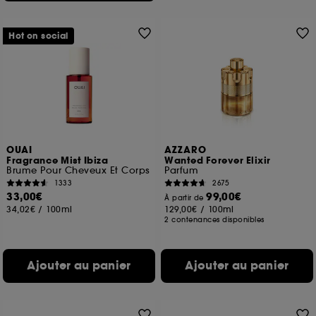
Hot on social
OUAI
AZZARO
Fragrance Mist Ibiza
Wanted Forever Elixir
Brume Pour Cheveux Et Corps
Parfum
1333
2675
33,00€
99,00€
À partir de
34,02€
/
100ml
129,00€
/
100ml
2 contenances disponibles
Ajouter au panier
Ajouter au panier