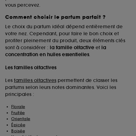
vous percevez.
Comment choisir le parfum parfait ?
A l'exception des cookies techniques, le dépôt et la
lecture de ces traceurs requiert votre accord. Vous
Le choix du parfum idéal dépend entièrement de
pouvez personnaliser vos choix concernant le dépôt
votre nez. Cependant, pour faire le bon choix et
de ces cookies grâce au bouton "personnaliser mes
profiter pleinement du produit, deux éléments clés
choix" ci-dessous ou décider de "tout accepter".
sont à considérer :
la famille olfactive
et
la
Sephora pourra associer les informations de
concentration en huiles essentielles
.
navigation collectées par ces Cookies, pour les
finalités acceptées, avec les données personnelles
collectées ou générées lors de votre activité en ligne
Les familles olfactives
ou en magasin. Pour refuser tous les cookies, cliques
sur "continuer sans accepter". Voous pouvez à tout
Les
familles olfactives
permettent de classer les
moment choisir de retirer votrte consentement. Si vous
parfums selon leurs notes dominantes. Voici les
souhaitez obtenir plus d'information sur les cookies
principales :
utilisés,
cliquez
ici
.
Florale
Fruitée
Orientale
Épicée
Boisée