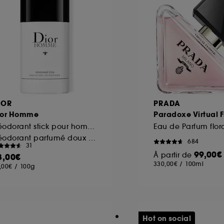
IOR
PRADA
ior Homme
Paradoxe Virtual 
Déodorant stick pour homme
Déodorant parfumé doux notes boisées
684
31
99,00€
À partir de
8,00€
330,00€
/
100ml
,00€
/
100g
Hot on social