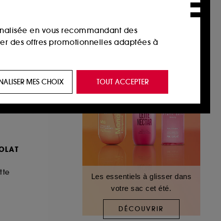
sonnalisée en vous recommandant des
ser des offres promotionnelles adaptées à
 de vous plaire via des publicités, y compris
NALISER MES CHOIX
TOUT ACCEPTER
e navigation, et de l'historique de vos
 de navigation sur notre site afin d’en
COLAT
 les fraudes aux moyens de paiement et les
tte
Les essentiels à glisser dans
votre sac cet été.
nctionnalités du site, tel que les cookies
us permettant d’accéder à votre compte lors
DÉCOUVRIR