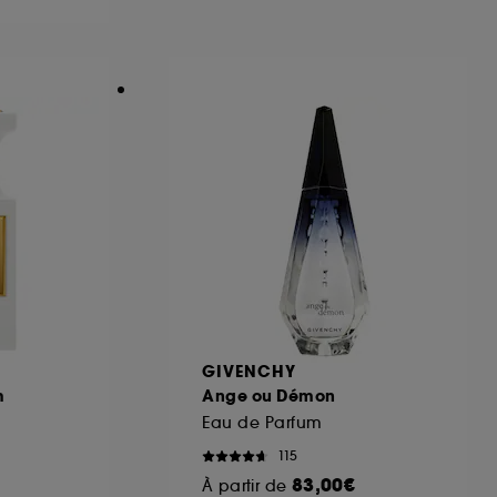
ous pouvez personnaliser vos choix concernant
cepter". Sephora pourra associer les
 personnelles collectées ou générées lors
ccepter". Voous pouvez à tout moment choisir
uez
ici
.
GIVENCHY
m
Ange ou Démon
Eau de Parfum
115
83,00€
À partir de