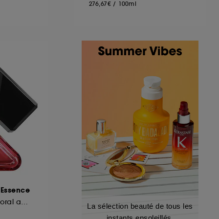
276,67€
/
100ml
 Essence
Recharge Parfum floral ambré boisé
La sélection beauté de tous les
instants ensoleillés.