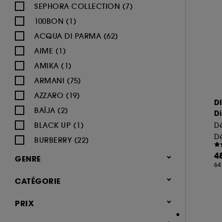
SEPHORA COLLECTION (7)
100BON (1)
ACQUA DI PARMA (62)
AIME (1)
AMIKA (1)
ARMANI (75)
AZZARO (19)
D
BAÏJA (2)
D
BLACK UP (1)
BURBERRY (22)
BVLGARI (12)
4
GENRE
64
BY ROSIE JANE (3)
Femme (1378)
CATÉGORIE
CACHAREL (24)
Homme (544)
CALVIN KLEIN (20)
Parfum
PRIX
Mixte (493)
CAROLINA HERRERA (21)
Jusqu'à -30% sur une sélection de
Enfant (40)