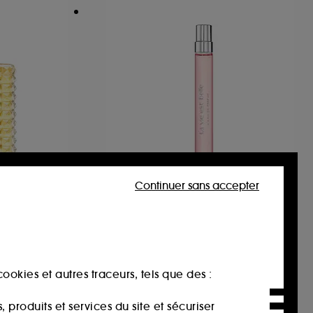
Continuer sans accepter
LANCÔME
den
Vaporisateur Spray La Vie
Est Belle
Brume Parfumée Cheveux & Corps
Eau de Parfum
899
29,90€
ookies et autres traceurs, tels que des :
299,00€
/
100ml
produits et services du site et sécuriser