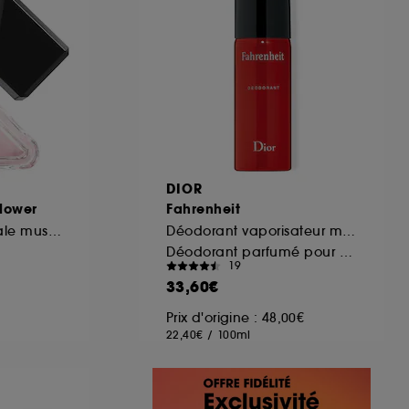
DIOR
Flower
Fahrenheit
Eau de Parfum florale musquée rechargeable
Déodorant vaporisateur métal
Déodorant parfumé pour homme
19
33,60€
Prix d'origine : 48,00€
22,40€
/
100ml