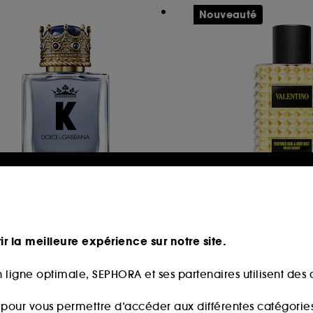
Nouveauté
OLCE & GABBANA
VALENTINO
by Dolce Eau de Toilette
Born In Roma Gol
Coconut
ir la meilleure expérience sur notre site.
476
358
92,00€
49,90€
partir de
 ligne optimale, SEPHORA et ses partenaires utilisent des c
4,00€
/
100ml
49,90€
/
100ml
s pour vous permettre d’accéder aux différentes catégories, 