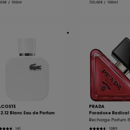
,00€
/
100ml
730,00€
/
100ml
ACOSTE
PRADA
12.12 Blanc Eau de Parfum
Paradoxe Radical
141
1089