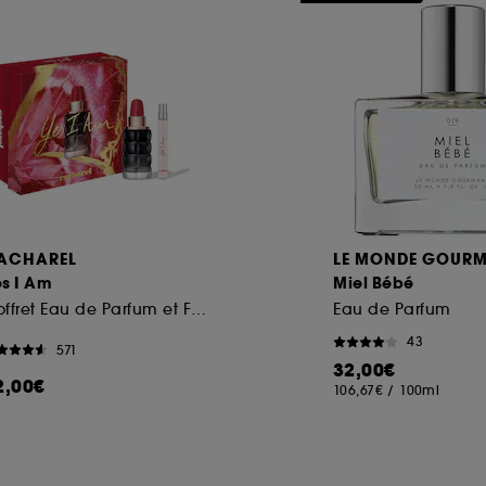
ACHAREL
LE MONDE GOUR
s I Am
Miel Bébé
Coffret Eau de Parfum et Format Voyage
Eau de Parfum
43
571
32,00€
2,00€
106,67€
/
100ml