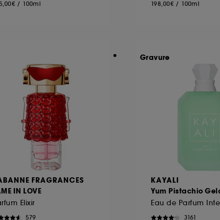
5,00€
/
100ml
198,00€
/
100ml
Gravure
ABANNE FRAGRANCES
KAYALI
AME IN LOVE
Yum Pistachio Gel
rfum Elixir
Eau de Parfum Int
579
3161