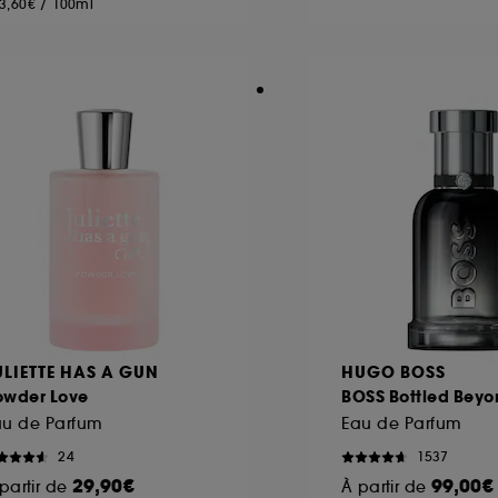
3,60€
/
100ml
ôt et la lecture de ces traceurs requiert votre accord. V
rsonnaliser mes choix" ci-dessous ou décider de "tout ac
s Cookies, pour les finalités acceptées, avec les données
ur refuser tous les cookies, cliques sur "continuer sans a
tez obtenir plus d'information sur les cookies utilisés,
cliq
ULIETTE HAS A GUN
HUGO BOSS
owder Love
BOSS Bottled Beyo
au de Parfum
Eau de Parfum
24
1537
29,90€
99,00€
partir de
À partir de