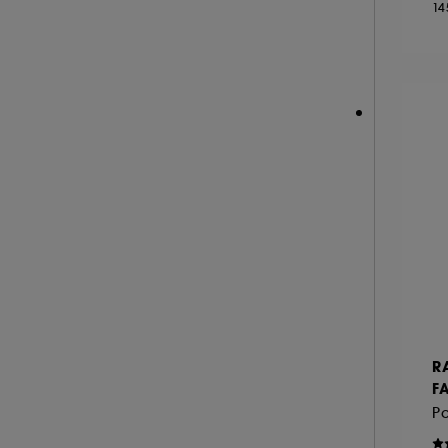
14
NEOM ORGANICS LONDON (4)
NINA RICCI (16)
NUXE (12)
ONLY THE BRAVE (1)
OUAI (6)
PENHALIGON'S (59)
PHLUR (26)
PRADA (27)
RABANNE FRAGRANCES (55)
RARE BEAUTY (17)
REMINISCENCE (17)
RITUALS (26)
R
ROCHAS (26)
F
SALT AND STONE (4)
Pa
SERGE LUTENS (22)