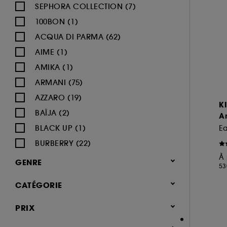
SEPHORA COLLECTION (7)
100BON (1)
ACQUA DI PARMA (62)
AIME (1)
AMIKA (1)
ARMANI (75)
AZZARO (19)
K
BAÏJA (2)
An
BLACK UP (1)
E
BURBERRY (22)
À 
BVLGARI (12)
GENRE
53
BY ROSIE JANE (3)
Femme (1380)
CATÉGORIE
CACHAREL (24)
Homme (544)
CALVIN KLEIN (20)
Parfum
PRIX
Mixte (494)
CAROLINA HERRERA (21)
Jusqu'à -30% sur une sélection de
Enfant (40)