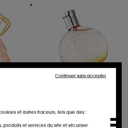
Continuer sans accepter
HERMÈS
Eau des Merveilles
Eau de Toilette
185
82,00€
À partir de
ookies et autres traceurs, tels que des :
273,33€
/
100ml
produits et services du site et sécuriser