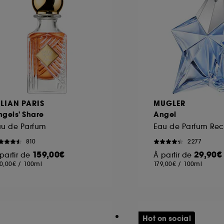
ILIAN PARIS
MUGLER
gels' Share
Angel
au de Parfum
810
2277
159,00€
29,90€
partir de
À partir de
0,00€
/
100ml
179,00€
/
100ml
Hot on social