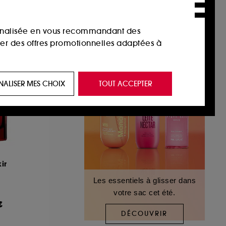
sonnalisée en vous recommandant des
ser des offres promotionnelles adaptées à
 de vous plaire via des publicités, y compris
NALISER MES CHOIX
TOUT ACCEPTER
e navigation, et de l'historique de vos
 de navigation sur notre site afin d’en
 les fraudes aux moyens de paiement et les
ir
Les essentiels à glisser dans
votre sac cet été.
nctionnalités du site, tel que les cookies
€
us permettant d’accéder à votre compte lors
DÉCOUVRIR