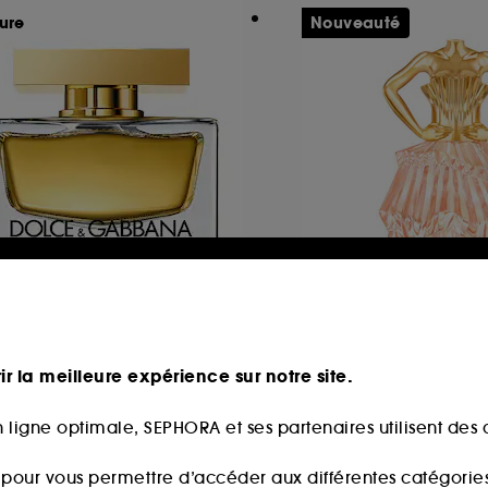
ure
Nouveauté
OLCE & GABBANA
ROCHAS
he One
Audace
au de Parfum
Eau de Parfum
ir la meilleure expérience sur notre site.
1241
65
89,00€
49,90€
partir de
À partir de
 ligne optimale, SEPHORA et ses partenaires utilisent des c
2,67€
/
100ml
124,75€
/
100ml
s pour vous permettre d’accéder aux différentes catégories, 