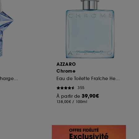
AZZARO
Chrome
Eau de Parfum Rechargeable
Eau de Toilette Fraîche Hespéridée
355
39,90€
À partir de
138,00€
/
100ml