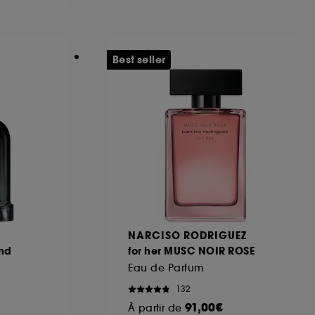
ous pouvez personnaliser vos choix concernant
Best seller
cepter". Sephora pourra associer les
 personnelles collectées ou générées lors
ccepter". Voous pouvez à tout moment choisir
uez
ici
.
NARCISO RODRIGUEZ
nd
for her MUSC NOIR ROSE
Eau de Parfum
132
91,00€
À partir de