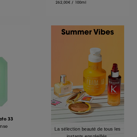
262,00€
/
100ml
ato 33
ense
La sélection beauté de tous les
instants ensoleillés.