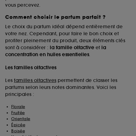
vous percevez.
Comment choisir le parfum parfait ?
A l'exception des cookies techniques, le dépôt et la
lecture de ces traceurs requiert votre accord. Vous
Le choix du parfum idéal dépend entièrement de
pouvez personnaliser vos choix concernant le dépôt
votre nez. Cependant, pour faire le bon choix et
de ces cookies grâce au bouton "personnaliser mes
profiter pleinement du produit, deux éléments clés
choix" ci-dessous ou décider de "tout accepter".
sont à considérer :
la famille olfactive
et
la
Sephora pourra associer les informations de
concentration en huiles essentielles
.
navigation collectées par ces Cookies, pour les
finalités acceptées, avec les données personnelles
collectées ou générées lors de votre activité en ligne
Les familles olfactives
ou en magasin. Pour refuser tous les cookies, cliques
sur "continuer sans accepter". Voous pouvez à tout
Les
familles olfactives
permettent de classer les
moment choisir de retirer votrte consentement. Si vous
parfums selon leurs notes dominantes. Voici les
souhaitez obtenir plus d'information sur les cookies
principales :
utilisés,
cliquez
ici
.
Florale
Fruitée
Orientale
Épicée
Boisée