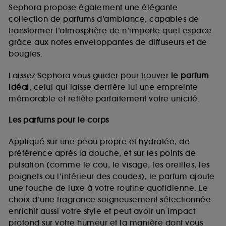
de vous plaire via des publicités, y compris sur des
Sephora propose également une élégante
sites tiers et sur les réseaux sociaux, sur la base
collection de parfums d’ambiance, capables de
des pages que vous avez consultées, de votre
transformer l’atmosphère de n’importe quel espace
navigation, et de l'historique de vos interactions.
grâce aux notes enveloppantes de diffuseurs et de
Cookies de mesure d’audience :
ils nous
bougies.
permettent de réaliser des statistiques de
fréquentation et de navigation sur notre site afin
Laissez Sephora vous guider pour trouver
le parfum
d’en améliorer la performance.
idéal
, celui qui laisse derrière lui une empreinte
Cookies de sécurisation des paiements en ligne :
mémorable et reflète parfaitement votre unicité.
ils nous permettent de lutter notamment contre les
fraudes aux moyens de paiement et les
Les parfums pour le corps
usurpations d’identité.
Appliqué sur une peau propre et hydratée, de
Cookies fonctionnels :
il s’agit de cookies
préférence après la douche, et sur les points de
permettant l’affichage et/ou la fourniture de
pulsation (comme le cou, le visage, les oreilles, les
certaines fonctionnalités du site, tel que les
cookies d’authentification qui sont utilisés afin de
poignets ou l’intérieur des coudes), le parfum ajoute
vous faire bénéficier de l’authentification
une touche de luxe à votre routine quotidienne. Le
prolongée vous permettant d’accéder à votre
choix d’une fragrance soigneusement sélectionnée
compte lors de votre prochaine visite sur le site
enrichit aussi votre style et peut avoir un impact
sans saisir à nouveau votre identifiant et mot de
profond sur votre humeur et la manière dont vous
passe.