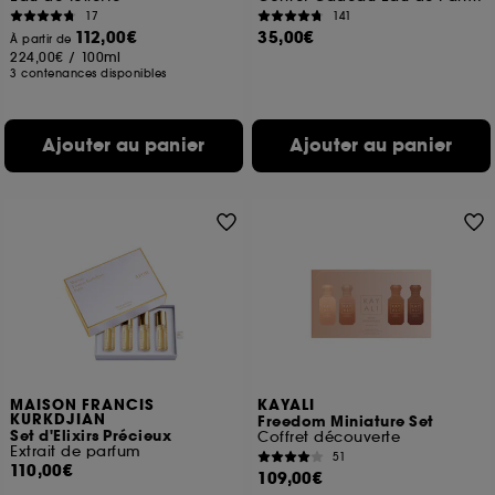
17
141
112,00€
35,00€
À partir de
224,00€
/
100ml
3 contenances disponibles
Ajouter au panier
Ajouter au panier
MAISON FRANCIS
KAYALI
KURKDJIAN
Freedom Miniature Set
Set d'Elixirs Précieux
Coffret découverte
Extrait de parfum
51
110,00€
109,00€