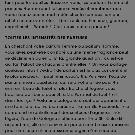
funs pour les adultes. Rassurez-vous, les parfums Femme et
parfums Homme sont tellement variés et nombreux que
vous n’aurez aucun mal à dénicher la composition qui
reflète ce que vous êtes : libre, rock, authentique, glamour,
impertinent... Waouh ! Dites-nous tout en parfum !
TOUTES LES INTENSITÉS DES PARFUMS
En cherchant votre parfum Femme ou parfum Homme,
vous avez peut-être constaté qu’une même fragrance peut
se décliner en ou en ... Et là, grande question : qu’est-ce
qui fait l’atout de chacune d’entre elles ? On vous partage
quelques infos ! L’extrait de parfum est le plus concentré et
le plus précieux. Il peut tenir jusqu’à 8h. Puis vient l’eau de
parfum, moins capiteuse, qui sera votre alliée pour 4h
environ. L’eau de toilette, plus fraîche et légère, vous
habillera de liberté pour 3h à 5h. Pas mal du tout ! Et l’
dans tout ça ? Voilà une catégorie à part qui appartient à
une famille olfactive bien précise : la famille Hespéridé. Elle
comprend essentiellement des senteurs d'agrumes. Très
légère, l’eau de Cologne s’affirme pour 2h à 3h. Cela dit,
aujourd’hui, elle est réinventée par de nombreuses maisons
pour une tenue et une puissance digne d’une eau de