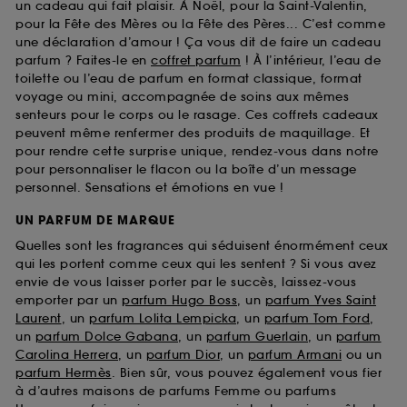
un cadeau qui fait plaisir. À Noël, pour la Saint-Valentin,
pour la Fête des Mères ou la Fête des Pères... C’est comme
une déclaration d’amour ! Ça vous dit de faire un cadeau
parfum ? Faites-le en
coffret parfum
! À l’intérieur, l’eau de
toilette ou l’eau de parfum en format classique, format
voyage ou mini, accompagnée de soins aux mêmes
senteurs pour le corps ou le rasage. Ces coffrets cadeaux
peuvent même renfermer des produits de maquillage. Et
pour rendre cette surprise unique, rendez-vous dans notre
pour personnaliser le flacon ou la boîte d’un message
personnel. Sensations et émotions en vue !
UN PARFUM DE MARQUE
Quelles sont les fragrances qui séduisent énormément ceux
qui les portent comme ceux qui les sentent ? Si vous avez
envie de vous laisser porter par le succès, laissez-vous
emporter par un
parfum Hugo Boss
, un
parfum Yves Saint
Laurent
, un
parfum Lolita Lempicka
, un
parfum Tom Ford
,
un
parfum Dolce Gabana
, un
parfum Guerlain
, un
parfum
Carolina Herrera
, un
parfum Dior
, un
parfum Armani
ou un
parfum Hermès
. Bien sûr, vous pouvez également vous fier
à d’autres maisons de parfums Femme ou parfums