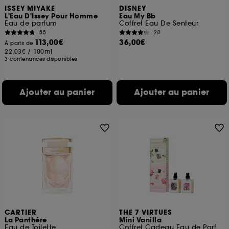
ISSEY MIYAKE
DISNEY
L'Eau D'Issey Pour Homme
Eau My Bb
Eau de parfum
Coffret Eau De Senteur
55
20
113,00€
36,00€
À partir de
22,03€
/
100ml
3 contenances disponibles
Ajouter au panier
Ajouter au panier
CARTIER
THE 7 VIRTUES
La Panthère
Mini Vanilla
Eau de Toilette
Coffret Cadeau Eau de Parfum