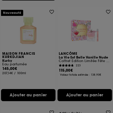
Nouveauté
MAISON FRANCIS
LANCÔME
KURKDJIAN
La Vie Est Belle Vanille Nude
Kurky
Coffret Edition Limitée Fête des Mères
Eau parfumée
223
145,00€
115,00€
207,14€
/
100ml
Valeur totale estimée :
138,90€
Ajouter au panier
Ajouter au panier