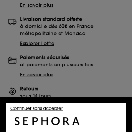
En savoir plus
Livraison standard offerte
à domicile dès 60€ en France
métropolitaine et Monaco
Explorer l'offre
Paiements sécurisés
et paiements en plusieurs fois
En savoir plus
Retours
sous 14 jours
Retourner mon article
Continuer sans accepter
SERVICES, CONTACT ET CONDITIONS DES OFFRES