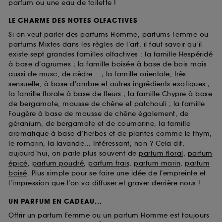
parfum ou une eau de toilette !
LE CHARME DES NOTES OLFACTIVES
Si on veut parler des parfums Homme, parfums Femme ou
parfums Mixtes dans les règles de l’art, il faut savoir qu’il
existe sept grandes familles olfactives : la famille Hespéridé
à base d’agrumes ; la famille boisée à base de bois mais
aussi de musc, de cèdre... ; la famille orientale, très
sensuelle, à base d’ambre et autres ingrédients exotiques ;
la famille florale à base de fleurs ; la famille Chypre à base
de bergamote, mousse de chêne et patchouli ; la famille
Fougère à base de mousse de chêne également, de
géranium, de bergamote et de coumarine, la famille
aromatique à base d’herbes et de plantes comme le thym,
le romarin, la lavande... Intéressant, non ? Cela dit,
aujourd’hui, on parle plus souvent de
parfum floral
,
parfum
épicé
,
parfum poudré
,
parfum frais
,
parfum marin
,
parfum
boisé
. Plus simple pour se faire une idée de l’empreinte et
l’impression que l’on va diffuser et graver derrière nous !
UN PARFUM EN CADEAU...
Offrir un parfum Femme ou un parfum Homme est toujours