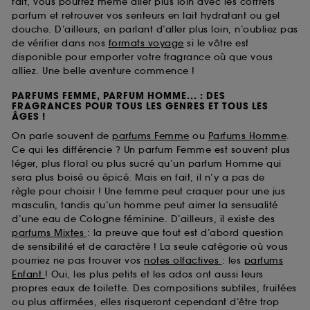
fait, vous pourrez même aller plus loin avec les coffrets
parfum et retrouver vos senteurs en lait hydratant ou gel
douche. D’ailleurs, en parlant d’aller plus loin, n’oubliez pas
de vérifier dans nos
formats voyage
si le vôtre est
disponible pour emporter votre fragrance où que vous
alliez. Une belle aventure commence !
PARFUMS FEMME, PARFUM HOMME... : DES
FRAGRANCES POUR TOUS LES GENRES ET TOUS LES
ÂGES !
On parle souvent de
parfums Femme
ou
Parfums Homme
.
Ce qui les différencie ? Un parfum Femme est souvent plus
léger, plus floral ou plus sucré qu’un parfum Homme qui
sera plus boisé ou épicé. Mais en fait, il n’y a pas de
règle pour choisir ! Une femme peut craquer pour une jus
masculin, tandis qu’un homme peut aimer la sensualité
d’une eau de Cologne féminine. D’ailleurs, il existe des
parfums Mixtes
: la preuve que tout est d’abord question
de sensibilité et de caractère ! La seule catégorie où vous
pourriez ne pas trouver vos
notes olfactives
: les
parfums
Enfant
! Oui, les plus petits et les ados ont aussi leurs
propres eaux de toilette. Des compositions subtiles, fruitées
ou plus affirmées, elles risqueront cependant d’être trop