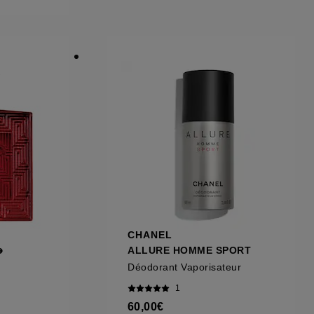
ous pouvez personnaliser vos choix concernant
cepter". Sephora pourra associer les
 personnelles collectées ou générées lors
ccepter". Voous pouvez à tout moment choisir
uez
ici
.
CHANEL
e
ALLURE HOMME SPORT
Déodorant Vaporisateur
1
60,00€