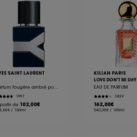
VES SAINT LAURENT
KILIAN PARIS
LOVE DON'T BE SHY
Parfum fougère ambré pour homme
EAU DE PARFUM
1997
3829
102,00€
162,00€
partir de
5,00€
/
100ml
540,00€
/
100ml