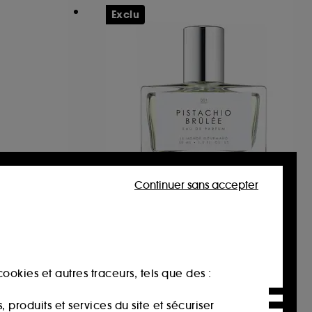
Exclu
Continuer sans accepter
UEZ
LE MONDE GOURMAND
Pistachio Brûlée
Eau de Parfum Boisée Florale Poudrée format voyage
Eau de Parfum
24
32,00€
ookies et autres traceurs, tels que des :
106,67€
/
100ml
produits et services du site et sécuriser