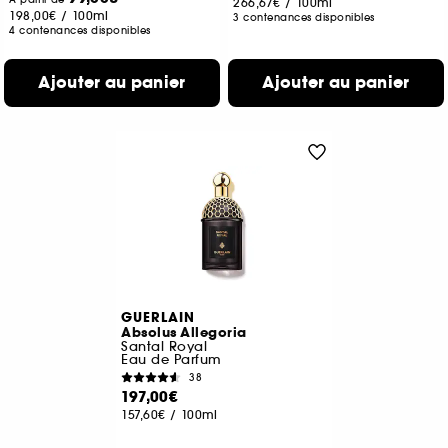
266,67€
/
100ml
198,00€
/
100ml
3 contenances disponibles
4 contenances disponibles
Ajouter au panier
Ajouter au panier
GUERLAIN
Absolus Allegoria
Santal Royal
Eau de Parfum
38
197,00€
157,60€
/
100ml