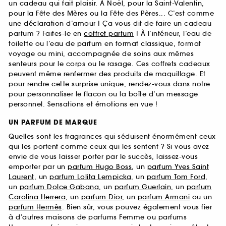
un cadeau qui fait plaisir. À Noël, pour la Saint-Valentin,
pour la Fête des Mères ou la Fête des Pères... C’est comme
une déclaration d’amour ! Ça vous dit de faire un cadeau
parfum ? Faites-le en
coffret parfum
! À l’intérieur, l’eau de
toilette ou l’eau de parfum en format classique, format
voyage ou mini, accompagnée de soins aux mêmes
senteurs pour le corps ou le rasage. Ces coffrets cadeaux
peuvent même renfermer des produits de maquillage. Et
pour rendre cette surprise unique, rendez-vous dans notre
pour personnaliser le flacon ou la boîte d’un message
personnel. Sensations et émotions en vue !
UN PARFUM DE MARQUE
Quelles sont les fragrances qui séduisent énormément ceux
qui les portent comme ceux qui les sentent ? Si vous avez
envie de vous laisser porter par le succès, laissez-vous
emporter par un
parfum Hugo Boss
, un
parfum Yves Saint
Laurent
, un
parfum Lolita Lempicka
, un
parfum Tom Ford
,
un
parfum Dolce Gabana
, un
parfum Guerlain
, un
parfum
Carolina Herrera
, un
parfum Dior
, un
parfum Armani
ou un
parfum Hermès
. Bien sûr, vous pouvez également vous fier
à d’autres maisons de parfums Femme ou parfums