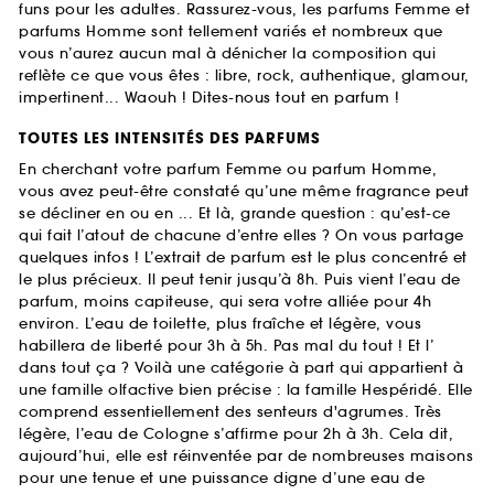
funs pour les adultes. Rassurez-vous, les parfums Femme et
parfums Homme sont tellement variés et nombreux que
vous n’aurez aucun mal à dénicher la composition qui
reflète ce que vous êtes : libre, rock, authentique, glamour,
impertinent... Waouh ! Dites-nous tout en parfum !
TOUTES LES INTENSITÉS DES PARFUMS
En cherchant votre parfum Femme ou parfum Homme,
vous avez peut-être constaté qu’une même fragrance peut
se décliner en ou en ... Et là, grande question : qu’est-ce
qui fait l’atout de chacune d’entre elles ? On vous partage
quelques infos ! L’extrait de parfum est le plus concentré et
le plus précieux. Il peut tenir jusqu’à 8h. Puis vient l’eau de
parfum, moins capiteuse, qui sera votre alliée pour 4h
environ. L’eau de toilette, plus fraîche et légère, vous
habillera de liberté pour 3h à 5h. Pas mal du tout ! Et l’
dans tout ça ? Voilà une catégorie à part qui appartient à
une famille olfactive bien précise : la famille Hespéridé. Elle
comprend essentiellement des senteurs d'agrumes. Très
légère, l’eau de Cologne s’affirme pour 2h à 3h. Cela dit,
aujourd’hui, elle est réinventée par de nombreuses maisons
pour une tenue et une puissance digne d’une eau de