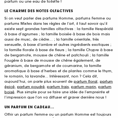
parfum ou une eau de toilette !
LE CHARME DES NOTES OLFACTIVES
Si on veut parler des parfums Homme, parfums Femme ou
parfums Mixtes dans les règles de l’art, il faut savoir qu’il
existe sept grandes familles olfactives : la famille Hespéridé
à base d’agrumes ; la famille boisée à base de bois mais
aussi de musc, de cèdre... ; la famille orientale, très
sensuelle, à base d’ambre et autres ingrédients exotiques ;
la famille florale à base de fleurs ; la famille Chypre à base
de bergamote, mousse de chêne et patchouli ; la famille
Fougère à base de mousse de chêne également, de
géranium, de bergamote et de coumarine, la famille
aromatique à base d’herbes et de plantes comme le thym,
le romarin, la lavande... Intéressant, non ? Cela dit,
aujourd’hui, on parle plus souvent de
parfum floral
,
parfum
épicé
,
parfum poudré
,
parfum frais
,
parfum marin
,
parfum
boisé
. Plus simple pour se faire une idée de l’empreinte et
l’impression que l’on va diffuser et graver derrière nous !
UN PARFUM EN CADEAU...
Offrir un parfum Femme ou un parfum Homme est toujours