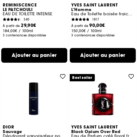
REMINISCENCE
YVES SAINT LAURENT
LE PATCHOULI
L'Homme
EAU DE TOILETTE INTENSE
Eau de Toilette boisée fraiche pour homme
340
1817
29,90€
90,00€
À partir de
À partir de
184,00€
/
100ml
150,00€
/
100ml
3 contenances disponibles
3 contenances disponibles
Ajouter au panier
Ajouter au panier
Best seller
DIOR
YVES SAINT LAURENT
Sauvage
Black Opium Over Red
Déodorant vaporisateur pour homme
Eau de Parfum café floral fruité pour femme