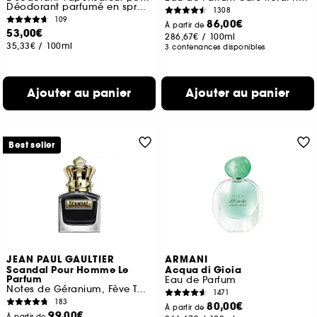
Déodorant parfumé en spray 150 ml
1308
109
86,00€
À partir de
53,00€
286,67€
/
100ml
35,33€
/
100ml
3 contenances disponibles
Ajouter au panier
Ajouter au panier
Best seller
JEAN PAUL GAULTIER
ARMANI
Scandal Pour Homme Le
Acqua di Gioia
Parfum
Eau de Parfum
Notes de Géranium, Fève Tonka, Bois de Santal
1471
183
80,00€
À partir de
99,00€
À partir de