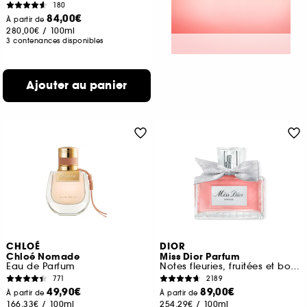
180
84,00€
À partir de
280,00€
/
100ml
3 contenances disponibles
Ajouter au panier
CHLOÉ
DIOR
Chloé Nomade
Miss Dior Parfum
Eau de Parfum
Notes fleuries, fruitées et boisées intenses
771
2189
49,90€
89,00€
À partir de
À partir de
166,33€
/
100ml
254,29€
/
100ml