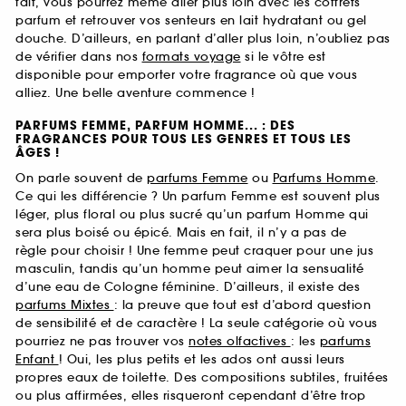
fait, vous pourrez même aller plus loin avec les coffrets
parfum et retrouver vos senteurs en lait hydratant ou gel
douche. D’ailleurs, en parlant d’aller plus loin, n’oubliez pas
de vérifier dans nos
formats voyage
si le vôtre est
disponible pour emporter votre fragrance où que vous
alliez. Une belle aventure commence !
PARFUMS FEMME, PARFUM HOMME... : DES
FRAGRANCES POUR TOUS LES GENRES ET TOUS LES
ÂGES !
On parle souvent de
parfums Femme
ou
Parfums Homme
.
Ce qui les différencie ? Un parfum Femme est souvent plus
léger, plus floral ou plus sucré qu’un parfum Homme qui
sera plus boisé ou épicé. Mais en fait, il n’y a pas de
règle pour choisir ! Une femme peut craquer pour une jus
masculin, tandis qu’un homme peut aimer la sensualité
d’une eau de Cologne féminine. D’ailleurs, il existe des
parfums Mixtes
: la preuve que tout est d’abord question
de sensibilité et de caractère ! La seule catégorie où vous
pourriez ne pas trouver vos
notes olfactives
: les
parfums
Enfant
! Oui, les plus petits et les ados ont aussi leurs
propres eaux de toilette. Des compositions subtiles, fruitées
ou plus affirmées, elles risqueront cependant d’être trop