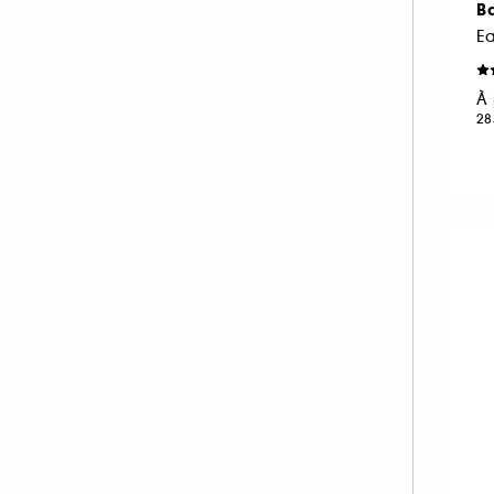
B
NEOM ORGANICS LONDON (4)
E
NINA RICCI (16)
NUXE (12)
À 
28
ONLY THE BRAVE (1)
OUAI (6)
PENHALIGON'S (59)
PHLUR (26)
PRADA (27)
RABANNE FRAGRANCES (55)
RARE BEAUTY (17)
REMINISCENCE (17)
RITUALS (26)
ROCHAS (26)
SALT AND STONE (4)
SERGE LUTENS (22)