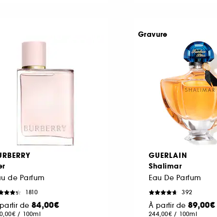
Gravure
URBERRY
GUERLAIN
er
Shalimar
au de Parfum
Eau De Parfum
1810
392
84,00€
89,00€
partir de
À partir de
0,00€
/
100ml
244,00€
/
100ml