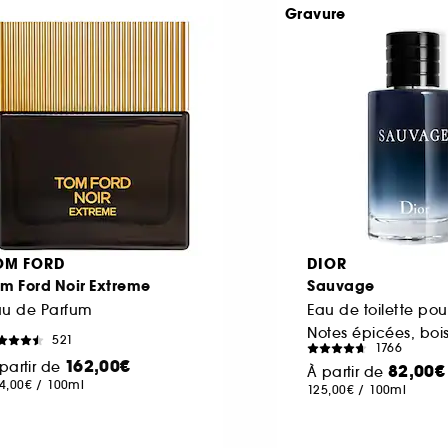
Gravure
OM FORD
DIOR
m Ford Noir Extreme
Sauvage
au de Parfum
Eau de toilette p
521
1766
162,00€
partir de
82,00€
À partir de
4,00€
/
100ml
125,00€
/
100ml