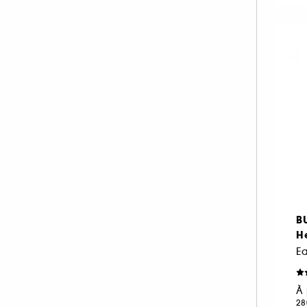
FENTY FRAGRANCE (1)
FENTY HAIR (1)
FENTY SKIN (3)
FLORAL STREET (1)
GISOU (12)
GIVENCHY (61)
GLOSSIER (15)
GUCCI (59)
GUERLAIN (97)
GUY LAROCHE (4)
HAIR RITUEL BY SISLEY (1)
B
H
HERMÈS (100)
E
HOLLISTER (14)
HUDA BEAUTY (1)
À 
HUGO BOSS (40)
28