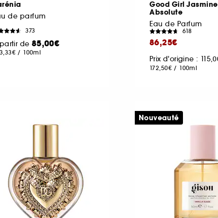
arénia
Good Girl Jasmine
Absolute
au de parfum
Eau de Parfum
373
618
86,25€
85,00€
partir de
3,33€
/
100ml
Prix d'origine : 115,
172,50€
/
100ml
Nouveauté