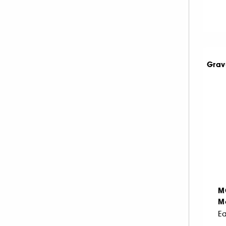
IKKS (22)
ISSEY MIYAKE (20)
JACADI (1)
JACADI (15)
Grav
JEAN PAUL GAULTIER (42)
JIMMY CHOO (26)
JO MALONE LONDON (64)
JULIETTE HAS A GUN (33)
KAYALI (42)
KENZO (29)
KÉRASTASE (1)
KIEHL'S SINCE 1851 (1)
M
KILIAN PARIS (43)
M
L'ARTISAN PARFUMEUR (61)
Ea
LACOSTE (23)