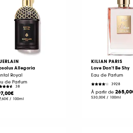
UERLAIN
KILIAN PARIS
solus Allegoria
Love Don't Be Shy
ntal Royal
Eau de Parfum
au de Parfum
3928
38
265,00
À partir de
97,00€
530,00€
/
100ml
7,60€
/
100ml