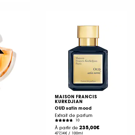
MAISON FRANCIS
KURKDJIAN
OUD satin mood
Extrait de parfum
10
235,00€
À partir de
477,14€
/
100ml