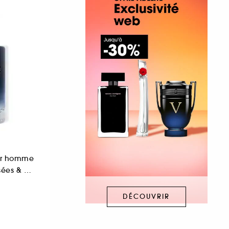
our homme
Notes épicées, boisées & ambrées
DÉCOUVRIR