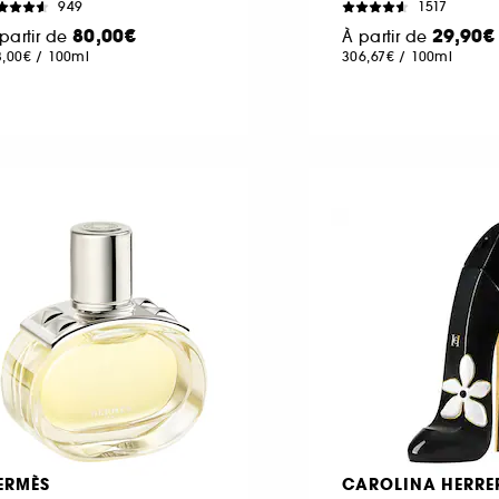
949
1517
80,00€
29,90€
partir de
À partir de
3,00€
/
100ml
306,67€
/
100ml
ERMÈS
CAROLINA HERRE