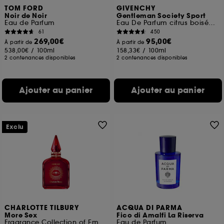
TOM FORD
GIVENCHY
Noir de Noir
Gentleman Society Sport
Eau de Parfum
Eau De Parfum citrus boisée florale pour homme
61
450
269,00€
95,00€
À partir de
À partir de
538,00€
/
100ml
158,33€
/
100ml
2 contenances disponibles
2 contenances disponibles
Ajouter au panier
Ajouter au panier
Exclu
CHARLOTTE TILBURY
ACQUA DI PARMA
More Sex
Fico di Amalfi La Riserva
Fragrance Collection of Emotions
Eau de Parfum