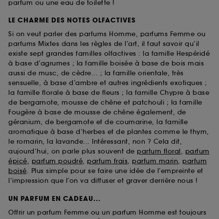
parfum ou une eau de toilette !
LE CHARME DES NOTES OLFACTIVES
Si on veut parler des parfums Homme, parfums Femme ou
parfums Mixtes dans les règles de l’art, il faut savoir qu’il
existe sept grandes familles olfactives : la famille Hespéridé
à base d’agrumes ; la famille boisée à base de bois mais
aussi de musc, de cèdre... ; la famille orientale, très
sensuelle, à base d’ambre et autres ingrédients exotiques ;
la famille florale à base de fleurs ; la famille Chypre à base
de bergamote, mousse de chêne et patchouli ; la famille
Fougère à base de mousse de chêne également, de
géranium, de bergamote et de coumarine, la famille
aromatique à base d’herbes et de plantes comme le thym,
le romarin, la lavande... Intéressant, non ? Cela dit,
aujourd’hui, on parle plus souvent de
parfum floral
,
parfum
épicé
,
parfum poudré
,
parfum frais
,
parfum marin
,
parfum
boisé
. Plus simple pour se faire une idée de l’empreinte et
l’impression que l’on va diffuser et graver derrière nous !
UN PARFUM EN CADEAU...
Offrir un parfum Femme ou un parfum Homme est toujours