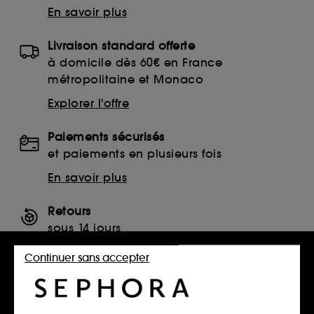
En savoir plus
Livraison standard offerte
à domicile dès 60€ en France
métropolitaine et Monaco
Explorer l'offre
Paiements sécurisés
et paiements en plusieurs fois
En savoir plus
Retours
sous 14 jours
Retourner mon article
Continuer sans accepter
SERVICES, CONTACT ET CONDITIONS DES OFFRES