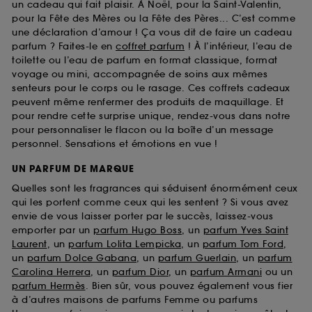
un cadeau qui fait plaisir. À Noël, pour la Saint-Valentin,
pour la Fête des Mères ou la Fête des Pères... C’est comme
une déclaration d’amour ! Ça vous dit de faire un cadeau
parfum ? Faites-le en
coffret parfum
! À l’intérieur, l’eau de
toilette ou l’eau de parfum en format classique, format
voyage ou mini, accompagnée de soins aux mêmes
senteurs pour le corps ou le rasage. Ces coffrets cadeaux
peuvent même renfermer des produits de maquillage. Et
pour rendre cette surprise unique, rendez-vous dans notre
pour personnaliser le flacon ou la boîte d’un message
personnel. Sensations et émotions en vue !
UN PARFUM DE MARQUE
Quelles sont les fragrances qui séduisent énormément ceux
qui les portent comme ceux qui les sentent ? Si vous avez
envie de vous laisser porter par le succès, laissez-vous
emporter par un
parfum Hugo Boss
, un
parfum Yves Saint
Laurent
, un
parfum Lolita Lempicka
, un
parfum Tom Ford
,
un
parfum Dolce Gabana
, un
parfum Guerlain
, un
parfum
Carolina Herrera
, un
parfum Dior
, un
parfum Armani
ou un
parfum Hermès
. Bien sûr, vous pouvez également vous fier
à d’autres maisons de parfums Femme ou parfums