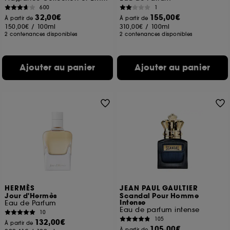
600
1
32,00€
155,00€
À partir de
À partir de
150,00€
/
100ml
310,00€
/
100ml
2 contenances disponibles
2 contenances disponibles
Ajouter au panier
Ajouter au panier
HERMÈS
JEAN PAUL GAULTIER
Jour d'Hermès
Scandal Pour Homme
Intense
Eau de Parfum
Eau de parfum intense
10
105
132,00€
À partir de
105,00€
À partir de