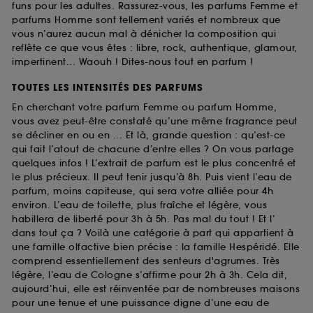
funs pour les adultes. Rassurez-vous, les parfums Femme et
parfums Homme sont tellement variés et nombreux que
vous n’aurez aucun mal à dénicher la composition qui
reflète ce que vous êtes : libre, rock, authentique, glamour,
impertinent... Waouh ! Dites-nous tout en parfum !
TOUTES LES INTENSITÉS DES PARFUMS
En cherchant votre parfum Femme ou parfum Homme,
vous avez peut-être constaté qu’une même fragrance peut
se décliner en ou en ... Et là, grande question : qu’est-ce
qui fait l’atout de chacune d’entre elles ? On vous partage
quelques infos ! L’extrait de parfum est le plus concentré et
le plus précieux. Il peut tenir jusqu’à 8h. Puis vient l’eau de
parfum, moins capiteuse, qui sera votre alliée pour 4h
environ. L’eau de toilette, plus fraîche et légère, vous
habillera de liberté pour 3h à 5h. Pas mal du tout ! Et l’
dans tout ça ? Voilà une catégorie à part qui appartient à
une famille olfactive bien précise : la famille Hespéridé. Elle
comprend essentiellement des senteurs d'agrumes. Très
légère, l’eau de Cologne s’affirme pour 2h à 3h. Cela dit,
aujourd’hui, elle est réinventée par de nombreuses maisons
pour une tenue et une puissance digne d’une eau de