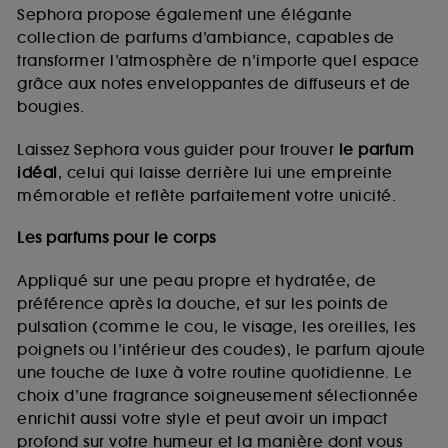
de vous plaire via des publicités, y compris sur des
Sephora propose également une élégante
sites tiers et sur les réseaux sociaux, sur la base
collection de parfums d’ambiance, capables de
des pages que vous avez consultées, de votre
transformer l’atmosphère de n’importe quel espace
navigation, et de l'historique de vos interactions.
grâce aux notes enveloppantes de diffuseurs et de
Cookies de mesure d’audience :
ils nous
bougies.
permettent de réaliser des statistiques de
fréquentation et de navigation sur notre site afin
Laissez Sephora vous guider pour trouver
le parfum
d’en améliorer la performance.
idéal
, celui qui laisse derrière lui une empreinte
Cookies de sécurisation des paiements en ligne :
mémorable et reflète parfaitement votre unicité.
ils nous permettent de lutter notamment contre les
fraudes aux moyens de paiement et les
Les parfums pour le corps
usurpations d’identité.
Appliqué sur une peau propre et hydratée, de
Cookies fonctionnels :
il s’agit de cookies
préférence après la douche, et sur les points de
permettant l’affichage et/ou la fourniture de
pulsation (comme le cou, le visage, les oreilles, les
certaines fonctionnalités du site, tel que les
cookies d’authentification qui sont utilisés afin de
poignets ou l’intérieur des coudes), le parfum ajoute
vous faire bénéficier de l’authentification
une touche de luxe à votre routine quotidienne. Le
prolongée vous permettant d’accéder à votre
choix d’une fragrance soigneusement sélectionnée
compte lors de votre prochaine visite sur le site
enrichit aussi votre style et peut avoir un impact
sans saisir à nouveau votre identifiant et mot de
profond sur votre humeur et la manière dont vous
passe.