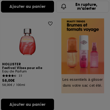
En rupture,
Ajouter au panier
m’alerter
HOLLISTER
Festival Vibes pour elle
Eau de Parfum
23
Les essentiels à glisser
58,00€
58,00€
/
100ml
dans votre sac cet été.
Ajouter au panier