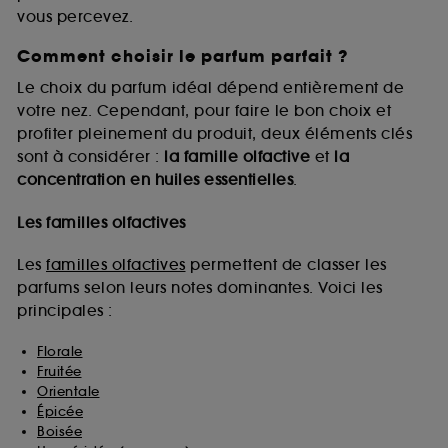
vous percevez.
Comment choisir le parfum parfait ?
A l'exception des cookies techniques, le dépôt et la
lecture de ces traceurs requiert votre accord. Vous
Le choix du parfum idéal dépend entièrement de
pouvez personnaliser vos choix concernant le dépôt
votre nez. Cependant, pour faire le bon choix et
de ces cookies grâce au bouton "personnaliser mes
profiter pleinement du produit, deux éléments clés
choix" ci-dessous ou décider de "tout accepter".
sont à considérer :
la famille olfactive
et
la
Sephora pourra associer les informations de
concentration en huiles essentielles
.
navigation collectées par ces Cookies, pour les
finalités acceptées, avec les données personnelles
collectées ou générées lors de votre activité en ligne
Les familles olfactives
ou en magasin. Pour refuser tous les cookies, cliques
sur "continuer sans accepter". Voous pouvez à tout
Les
familles olfactives
permettent de classer les
moment choisir de retirer votrte consentement. Si vous
parfums selon leurs notes dominantes. Voici les
souhaitez obtenir plus d'information sur les cookies
principales :
utilisés,
cliquez
ici
.
Florale
Fruitée
Orientale
Épicée
Boisée