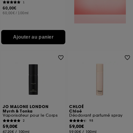
1
60,00€
60,00€
/
100ml
Ajouter au panier
JO MALONE LONDON
CHLOÉ
Myrrh & Tonka
Chloé
Vaporisateur pour le Corps
Déodorant parfumé spray
2
98
59,00€
59,00€
47,20€
/
100ml
59,00€
/
100ml