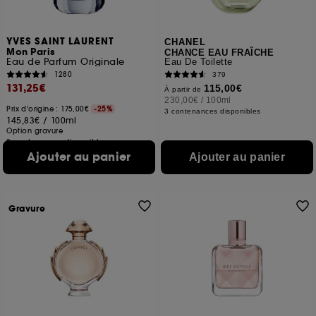
YVES SAINT LAURENT
CHANEL
Mon Paris
CHANCE EAU FRAÎCHE
Eau de Parfum Originale
Eau De Toilette
1280
379
131,25€
115,00€
À partir de
230,00€
/
100ml
Prix d'origine : 175,00€
-25%
3 contenances disponibles
145,83€
/
100ml
Option gravure
2 contenances disponibles
Ajouter au panier
Ajouter au panier
Gravure