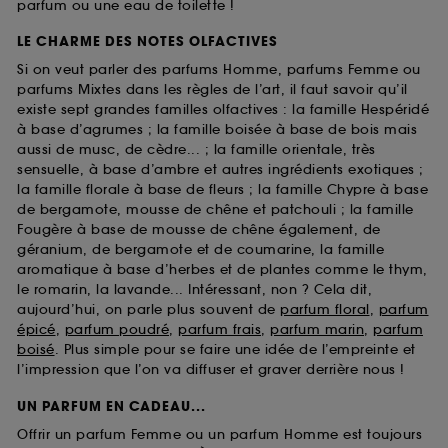
parfum ou une eau de toilette !
LE CHARME DES NOTES OLFACTIVES
Si on veut parler des parfums Homme, parfums Femme ou
parfums Mixtes dans les règles de l’art, il faut savoir qu’il
existe sept grandes familles olfactives : la famille Hespéridé
à base d’agrumes ; la famille boisée à base de bois mais
aussi de musc, de cèdre... ; la famille orientale, très
sensuelle, à base d’ambre et autres ingrédients exotiques ;
la famille florale à base de fleurs ; la famille Chypre à base
de bergamote, mousse de chêne et patchouli ; la famille
Fougère à base de mousse de chêne également, de
géranium, de bergamote et de coumarine, la famille
aromatique à base d’herbes et de plantes comme le thym,
le romarin, la lavande... Intéressant, non ? Cela dit,
aujourd’hui, on parle plus souvent de
parfum floral
,
parfum
épicé
,
parfum poudré
,
parfum frais
,
parfum marin
,
parfum
boisé
. Plus simple pour se faire une idée de l’empreinte et
l’impression que l’on va diffuser et graver derrière nous !
UN PARFUM EN CADEAU...
Offrir un parfum Femme ou un parfum Homme est toujours