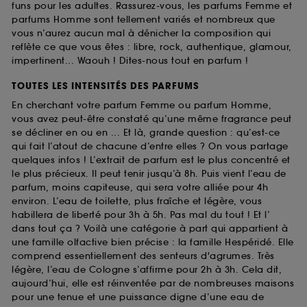
funs pour les adultes. Rassurez-vous, les parfums Femme et
parfums Homme sont tellement variés et nombreux que
vous n’aurez aucun mal à dénicher la composition qui
reflète ce que vous êtes : libre, rock, authentique, glamour,
impertinent... Waouh ! Dites-nous tout en parfum !
TOUTES LES INTENSITÉS DES PARFUMS
En cherchant votre parfum Femme ou parfum Homme,
vous avez peut-être constaté qu’une même fragrance peut
se décliner en ou en ... Et là, grande question : qu’est-ce
qui fait l’atout de chacune d’entre elles ? On vous partage
quelques infos ! L’extrait de parfum est le plus concentré et
le plus précieux. Il peut tenir jusqu’à 8h. Puis vient l’eau de
parfum, moins capiteuse, qui sera votre alliée pour 4h
environ. L’eau de toilette, plus fraîche et légère, vous
habillera de liberté pour 3h à 5h. Pas mal du tout ! Et l’
dans tout ça ? Voilà une catégorie à part qui appartient à
une famille olfactive bien précise : la famille Hespéridé. Elle
comprend essentiellement des senteurs d'agrumes. Très
légère, l’eau de Cologne s’affirme pour 2h à 3h. Cela dit,
aujourd’hui, elle est réinventée par de nombreuses maisons
pour une tenue et une puissance digne d’une eau de