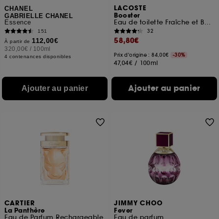
LACOSTE
CHANEL
Booster
GABRIELLE CHANEL
Eau de toilette Fraîche et Boisée
Essence
32
151
58,80€
112,00€
À partir de
320,00€
/
100ml
Prix d'origine : 84,00€
-30%
4 contenances disponibles
47,04€
/
100ml
Ajouter au panier
Ajouter au panier
CARTIER
JIMMY CHOO
La Panthère
Fever
Eau de Parfum Rechargeable
Eau de parfum