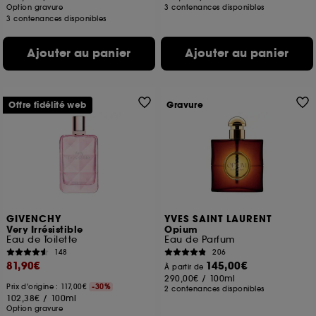
Option gravure
3 contenances disponibles
3 contenances disponibles
Ajouter au panier
Ajouter au panier
Offre fidélité web
Gravure
GIVENCHY
YVES SAINT LAURENT
Very Irrésistible
Opium
Eau de Toilette
Eau de Parfum
148
206
81,90€
145,00€
À partir de
290,00€
/
100ml
Prix d'origine : 117,00€
-30%
2 contenances disponibles
102,38€
/
100ml
Option gravure