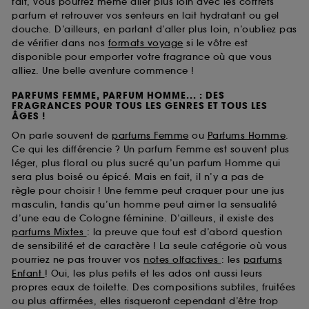
fait, vous pourrez même aller plus loin avec les coffrets
parfum et retrouver vos senteurs en lait hydratant ou gel
douche. D’ailleurs, en parlant d’aller plus loin, n’oubliez pas
de vérifier dans nos
formats voyage
si le vôtre est
disponible pour emporter votre fragrance où que vous
alliez. Une belle aventure commence !
PARFUMS FEMME, PARFUM HOMME... : DES
FRAGRANCES POUR TOUS LES GENRES ET TOUS LES
ÂGES !
On parle souvent de
parfums Femme
ou
Parfums Homme
.
Ce qui les différencie ? Un parfum Femme est souvent plus
léger, plus floral ou plus sucré qu’un parfum Homme qui
sera plus boisé ou épicé. Mais en fait, il n’y a pas de
règle pour choisir ! Une femme peut craquer pour une jus
masculin, tandis qu’un homme peut aimer la sensualité
d’une eau de Cologne féminine. D’ailleurs, il existe des
parfums Mixtes
: la preuve que tout est d’abord question
de sensibilité et de caractère ! La seule catégorie où vous
pourriez ne pas trouver vos
notes olfactives
: les
parfums
Enfant
! Oui, les plus petits et les ados ont aussi leurs
propres eaux de toilette. Des compositions subtiles, fruitées
ou plus affirmées, elles risqueront cependant d’être trop