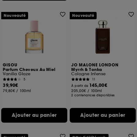
Nouveauté
Nouveauté
GISOU
JO MALONE LONDON
Parfum Cheveux Au Miel
Myrrh & Tonka
Vanilla Glaze
Cologne Intense
5
11
39,90€
145,00€
À partir de
79,80€
/
100ml
205,00€
/
100ml
2 contenances disponibles
Ajouter au panier
Ajouter au panier