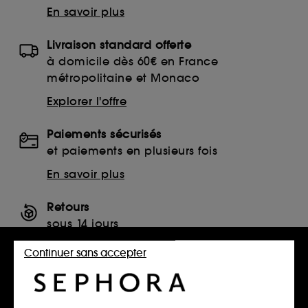
En savoir plus
Livraison standard offerte
à domicile dès 60€ en France
métropolitaine et Monaco
Explorer l'offre
Paiements sécurisés
et paiements en plusieurs fois
En savoir plus
Retours
sous 14 jours
Retourner mon article
Continuer sans accepter
SERVICES, CONTACT ET CONDITIONS DES OFFRES