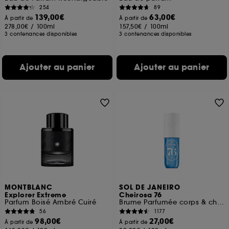
254
89
139,00€
63,00€
À partir de
À partir de
278,00€
/
100ml
157,50€
/
100ml
3 contenances disponibles
3 contenances disponibles
Ajouter au panier
Ajouter au panier
MONTBLANC
SOL DE JANEIRO
Explorer Extreme
Cheirosa 76
Parfum Boisé Ambré Cuiré
Brume Parfumée corps & cheveux
56
1177
98,00€
27,00€
À partir de
À partir de