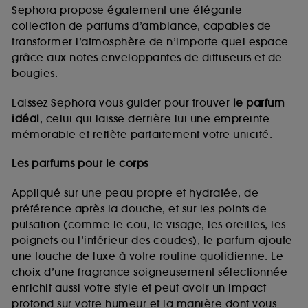
de vous plaire via des publicités, y compris sur des
Sephora propose également une élégante
sites tiers et sur les réseaux sociaux, sur la base
collection de parfums d’ambiance, capables de
des pages que vous avez consultées, de votre
transformer l’atmosphère de n’importe quel espace
navigation, et de l'historique de vos interactions.
grâce aux notes enveloppantes de diffuseurs et de
Cookies de mesure d’audience :
ils nous
bougies.
permettent de réaliser des statistiques de
fréquentation et de navigation sur notre site afin
Laissez Sephora vous guider pour trouver
le parfum
d’en améliorer la performance.
idéal
, celui qui laisse derrière lui une empreinte
Cookies de sécurisation des paiements en ligne :
mémorable et reflète parfaitement votre unicité.
ils nous permettent de lutter notamment contre les
fraudes aux moyens de paiement et les
Les parfums pour le corps
usurpations d’identité.
Appliqué sur une peau propre et hydratée, de
Cookies fonctionnels :
il s’agit de cookies
préférence après la douche, et sur les points de
permettant l’affichage et/ou la fourniture de
pulsation (comme le cou, le visage, les oreilles, les
certaines fonctionnalités du site, tel que les
cookies d’authentification qui sont utilisés afin de
poignets ou l’intérieur des coudes), le parfum ajoute
vous faire bénéficier de l’authentification
une touche de luxe à votre routine quotidienne. Le
prolongée vous permettant d’accéder à votre
choix d’une fragrance soigneusement sélectionnée
compte lors de votre prochaine visite sur le site
enrichit aussi votre style et peut avoir un impact
sans saisir à nouveau votre identifiant et mot de
profond sur votre humeur et la manière dont vous
passe.