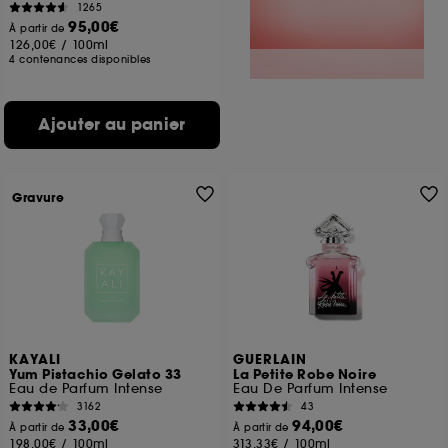
1265
95,00€
À partir de
126,00€
/
100ml
4 contenances disponibles
Ajouter au panier
Gravure
KAYALI
GUERLAIN
Yum Pistachio Gelato 33
La Petite Robe Noire
Eau de Parfum Intense
Eau De Parfum Intense
3162
43
33,00€
94,00€
À partir de
À partir de
198,00€
/
100ml
313,33€
/
100ml