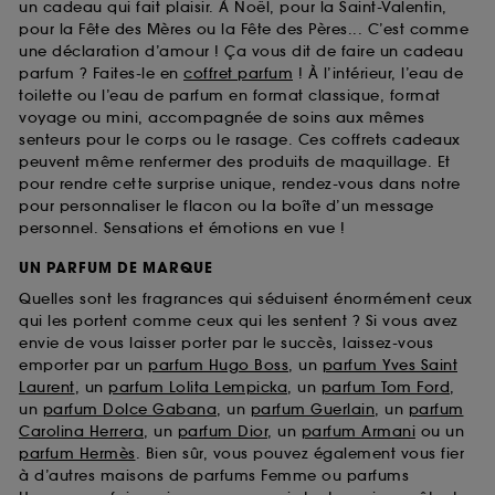
un cadeau qui fait plaisir. À Noël, pour la Saint-Valentin,
pour la Fête des Mères ou la Fête des Pères... C’est comme
une déclaration d’amour ! Ça vous dit de faire un cadeau
parfum ? Faites-le en
coffret parfum
! À l’intérieur, l’eau de
toilette ou l’eau de parfum en format classique, format
voyage ou mini, accompagnée de soins aux mêmes
senteurs pour le corps ou le rasage. Ces coffrets cadeaux
peuvent même renfermer des produits de maquillage. Et
pour rendre cette surprise unique, rendez-vous dans notre
pour personnaliser le flacon ou la boîte d’un message
personnel. Sensations et émotions en vue !
UN PARFUM DE MARQUE
Quelles sont les fragrances qui séduisent énormément ceux
qui les portent comme ceux qui les sentent ? Si vous avez
envie de vous laisser porter par le succès, laissez-vous
emporter par un
parfum Hugo Boss
, un
parfum Yves Saint
Laurent
, un
parfum Lolita Lempicka
, un
parfum Tom Ford
,
un
parfum Dolce Gabana
, un
parfum Guerlain
, un
parfum
Carolina Herrera
, un
parfum Dior
, un
parfum Armani
ou un
parfum Hermès
. Bien sûr, vous pouvez également vous fier
à d’autres maisons de parfums Femme ou parfums