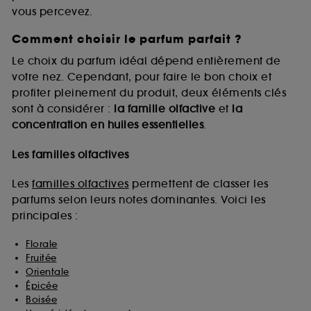
vous percevez.
Comment choisir le parfum parfait ?
A l'exception des cookies techniques, le dépôt et la
lecture de ces traceurs requiert votre accord. Vous
Le choix du parfum idéal dépend entièrement de
pouvez personnaliser vos choix concernant le dépôt
votre nez. Cependant, pour faire le bon choix et
de ces cookies grâce au bouton "personnaliser mes
profiter pleinement du produit, deux éléments clés
choix" ci-dessous ou décider de "tout accepter".
sont à considérer :
la famille olfactive
et
la
Sephora pourra associer les informations de
concentration en huiles essentielles
.
navigation collectées par ces Cookies, pour les
finalités acceptées, avec les données personnelles
collectées ou générées lors de votre activité en ligne
Les familles olfactives
ou en magasin. Pour refuser tous les cookies, cliques
sur "continuer sans accepter". Voous pouvez à tout
Les
familles olfactives
permettent de classer les
moment choisir de retirer votrte consentement. Si vous
parfums selon leurs notes dominantes. Voici les
souhaitez obtenir plus d'information sur les cookies
principales :
utilisés,
cliquez
ici
.
Florale
Fruitée
Orientale
Épicée
Boisée