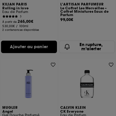
KILIAN PARIS
L'ARTISAN PARFUMEUR
Rolling in love
Le Coffret Les Merveilles –
Coffret Miniatures Eaux de
Eau de Parfum
Parfum
3
99,00€
265,00€
À partir de
530,00€
/
100ml
2 contenances disponibles
En rupture,
Ajouter au panier
m’alerter
MUGLER
CALVIN KLEIN
Angel
CK Everyone
Gel Douche Parfumé
Eau de Parfum