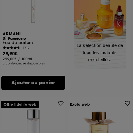
ARMANI
Sì Passione
Eau de parfum
La sélection beauté de
1517
tous les instants
29,90€
299,00€
/
100ml
ensoleillés.
5 contenances disponibles
Ajouter au panier
Offre fidélité web
Exclu web