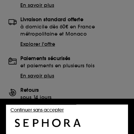
En savoir plus
Livraison standard offerte
à domicile dès 60€ en France
métropolitaine et Monaco
Explorer l'offre
Paiements sécurisés
et paiements en plusieurs fois
En savoir plus
Retours
sous 14 jours
Retourner mon article
Continuer sans accepter
SERVICES, CONTACT ET CONDITIONS DES OFFRES