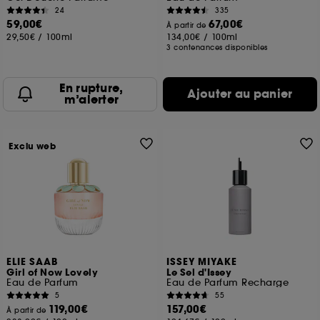
24
335
59,00€
67,00€
À partir de
29,50€
/
100ml
134,00€
/
100ml
3 contenances disponibles
En rupture,
Ajouter au panier
m’alerter
Exclu web
ELIE SAAB
ISSEY MIYAKE
Girl of Now Lovely
Le Sel d'Issey
Eau de Parfum
Eau de Parfum Recharge
5
55
119,00€
157,00€
À partir de