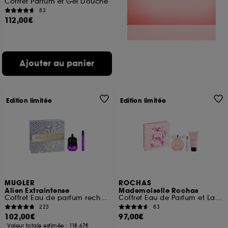
Coffret Parfum et Gel Douche
83
112,00€
Ajouter au panier
Edition limitée
Edition limitée
MUGLER
ROCHAS
Alien Extraintense
Mademoiselle Rochas
Coffret Eau de parfum rechargeable pour femme
Coffret Eau de Parfum et Lait Corps
223
83
102,00€
97,00€
Valeur totale estimée :
118,67€