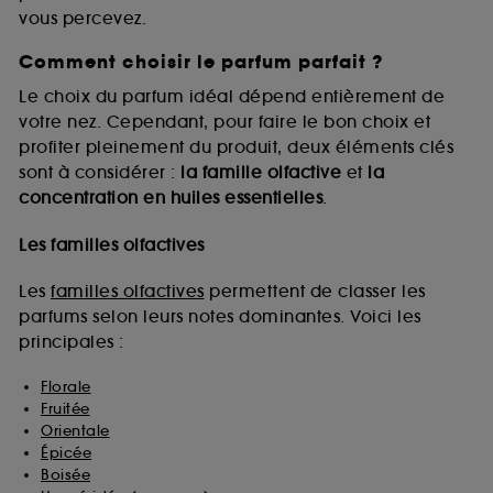
vous percevez.
Comment choisir le parfum parfait ?
A l'exception des cookies techniques, le dépôt et la
lecture de ces traceurs requiert votre accord. Vous
Le choix du parfum idéal dépend entièrement de
pouvez personnaliser vos choix concernant le dépôt
votre nez. Cependant, pour faire le bon choix et
de ces cookies grâce au bouton "personnaliser mes
profiter pleinement du produit, deux éléments clés
choix" ci-dessous ou décider de "tout accepter".
sont à considérer :
la famille olfactive
et
la
Sephora pourra associer les informations de
concentration en huiles essentielles
.
navigation collectées par ces Cookies, pour les
finalités acceptées, avec les données personnelles
collectées ou générées lors de votre activité en ligne
Les familles olfactives
ou en magasin. Pour refuser tous les cookies, cliques
sur "continuer sans accepter". Voous pouvez à tout
Les
familles olfactives
permettent de classer les
moment choisir de retirer votrte consentement. Si vous
parfums selon leurs notes dominantes. Voici les
souhaitez obtenir plus d'information sur les cookies
principales :
utilisés,
cliquez
ici
.
Florale
Fruitée
Orientale
Épicée
Boisée