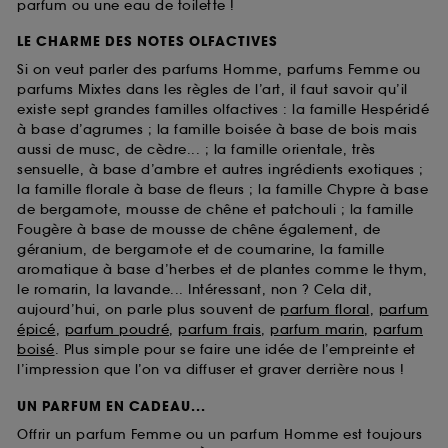
parfum ou une eau de toilette !
LE CHARME DES NOTES OLFACTIVES
Si on veut parler des parfums Homme, parfums Femme ou
parfums Mixtes dans les règles de l’art, il faut savoir qu’il
existe sept grandes familles olfactives : la famille Hespéridé
à base d’agrumes ; la famille boisée à base de bois mais
aussi de musc, de cèdre... ; la famille orientale, très
sensuelle, à base d’ambre et autres ingrédients exotiques ;
la famille florale à base de fleurs ; la famille Chypre à base
de bergamote, mousse de chêne et patchouli ; la famille
Fougère à base de mousse de chêne également, de
géranium, de bergamote et de coumarine, la famille
aromatique à base d’herbes et de plantes comme le thym,
le romarin, la lavande... Intéressant, non ? Cela dit,
aujourd’hui, on parle plus souvent de
parfum floral
,
parfum
épicé
,
parfum poudré
,
parfum frais
,
parfum marin
,
parfum
boisé
. Plus simple pour se faire une idée de l’empreinte et
l’impression que l’on va diffuser et graver derrière nous !
UN PARFUM EN CADEAU...
Offrir un parfum Femme ou un parfum Homme est toujours