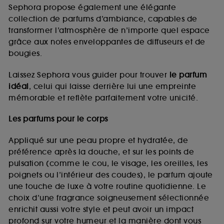
de vous plaire via des publicités, y compris sur des
Sephora propose également une élégante
sites tiers et sur les réseaux sociaux, sur la base
collection de parfums d’ambiance, capables de
des pages que vous avez consultées, de votre
transformer l’atmosphère de n’importe quel espace
navigation, et de l'historique de vos interactions.
grâce aux notes enveloppantes de diffuseurs et de
Cookies de mesure d’audience :
ils nous
bougies.
permettent de réaliser des statistiques de
fréquentation et de navigation sur notre site afin
Laissez Sephora vous guider pour trouver
le parfum
d’en améliorer la performance.
idéal
, celui qui laisse derrière lui une empreinte
Cookies de sécurisation des paiements en ligne :
mémorable et reflète parfaitement votre unicité.
ils nous permettent de lutter notamment contre les
fraudes aux moyens de paiement et les
Les parfums pour le corps
usurpations d’identité.
Appliqué sur une peau propre et hydratée, de
Cookies fonctionnels :
il s’agit de cookies
préférence après la douche, et sur les points de
permettant l’affichage et/ou la fourniture de
pulsation (comme le cou, le visage, les oreilles, les
certaines fonctionnalités du site, tel que les
cookies d’authentification qui sont utilisés afin de
poignets ou l’intérieur des coudes), le parfum ajoute
vous faire bénéficier de l’authentification
une touche de luxe à votre routine quotidienne. Le
prolongée vous permettant d’accéder à votre
choix d’une fragrance soigneusement sélectionnée
compte lors de votre prochaine visite sur le site
enrichit aussi votre style et peut avoir un impact
sans saisir à nouveau votre identifiant et mot de
profond sur votre humeur et la manière dont vous
passe.