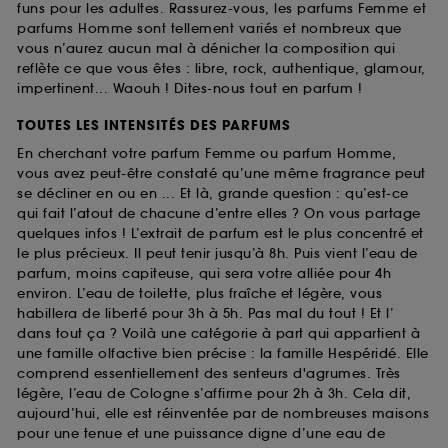
funs pour les adultes. Rassurez-vous, les parfums Femme et
parfums Homme sont tellement variés et nombreux que
vous n’aurez aucun mal à dénicher la composition qui
reflète ce que vous êtes : libre, rock, authentique, glamour,
impertinent... Waouh ! Dites-nous tout en parfum !
TOUTES LES INTENSITÉS DES PARFUMS
En cherchant votre parfum Femme ou parfum Homme,
vous avez peut-être constaté qu’une même fragrance peut
se décliner en ou en ... Et là, grande question : qu’est-ce
qui fait l’atout de chacune d’entre elles ? On vous partage
quelques infos ! L’extrait de parfum est le plus concentré et
le plus précieux. Il peut tenir jusqu’à 8h. Puis vient l’eau de
parfum, moins capiteuse, qui sera votre alliée pour 4h
environ. L’eau de toilette, plus fraîche et légère, vous
habillera de liberté pour 3h à 5h. Pas mal du tout ! Et l’
dans tout ça ? Voilà une catégorie à part qui appartient à
une famille olfactive bien précise : la famille Hespéridé. Elle
comprend essentiellement des senteurs d'agrumes. Très
légère, l’eau de Cologne s’affirme pour 2h à 3h. Cela dit,
aujourd’hui, elle est réinventée par de nombreuses maisons
pour une tenue et une puissance digne d’une eau de