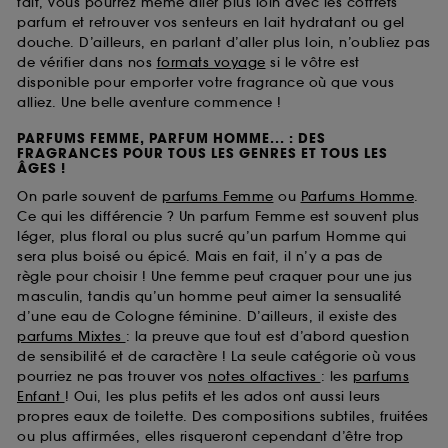
fait, vous pourrez même aller plus loin avec les coffrets
parfum et retrouver vos senteurs en lait hydratant ou gel
douche. D’ailleurs, en parlant d’aller plus loin, n’oubliez pas
de vérifier dans nos
formats voyage
si le vôtre est
disponible pour emporter votre fragrance où que vous
alliez. Une belle aventure commence !
PARFUMS FEMME, PARFUM HOMME... : DES
FRAGRANCES POUR TOUS LES GENRES ET TOUS LES
ÂGES !
On parle souvent de
parfums Femme
ou
Parfums Homme
.
Ce qui les différencie ? Un parfum Femme est souvent plus
léger, plus floral ou plus sucré qu’un parfum Homme qui
sera plus boisé ou épicé. Mais en fait, il n’y a pas de
règle pour choisir ! Une femme peut craquer pour une jus
masculin, tandis qu’un homme peut aimer la sensualité
d’une eau de Cologne féminine. D’ailleurs, il existe des
parfums Mixtes
: la preuve que tout est d’abord question
de sensibilité et de caractère ! La seule catégorie où vous
pourriez ne pas trouver vos
notes olfactives
: les
parfums
Enfant
! Oui, les plus petits et les ados ont aussi leurs
propres eaux de toilette. Des compositions subtiles, fruitées
ou plus affirmées, elles risqueront cependant d’être trop