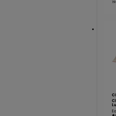
19
NEOM ORGANICS LONDON (4)
NINA RICCI (16)
NUXE (12)
ONLY THE BRAVE (1)
OUAI (6)
PENHALIGON'S (59)
PHLUR (26)
PRADA (27)
RABANNE FRAGRANCES (55)
RARE BEAUTY (17)
REMINISCENCE (17)
RITUALS (26)
C
ROCHAS (25)
C
L
SALT AND STONE (4)
E
SERGE LUTENS (22)