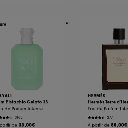
ôt et la lecture de ces traceurs requiert votre accord. V
ure
rsonnaliser mes choix" ci-dessous ou décider de "tout ac
s Cookies, pour les finalités acceptées, avec les données
ur refuser tous les cookies, cliques sur "continuer sans a
tez obtenir plus d'information sur les cookies utilisés,
cliq
AYALI
HERMÈS
um Pistachio Gelato 33
Hermès Terre d'He
u de Parfum Intense
3160
277
33,00€
88,00€
partir de
À partir de