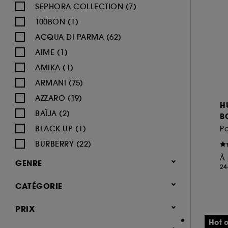
SEPHORA COLLECTION (7)
100BON (1)
ACQUA DI PARMA (62)
AIME (1)
AMIKA (1)
ARMANI (75)
AZZARO (19)
H
BAÏJA (2)
BO
BLACK UP (1)
Pa
BURBERRY (22)
À 
BVLGARI (12)
GENRE
24
BY ROSIE JANE (3)
Femme (1377)
CATÉGORIE
CACHAREL (24)
Homme (544)
CALVIN KLEIN (20)
Parfum
PRIX
Mixte (493)
CAROLINA HERRERA (21)
Jusqu'à -30% sur une sélection de
Hot o
Enfant (40)