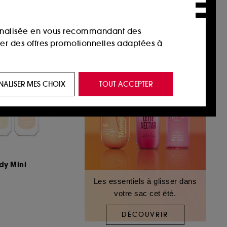
sonnalisée en vous recommandant des
ser des offres promotionnelles adaptées à
 de vous plaire via des publicités, y compris
NALISER MES CHOIX
TOUT ACCEPTER
e navigation, et de l'historique de vos
 de navigation sur notre site afin d’en
 les fraudes aux moyens de paiement et les
y Mini
Les essentiels à glisser dans
votre sac cet été.
nctionnalités du site, tel que les cookies
us permettant d’accéder à votre compte lors
DÉCOUVRIR