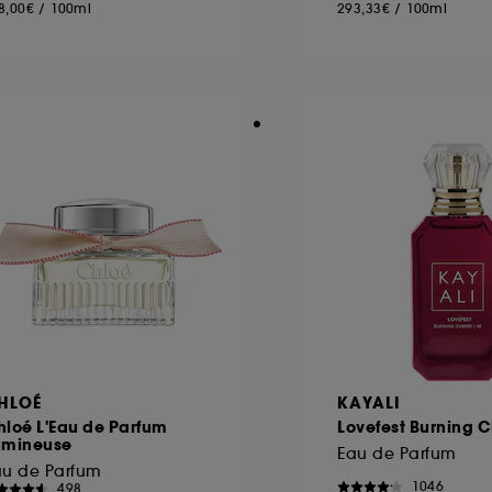
8,00€
/
100ml
293,33€
/
100ml
HLOÉ
KAYALI
hloé L'Eau de Parfum
Lovefest Burning C
umineuse
Eau de Parfum
au de Parfum
1046
498