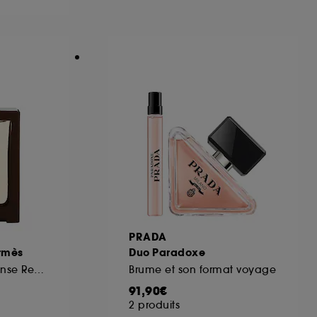
ous pouvez personnaliser vos choix concernant
cepter". Sephora pourra associer les
 personnelles collectées ou générées lors
ccepter". Voous pouvez à tout moment choisir
uez
ici
.
PRADA
rmès
Duo Paradoxe
Eau de Parfum Intense Rechargeable
Brume et son format voyage
91,90€
2 produits