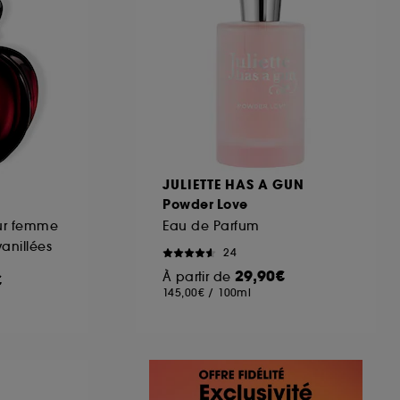
JULIETTE HAS A GUN
Powder Love
ur femme
Eau de Parfum
vanillées
24
29,90€
À partir de
€
145,00€
/
100ml