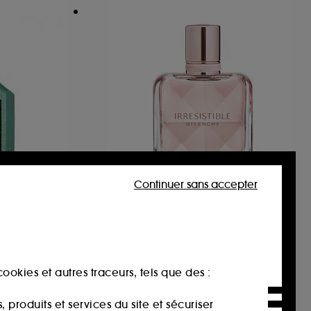
Continuer sans accepter
GIVENCHY
asmine
Irresistible
Eau de Parfum pour femme
22
87,00€
À partir de
ookies et autres traceurs, tels que des :
248,57€
/
100ml
00€
-30%
produits et services du site et sécuriser