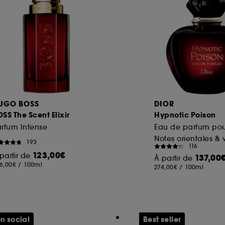
UGO BOSS
DIOR
SS The Scent Elixir
Hypnotic Poison
rfum Intense
Eau de parfum po
Notes orientales & 
193
116
123,00€
partir de
137,00
À partir de
6,00€
/
100ml
274,00€
/
100ml
n social
Best seller