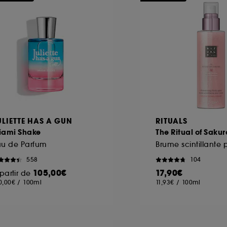
ULIETTE HAS A GUN
RITUALS
iami Shake
The Ritual of Sakur
au de Parfum
558
104
105,00€
17,90€
partir de
0,00€
/
100ml
11,93€
/
100ml