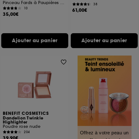
Pinceau Fards à Paupières Ombreur
38
10
61,00€
35,00€
Ajouter au panier
Ajouter au panier
BENEFIT COSMETICS
Dandelion Twinkle
Highlighter
Poudre rose nude
204
Offrez à votre peau un
39,90€