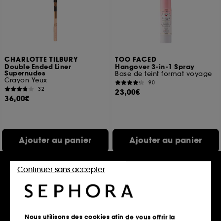
CHARLOTTE TILBURY
TOO FACED
Double Ended Liner
Hangover 3-in-1 Spray
Supernudes
Base de teint format voyage
Crayon Yeux
90
32
23,00€
36,00€
Ajouter au panier
Ajouter au panier
Continuer sans accepter
Nous utilisons des cookies afin de vous offrir la