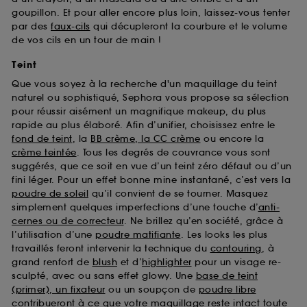
goupillon. Et pour aller encore plus loin, laissez-vous tenter
par des
faux-cils
qui décupleront la courbure et le volume
de vos cils en un tour de main !
Teint
Que vous soyez à la recherche d'un maquillage du teint
naturel ou sophistiqué, Sephora vous propose sa sélection
pour réussir aisément un magnifique makeup, du plus
rapide au plus élaboré. Afin d’unifier, choisissez entre le
fond de teint
, la
BB crème, la CC crème
ou encore la
crème teintée
. Tous les degrés de couvrance vous sont
suggérés, que ce soit en vue d’un teint zéro défaut ou d’un
fini léger. Pour un effet bonne mine instantané, c’est vers la
poudre de soleil
qu’il convient de se tourner. Masquez
simplement quelques imperfections d’une touche d’
anti-
cernes ou de correcteur
. Ne brillez qu’en société, grâce à
l’utilisation d’une
poudre matifiante
. Les looks les plus
travaillés feront intervenir la technique du
contouring
, à
grand renfort de
blush
et d’
highlighter
pour un visage re-
sculpté, avec ou sans effet glowy. Une
base de teint
(primer), un fixateur
ou un soupçon de
poudre libre
contribueront à ce que votre maquillage reste intact toute