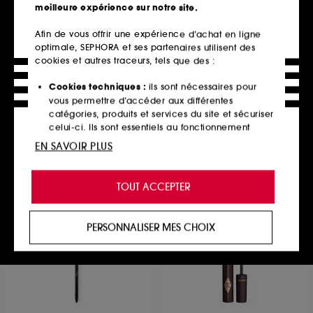
meilleure expérience sur notre site.
Afin de vous offrir une expérience d’achat en ligne
optimale, SEPHORA et ses partenaires utilisent des
HOURGLASS
BENEFIT COSMETICS
Illusion Priming Moisturizer
Rollin' with Benetint
cookies et autres traceurs, tels que des :
Base de teint
Coffret de Noël blush liquide et gloss à lèvres
106
26
Cookies techniques :
ils sont nécessaires pour
71,00€
42,00€
vous permettre d’accéder aux différentes
catégories, produits et services du site et sécuriser
celui-ci. Ils sont essentiels au fonctionnement
technique du site et ne peuvent être désactivés.
EN SAVOIR PLUS
Ajouter au panier
Ajouter au panier
Cookies de personnalisation :
ils nous permettent
de vous offrir une expérience enrichie et
TOUT ACCEPTER
personnalisée en vous recommandant des
produits, des services et des contenus qui
répondent au mieux à vos préférences, et de vous
PERSONNALISER MES CHOIX
proposer des offres promotionnelles adaptées à
votre profil.
Cookies réseaux sociaux et publicité :
ils sont
utilisés pour vous présenter du contenu susceptible
de vous plaire via des publicités, y compris sur des
sites tiers et sur les réseaux sociaux, sur la base