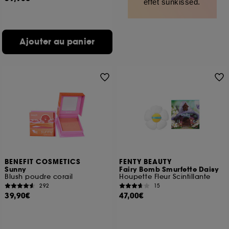
effet sunkissed.
Ajouter au panier
BENEFIT COSMETICS
FENTY BEAUTY
Sunny
Fairy Bomb Smurfette Daisy
Blush poudre corail
Houpette Fleur Scintillante
292
15
39,90€
47,00€