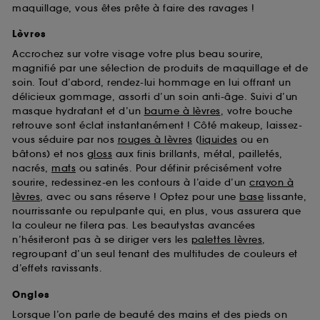
maquillage, vous êtes prête à faire des ravages !
Lèvres
Accrochez sur votre visage votre plus beau sourire,
magnifié par une sélection de produits de maquillage et de
soin. Tout d’abord, rendez-lui hommage en lui offrant un
délicieux gommage, assorti d’un soin anti-âge. Suivi d’un
masque hydratant et d’un
baume à lèvres
, votre bouche
retrouve sont éclat instantanément ! Côté makeup, laissez-
vous séduire par nos
rouges à lèvres
(
liquides
ou en
bâtons) et nos
gloss
aux finis brillants, métal, pailletés,
nacrés,
mats
ou satinés. Pour définir précisément votre
sourire, redessinez-en les contours à l’aide d’un
crayon à
lèvres
, avec ou sans réserve ! Optez pour une
base
lissante,
nourrissante ou repulpante qui, en plus, vous assurera que
la couleur ne filera pas. Les beautystas avancées
n’hésiteront pas à se diriger vers les
palettes lèvres
,
regroupant d’un seul tenant des multitudes de couleurs et
d’effets ravissants.
Ongles
Lorsque l’on parle de beauté des mains et des pieds on