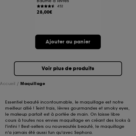
Baume à lèvres
452
28,00€
A l'exception des cookies techniques, le dépôt et la
lecture de ces traceurs requiert votre accord. Vous
pouvez personnaliser vos choix concernant le dépôt
de ces cookies grâce au bouton "personnaliser mes
choix" ci-dessous ou décider de "tout accepter".
Ajouter au panier
Sephora pourra associer les informations de
navigation collectées par ces Cookies, pour les
finalités acceptées, avec les données personnelles
collectées ou générées lors de votre activité en ligne
ou en magasin. Pour refuser tous les cookies, cliques
Voir plus de produits
sur "continuer sans accepter". Voous pouvez à tout
moment choisir de retirer votrte consentement. Si vous
souhaitez obtenir plus d'information sur les cookies
Accueil
Maquillage
utilisés,
cliquez
ici
.
Essentiel beauté incontournable, le maquillage est notre
meilleur allié ! Teint frais, lèvres gourmandes et smoky eyes,
le makeup parfait est à portée de main. On laisse libre
cours à toutes nos envies maquillage en créant des looks à
l'infini ! Best-sellers ou nouveautés beauté, le maquillage
n'a jamais été aussi fun qu'avec Sephora.