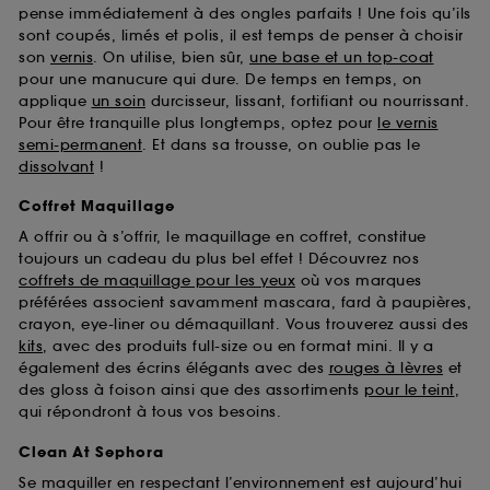
pense immédiatement à des ongles parfaits ! Une fois qu’ils
sont coupés, limés et polis, il est temps de penser à choisir
son
vernis
. On utilise, bien sûr,
une base et un top-coat
pour une manucure qui dure. De temps en temps, on
applique
un soin
durcisseur, lissant, fortifiant ou nourrissant.
Pour être tranquille plus longtemps, optez pour
le vernis
semi-permanent
. Et dans sa trousse, on oublie pas le
dissolvant
!
Coffret Maquillage
A offrir ou à s’offrir, le maquillage en coffret, constitue
toujours un cadeau du plus bel effet ! Découvrez nos
coffrets de maquillage pour les yeux
où vos marques
préférées associent savamment mascara, fard à paupières,
crayon, eye-liner ou démaquillant. Vous trouverez aussi des
kits
, avec des produits full-size ou en format mini. Il y a
également des écrins élégants avec des
rouges à lèvres
et
des gloss à foison ainsi que des assortiments
pour le teint
,
qui répondront à tous vos besoins.
Clean At Sephora
Se maquiller en respectant l’environnement est aujourd’hui