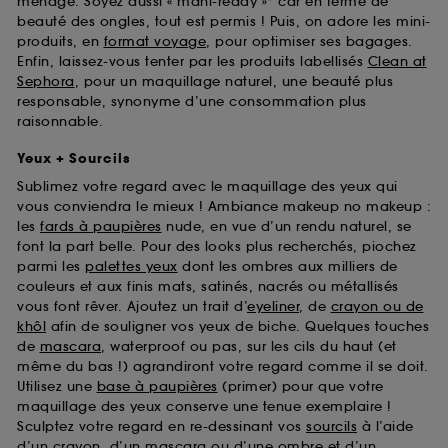
ménage. Soyez aussi « mani-ready »* car en terme de
beauté des ongles, tout est permis ! Puis, on adore les mini-
produits, en
format voyage
, pour optimiser ses bagages.
Enfin, laissez-vous tenter par les produits labellisés
Clean at
Sephora
, pour un maquillage naturel, une beauté plus
responsable, synonyme d’une consommation plus
raisonnable.
Yeux + Sourcils
Sublimez votre regard avec le maquillage des yeux qui
vous conviendra le mieux ! Ambiance makeup no makeup :
les
fards à paupières
nude, en vue d’un rendu naturel, se
font la part belle. Pour des looks plus recherchés, piochez
parmi les
palettes yeux
dont les ombres aux milliers de
couleurs et aux finis mats, satinés, nacrés ou métallisés
vous font rêver. Ajoutez un trait d’
eyeliner
, de
crayon ou de
khôl
afin de souligner vos yeux de biche. Quelques touches
de
mascara
, waterproof ou pas, sur les cils du haut (et
même du bas !) agrandiront votre regard comme il se doit.
Utilisez une
base à paupières
(primer) pour que votre
maquillage des yeux conserve une tenue exemplaire !
Sculptez votre regard en re-dessinant vos
sourcils
à l’aide
d’un crayon, d’un mascara ou d’une ombre et d’un