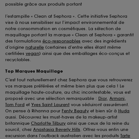
possible grâce aux produits portant
l’estampille « Clean at Sephora ». Cette initiative Sephora
vise à nous sensibiliser sur l’impact environnemental de
notre consommation en cosmétiques. La sélection de
maquillage portant la marque « Clean at Sephora » garantit
des formulations
éco-responsables
avec des ingrédients
d’origine
naturelle
(certaines d’entre elles étant même
certifiées
vegan
) ainsi que des emballages éco-conçus et
recyclables.
Top Marques Maquillage
C’est tout naturellement chez Sephora que vous retrouverez
vos marques préférées et même bien plus que cela ! Le
maquillage haute-couture, au chic incontestable, vous est
proposé avec une sélection remarquable :
Dior
,
Armani
,
Tom Ford
et
Yves Saint Laurent
vous séduiront assurément.
On pense à Rihanna pour
Fenty Beauty
et bien sûr à
Huda
aussi. Découvrez les must-haves de la makeup-artist
britannique
Charlotte Tilbury
ainsi que ceux de la reine du
sourcil, chez
Anastasia Beverly Hills
. Offrez-vous enfin une
excursion dans l’outback australien avec les produits
Tarte