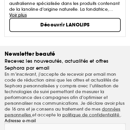
australienne spécialisée dans les produits contenant
de la lanoline d'origine naturelle. La fondatrice,
Kirsten Carriol devait prendre l’avion lorsqu’elle s’est
Voir plus
rendu compte qu’elle n’avait pas de baume à
Découvrir LANOLIPS
lèvres...
Newsletter beauté
Recevez les nouveautés, actualités et offres
Sephora par email
En m’inscrivant, j’accepte de recevoir par email mon
code de réduction ainsi que les offres et actualités de
Sephora personnalisées y compris avec l’utilisation de
technologies de suivi permettant de mesurer la
performance des campagnes afin d'optimiser et
personnaliser nos communications. Je déclare avoir plus
de 16 ans et je consens au traitement de mes
données
personnelles
et accepte la
politique de confidentialité
.
Adresse e-mail