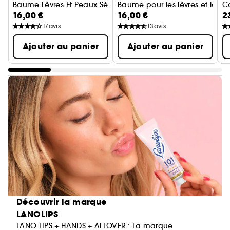
Baume Lèvres Et Peaux Sèches Pastèque
Baume pour les lèvres et la p
C
16,00 €
16,00 €
2
Li
17
avis
13
avis
Ajouter au panier
Ajouter au panier
Découvrir la marque
LANOLIPS
LANO LIPS + HANDS + ALLOVER : La marque