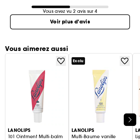
Vous avez vu 2 avis sur 4
Voir plus d'avis
Vous aimerez aussi
Exclu
Ignorer le carrousel produits
LANOLIPS
LANOLIPS
L
101 Ointment Multi-balm
Multi-Baume vanille
Li