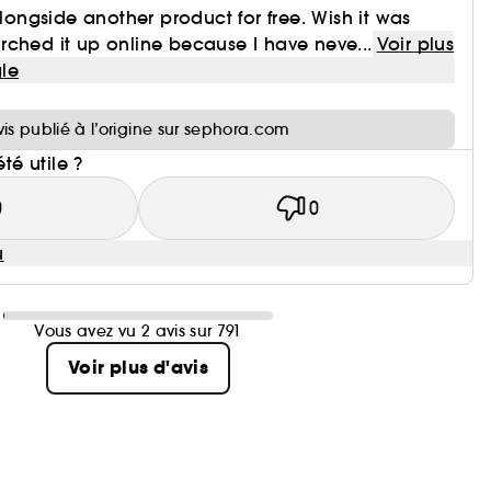
alongside another product for free. Wish it was
ched it up online because I have neve...
Voir plus
le
i
vis publié à l’origine sur sephora.com
été utile ?
0
0
u
Vous avez vu 2 avis sur 791
Voir plus d'avis