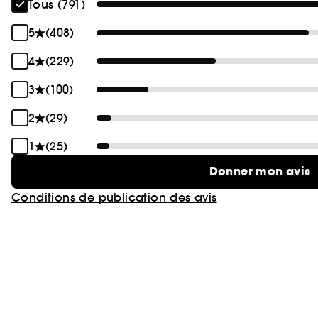
Tous (791)
5
(408)
4
(229)
3
(100)
2
(29)
1
(25)
Donner mon avis
Conditions de publication des avis