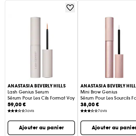
Ignorer le carrousel produits
ANASTASIA BEVERLY HILLS
ANASTASIA BEVERLY HILL
Lash Genius Serum
Mini Brow Genius
Sérum Pour Les Cils Format Voyage
Sérum Pour Les Sourcils 
59,00 €
38,00 €
3
avis
7
avis
Ajouter au panier
Ajouter au panie