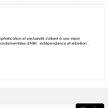
stication et exclusivité s’allient à une vision
s fondamentales d’ABH : indépendance et rébellion
t état d’esprit incarne à la fois leur parcours personnel et
e d’émancipation et de liberté.