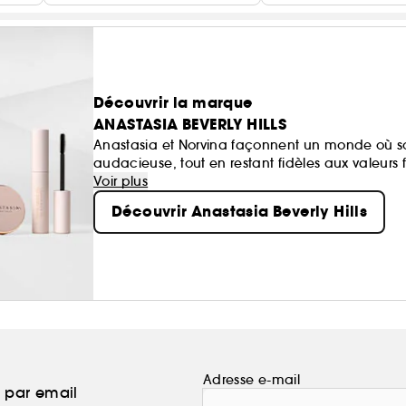
Découvrir la marque
ANASTASIA BEVERLY HILLS
Anastasia et Norvina façonnent un monde où sophi
audacieuse, tout en restant fidèles aux valeur
créative. Alors qu’ABH se tourne vers l’avenir, ce
Voir plus
l’évolution de la marque en un véritable symbol
Découvrir Anastasia Beverly Hills
Adresse e-mail
a par email