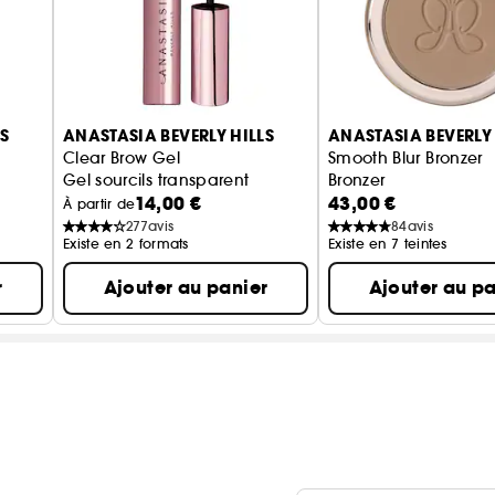
S
ANASTASIA BEVERLY HILLS
ANASTASIA BEVERLY 
Clear Brow Gel
Smooth Blur Bronzer
Gel sourcils transparent
Bronzer
14,00 €
43,00 €
À partir de
277
avis
84
avis
Existe en 2 formats
Existe en 7 teintes
r
Ajouter au panier
Ajouter au pa