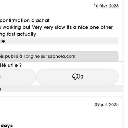
10 févr. 2026
 confirmation d'achat
its working but Very very slow its a nice one other
ng fast actually
le
i
vis publié à l’origine sur sephora.com
été utile ?
0
0
u
09 juil. 2025
n days