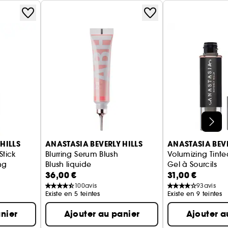
HILLS
ANASTASIA BEVERLY HILLS
ANASTASIA BEVE
Stick
Blurring Serum Blush
Volumizing Tinte
ng
Blush liquide
Gel à Sourcils
36,00 €
31,00 €
100
avis
93
avis
Existe en 5 teintes
Existe en 9 teintes
nier
Ajouter au panier
Ajouter a