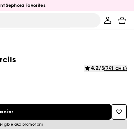
ent Sephora Favorites
rcils
4.2
/5
(791 avis)
panier
éligible aux promotions