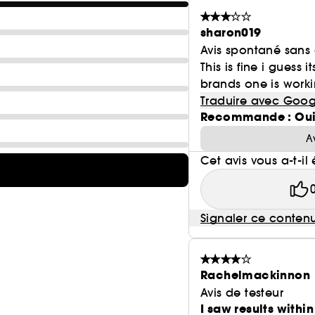
sharon019
Avis spontané sans
This is fine i guess 
brands one is worki
Traduire avec Goog
Recommande : Ou
A
Cet avis vous a-t-il 
Signaler ce conten
Rachelmackinnon
Avis de testeur
I saw results withi