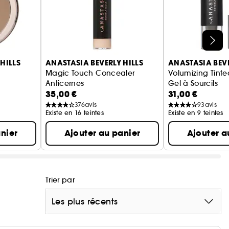
HILLS
ANASTASIA BEVERLY HILLS
ANASTASIA BEVE
Magic Touch Concealer
Volumizing Tinte
Anticernes
Gel à Sourcils
35,00 €
31,00 €
376
avis
93
avis
Existe en 16 teintes
Existe en 9 teintes
nier
Ajouter au panier
Ajouter a
Trier par
Les plus récents