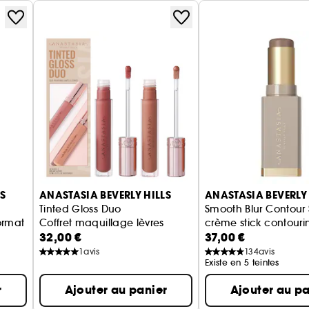
S
ANASTASIA BEVERLY HILLS
ANASTASIA BEVERLY 
Tinted Gloss Duo
Smooth Blur Contour 
Format Voyage
Coffret maquillage lèvres
crème stick contouri
32,00 €
37,00 €
1
avis
134
avis
Existe en 5 teintes
r
Ajouter au panier
Ajouter au pa