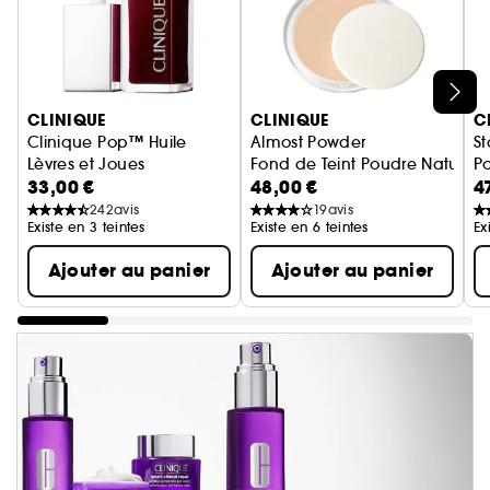
Ignorer le carrousel produits
CLINIQUE
CLINIQUE
C
Clinique Pop™ Huile
Almost Powder
S
Lèvres et Joues
Fond de Teint Poudre Naturel S
P
33,00 €
48,00 €
4
Huile pour Lèvres et Joues
242
avis
19
avis
Existe en 3 teintes
Existe en 6 teintes
Ex
Ajouter au panier
Ajouter au panier