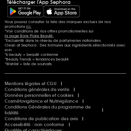
Télécharger l’App Sephora
Vous pouvez consulter la liste des marques exclues de nos
Mentions additionnelles
promotions
ici.
*Voir conditions de nos offres promotionnelles sur
la page Bons Plans Beauté.
*Exclusivité dans le réseau de parfumeries nationales.
Clean at Sephora : Des formules aux ingrédients sélectionnés avec
soin
*k-beauty = beauté coréenne
*Beauty Trends = tendances beauté
*Wishlist = liste de souhaits
Mentions légales et CGU
Conditions générales de vente
Données personnelles et cookies
Cosmétovigilance et Nutrivigilance
Conditions Générales du programme de
fidélité
Conditions de publication des avis
Accessibilité : non conforme
Qualités et caractéristiques