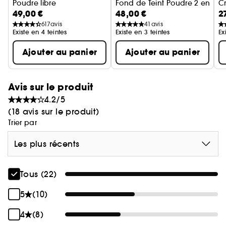
Poudre libre
Fond de Teint Poudre 2 en 1
C
49,00 €
48,00 €
2
617
avis
41
avis
Existe en 4 teintes
Existe en 3 teintes
Ex
Ajouter au panier
Ajouter au panier
Avis sur le produit
4.2/5
(18 avis sur le produit)
Trier par
Les plus récents
Tous (22)
5
(10)
4
(8)