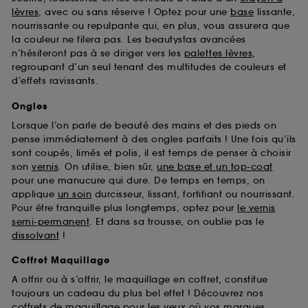
Sephora pourra associer les informations de
lèvres
, avec ou sans réserve ! Optez pour une
base
lissante,
navigation collectées par ces Cookies, pour les
nourrissante ou repulpante qui, en plus, vous assurera que
finalités acceptées, avec les données personnelles
la couleur ne filera pas. Les beautystas avancées
collectées ou générées lors de votre activité en ligne
n’hésiteront pas à se diriger vers les
palettes lèvres
,
ou en magasin. Pour refuser tous les cookies, cliques
regroupant d’un seul tenant des multitudes de couleurs et
sur "continuer sans accepter". Voous pouvez à tout
d’effets ravissants.
moment choisir de retirer votrte consentement. Si vous
souhaitez obtenir plus d'information sur les cookies
Ongles
utilisés,
cliquez
ici
.
Lorsque l’on parle de beauté des mains et des pieds on
pense immédiatement à des ongles parfaits ! Une fois qu’ils
sont coupés, limés et polis, il est temps de penser à choisir
son
vernis
. On utilise, bien sûr,
une base et un top-coat
pour une manucure qui dure. De temps en temps, on
applique
un soin
durcisseur, lissant, fortifiant ou nourrissant.
Pour être tranquille plus longtemps, optez pour
le vernis
semi-permanent
. Et dans sa trousse, on oublie pas le
dissolvant
!
Coffret Maquillage
A offrir ou à s’offrir, le maquillage en coffret, constitue
toujours un cadeau du plus bel effet ! Découvrez nos
coffrets de maquillage pour les yeux
où vos marques