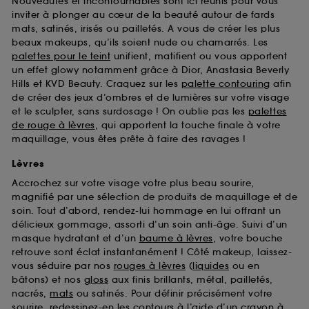
Nouveautés et incontournables sont ici réunis pour vous
d’en améliorer la performance.
inviter à plonger au cœur de la beauté autour de fards
mats, satinés, irisés ou pailletés. A vous de créer les plus
Cookies de sécurisation des paiements en ligne :
beaux makeups, qu’ils soient nude ou chamarrés. Les
ils nous permettent de lutter notamment contre les
fraudes aux moyens de paiement et les
palettes pour le teint
unifient, matifient ou vous apportent
usurpations d’identité.
un effet glowy notamment grâce à Dior, Anastasia Beverly
Hills et KVD Beauty. Craquez sur les
palette contouring
afin
Cookies fonctionnels :
il s’agit de cookies
de créer des jeux d’ombres et de lumières sur votre visage
permettant l’affichage et/ou la fourniture de
et le sculpter, sans surdosage ! On oublie pas les
palettes
certaines fonctionnalités du site, tel que les
de rouge à lèvres
, qui apportent la touche finale à votre
cookies d’authentification qui sont utilisés afin de
maquillage, vous êtes prête à faire des ravages !
vous faire bénéficier de l’authentification
prolongée vous permettant d’accéder à votre
Lèvres
compte lors de votre prochaine visite sur le site
Accrochez sur votre visage votre plus beau sourire,
sans saisir à nouveau votre identifiant et mot de
magnifié par une sélection de produits de maquillage et de
passe.
soin. Tout d’abord, rendez-lui hommage en lui offrant un
délicieux gommage, assorti d’un soin anti-âge. Suivi d’un
masque hydratant et d’un
baume à lèvres
, votre bouche
A l'exception des cookies techniques, le dépôt et la
retrouve sont éclat instantanément ! Côté makeup, laissez-
lecture de ces traceurs requiert votre accord. Vous
vous séduire par nos
rouges à lèvres
(
liquides
ou en
pouvez personnaliser vos choix concernant le dépôt
bâtons) et nos
gloss
aux finis brillants, métal, pailletés,
de ces cookies grâce au bouton "personnaliser mes
nacrés,
mats
ou satinés. Pour définir précisément votre
choix" ci-dessous ou décider de "tout accepter".
sourire, redessinez-en les contours à l’aide d’un
crayon à