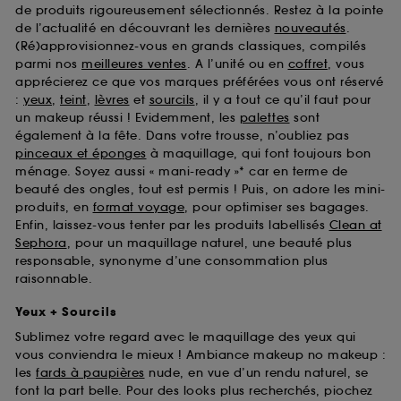
de produits rigoureusement sélectionnés. Restez à la pointe
de l’actualité en découvrant les dernières
nouveautés
.
(Ré)approvisionnez-vous en grands classiques, compilés
parmi nos
meilleures ventes
. A l’unité ou en
coffret
, vous
apprécierez ce que vos marques préférées vous ont réservé
:
yeux
,
teint
,
lèvres
et
sourcils
, il y a tout ce qu’il faut pour
un makeup réussi ! Evidemment, les
palettes
sont
également à la fête. Dans votre trousse, n’oubliez pas
pinceaux et éponges
à maquillage, qui font toujours bon
ménage. Soyez aussi « mani-ready »* car en terme de
beauté des ongles, tout est permis ! Puis, on adore les mini-
produits, en
format voyage
, pour optimiser ses bagages.
Enfin, laissez-vous tenter par les produits labellisés
Clean at
Sephora
, pour un maquillage naturel, une beauté plus
responsable, synonyme d’une consommation plus
raisonnable.
Yeux + Sourcils
Sublimez votre regard avec le maquillage des yeux qui
vous conviendra le mieux ! Ambiance makeup no makeup :
les
fards à paupières
nude, en vue d’un rendu naturel, se
font la part belle. Pour des looks plus recherchés, piochez