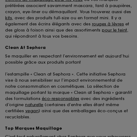
préférées associent savamment mascara, fard à paupières,
crayon, eye-liner ou démaquillant. Vous trouverez aussi des
kits
, avec des produits full-size ou en format mini. Il y a
également des écrins élégants avec des
rouges à lèvres
et
des gloss à foison ainsi que des assortiments
pour le teint
,
qui répondront à tous vos besoins.
Clean At Sephora
Se maquiller en respectant l’environnement est aujourd’hui
possible grâce aux produits portant
l’estampille « Clean at Sephora ». Cette initiative Sephora
vise à nous sensibiliser sur l’impact environnemental de
notre consommation en cosmétiques. La sélection de
maquillage portant la marque « Clean at Sephora » garantit
des formulations
éco-responsables
avec des ingrédients
d’origine
naturelle
(certaines d’entre elles étant même
certifiées
vegan
) ainsi que des emballages éco-conçus et
recyclables.
Top Marques Maquillage
C’est tout naturellement chez Sephora que vous retrouverez