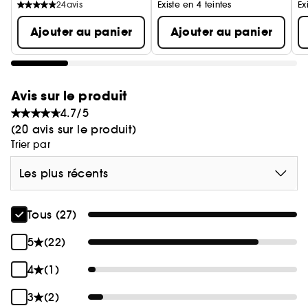
Peau immédiatement plus lissées.
24
avis
Existe en 4 teintes
Ex
Se rince facilement et laisse un fini non-gras.
Ajouter au panier
Ajouter au panier
Compatible avec les peaux sensibles.
Prépare la peau pour les soins suivants.
Avis sur le produit
4.7/5
(20 avis sur le produit)
Trier par
Les plus récents
Tous (27)
5
(22)
4
(1)
3
(2)