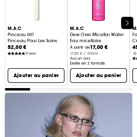
Ignorer le carrousel produits
M.A.C
M.A.C
M
Pinceau 001
Dew Over Micellar Water
F
Pinceau Pour Les Soins
Eau micellaire
C
52,00 €
17,00 €
4
À partir de
11
avis
17,00 € / 100ml
18
Aucun avis
Existe en 2 formats
Ajouter au panier
Ajouter au panier