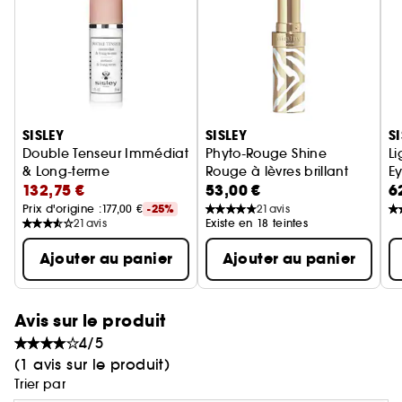
Ignorer le carrousel produits
SISLEY
SISLEY
S
Double Tenseur Immédiat
Phyto-Rouge Shine
Li
& Long-terme
Rouge à lèvres brillant
Ey
132,75 €
53,00 €
6
Prix d'origine :
177,00 €
-25%
21
avis
21
avis
Existe en 18 teintes
Ajouter au panier
Ajouter au panier
Avis sur le produit
4/5
(1 avis sur le produit)
Trier par