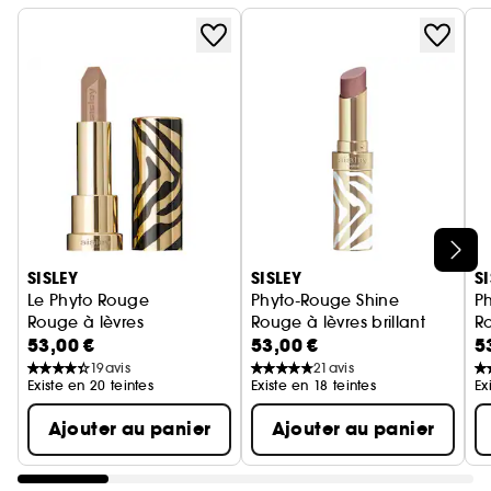
Ignorer le carrousel produits
SISLEY
SISLEY
S
Le Phyto Rouge
Phyto-Rouge Shine
P
Rouge à lèvres
Rouge à lèvres brillant
Ro
53,00 €
53,00 €
5
19
avis
21
avis
Existe en 20 teintes
Existe en 18 teintes
Ex
Ajouter au panier
Ajouter au panier