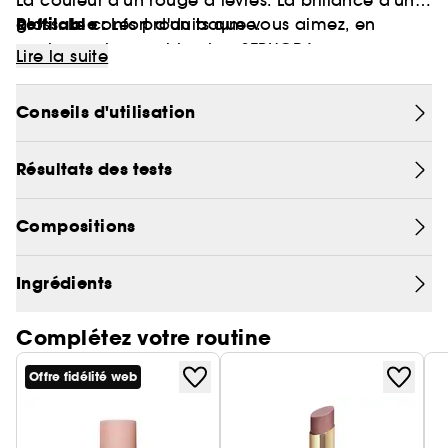
La couleur d'un rouge à lèvres. La brillance d'un
Reffilable :
gloss. Le confort d'un baume.
Les produits que vous aimez, en
version rechargeable chez SEPHORA.
Lire la suite
Conseils d'utilisation
Résultats des tests
Compositions
Ingrédients
Complétez votre routine
Offre fidélité web