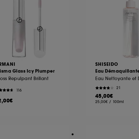
RMANI
SHISEIDO
isma Glass Icy Plumper
Eau Démaquillante
oss Repulpant Brillant
21
116
45,00€
2,00€
25,00€
/
100ml