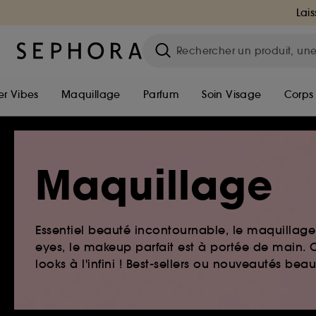
Lais
r Vibes
Maquillage
Parfum
Soin Visage
Corps
Maquillage
Essentiel beauté incontournable, le maquillage e
eyes, le makeup parfait est à portée de main. O
looks à l'infini ! Best-sellers ou nouveautés be