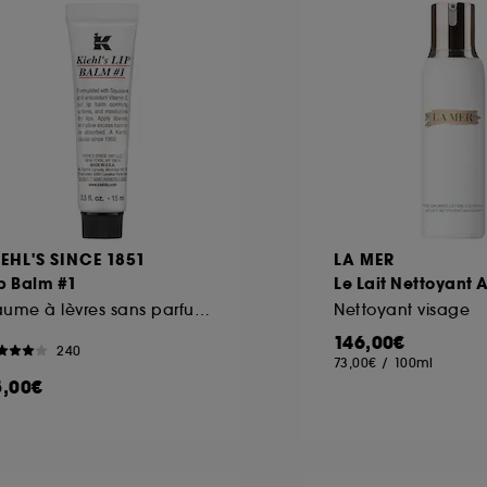
IEHL'S SINCE 1851
LA MER
p Balm #1
Le Lait Nettoyant 
Baume à lèvres sans parfum
Nettoyant visage
146,00€
240
73,00€
/
100ml
5,00€