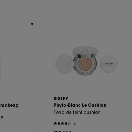
ous pouvez personnaliser vos choix concernant
cepter". Sephora pourra associer les
 personnelles collectées ou générées lors
ccepter". Voous pouvez à tout moment choisir
uez
ici
.
SISLEY
r makeup
Phyto-Blanc Le Cushion
Fond de teint cushion
ge
5