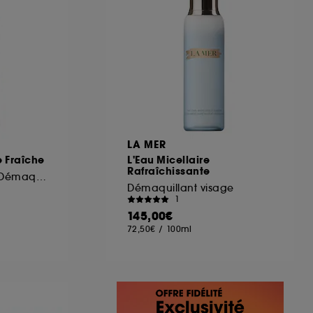
LA MER
 Fraîche
L'Eau Micellaire
Rafraîchissante
Eau Nettoyante et Démaquillante
Démaquillant visage
1
145,00€
72,50€
/
100ml