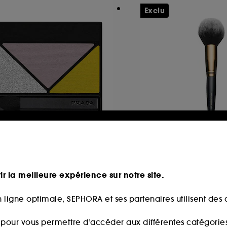
Exclu
RADA
PAT MCGRATH LA
rada Dimensions
Skin Fetish Sublim
Perfection
Recharge Palette Yeux Couleur Intense Longue Tenue
Pinceau poudre
ir la meilleure expérience sur notre site.
35
18
5,00€
68,00€
 ligne optimale, SEPHORA et ses partenaires utilisent des c
s pour vous permettre d’accéder aux différentes catégories, 