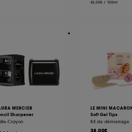
42,00€
/
100ml
AURA MERCIER
LE MINI MACARO
encil Sharpener
Soft Gel Tips
ille-Crayon
Kit de démarrage
38,00€