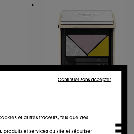
Continuer sans accepter
BS
PRADA
e
Prada Dimensions
Palette de Fards à Paupières Couleur Intense Longue Tenue
327
80,00€
À partir de
ookies et autres traceurs, tels que des :
produits et services du site et sécuriser