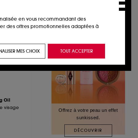
sonnalisée en vous recommandant des
ser des offres promotionnelles adaptées à
 de vous plaire via des publicités, y compris
NALISER MES CHOIX
TOUT ACCEPTER
e navigation, et de l'historique de vos
 de navigation sur notre site afin d’en
 les fraudes aux moyens de paiement et les
g Oil
e visage
Offrez à votre peau un effet
sunkissed.
nctionnalités du site, tel que les cookies
us permettant d’accéder à votre compte lors
DÉCOUVRIR