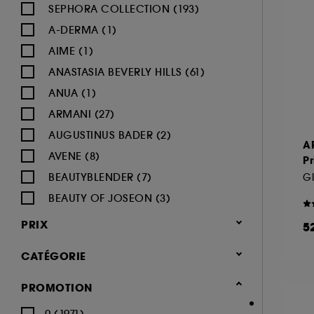
SEPHORA COLLECTION (193)
A-DERMA (1)
AIME (1)
ANASTASIA BEVERLY HILLS (61)
ANUA (1)
ARMANI (27)
AUGUSTINUS BADER (2)
A
AVENE (8)
Pr
BEAUTYBLENDER (7)
Gl
BEAUTY OF JOSEON (3)
BENEFIT COSMETICS (97)
PRIX
5
BIODERMA (9)
CATÉGORIE
BLACK UP (33)
BOBBI BROWN (59)
Maquillage
PROMOTION
BYOMA (5)
-25% sur une sélection maquillage
0 (1971)