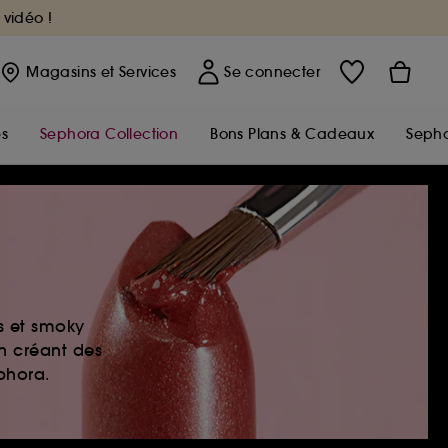
 vidéo !
Magasins
et Services
Se connecter
s
Sephora Collection
Bons Plans & Cadeaux
Sepho
es et smoky
en créant des
ephora.