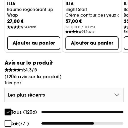
ILIA
ILIA
IL
Baume régénérant Lip
Bright Start
Ba
Wrap
Crème contour des yeux acti
B
27,00 €
57,00 €
3
Baume à lèvres
Ba
544
avis
380,00 € / 100ml
912
avis
Ex
Ajouter au panier
Ajouter au panier
Avis sur le produit
4.3/5
(1206 avis sur le produit)
Trier par
Les plus récents
Tous (1206)
5
(771)