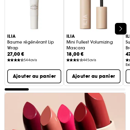
Ignorer le carrousel produits
ILIA
ILIA
IL
Baume régénérant Lip
Mini Fullest Volumizing
Su
Wrap
Mascara
B
27,00 €
18,00 €
4
Baume à lèvres
544
avis
445
avis
Ex
Ajouter au panier
Ajouter au panier