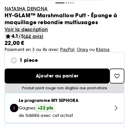
NATASHA DENONA
HY-GLAM™ Marshmallow Puff - Éponge à
maquillage rebondie multiusages
Voir la description
4.1
/5
(44 avis)
22,00 €
Paiement en 3 ou 4x avec
PayPal
,
Oney
ou
Klarna
1 piece
Ajouter au panier
Produit point rouge non éligible aux promotions
Le programme MY SEPHORA
+22 pts
Gagnez
de fidélité avec cet achat