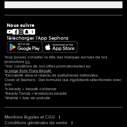
Carrières
Actualités
Nos engagements
Découvrir Sephora
Idées cadeaux
Sephora Stands
Cartes cadeaux
Magasins
Nous suivre
Gravure parfum
Black Friday
Télécharger l’App Sephora
Soldes
SEPHORA edit
Sephora Prize
Sephora Beautiful Club
Vous pouvez consulter la liste des marques exclues de nos
Mentions additionnelles
Clean at Sephora
promotions
ici.
Idées & Inspirations Beauté
*Voir conditions de nos offres promotionnelles sur
la page Bons Plans Beauté.
*Exclusivité dans le réseau de parfumeries nationales.
Clean at Sephora : Des formules aux ingrédients sélectionnés avec
soin
*k-beauty = beauté coréenne
*Beauty Trends = tendances beauté
*Wishlist = liste de souhaits
Mentions légales et CGU
Conditions générales de vente