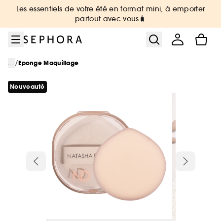
Aller au menu
Aller au contenu principal
Aller au pied de page
Les essentiels de votre été en format mini, à emporter
partout avec vous🧳
/
...
Eponge Maquillage
Nouveauté