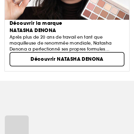
Découvrir la marque
NATASHA DENONA
Après plus de 20 ans de travail en tant que
maquilleuse de renommée mondiale, Natasha
Denona a perfectionné ses propres formules
d'ombres à paupières. Parce que les ombres à
Découvrir NATASHA DENONA
paupières Natasha Denona sont toujours fabriqués à
partir d'ingrédients riches...